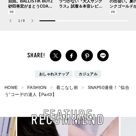
自由。BALLISTIK BOYZ
ラつかない『大人サング
の出会い。夏
砂田将宏がまとうCOACH
ラス』試着＆本音レビュ
ンクゴールド
の新作フレグランス「コ
ー！上着なのに涼しい「
SUMMER PIN
ーチ ピュア プラチナム
モンベル」の隠れ名品ほ
Jouete! Vol.1
1
/
9
パルファム」
か【週間人気記事ベスト5
】
おしゃれスナップ
カジュアル
HOME
FASHION
着こなし術
SNAP50連発！ “似合
う”コーデの達人【Part3】
FEATURE
RECOMMEND