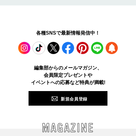
各種SNSで最新情報発信中！
Instagram
TikTok
X
Facebook
Pinterest
LINE
WEB
編集部からのメールマガジン、
会員限定プレゼントや
PUSH
イベントへの応募など特典が満載!
新規会員登録
MAGAZINE