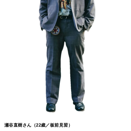
瀬谷直樹さん（22歳／板前見習）