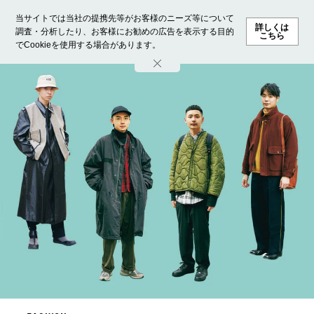
当サイトでは当社の提携先等がお客様のニーズ等について
詳しくは
調査・分析したり、お客様にお勧めの広告を表示する目的
こちら
でCookieを使用する場合があります。
ホーム
モデル募集
ランキング
ファッション
ビューテ