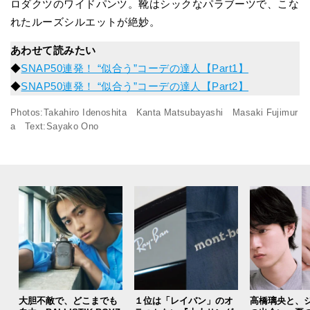
ロダクツのワイドパンツ。靴はシックなパラブーツで、こな
れたルーズシルエットが絶妙。
あわせて読みたい
◆
SNAP50連発！ “似合う”コーデの達人【Part1】
◆
SNAP50連発！ “似合う”コーデの達人【Part2】
Photos:Takahiro Idenoshita Kanta Matsubayashi Masaki Fujimur
a Text:Sayako Ono
大胆不敵で、どこまでも
１位は「レイバン」のオ
高橋璃央と、