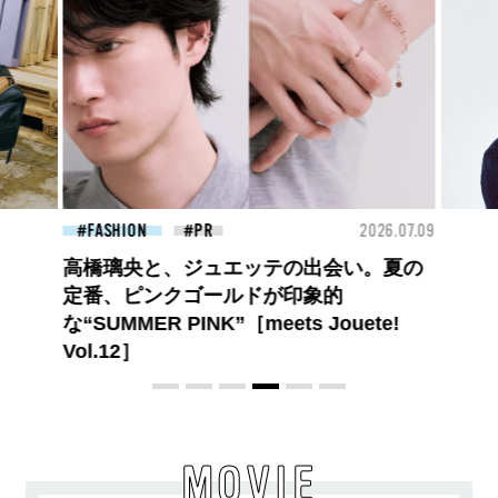
26.07.09
FASHION
2026.07.09
BEA
【PRADA × NI-KI(ENHYPEN)】時をかけ
る、ニューモード
MOVIE