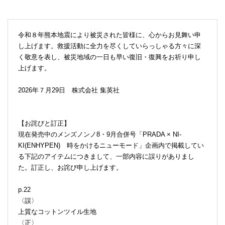
令和８年熊本地震により被災された皆様に、心からお見舞い申
し上げます。救援活動に全力を尽くしていらっしゃる方々に深
く敬意を表し、被災地域の一日も早い復旧・復興をお祈り申し
上げます。
2026年７月29日 株式会社 集英社
【お詫びと訂正】
現在発売中のメンズノンノ8・9月合併号「PRADA × NI-
KI(ENHYPEN) 時をかけるニューモード」企画内で掲載してい
る下記のアイテムにつきまして、一部内容に誤りがありまし
た。訂正し、お詫び申し上げます。
p.22
〈誤〉
上質なコットンツイル生地
〈正〉