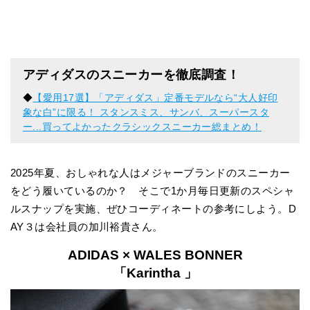
アディダスのスニーカーを徹底調査！
◆
【愛用17選】「アディダス」定番モデルなら“大人好印
象な白”に限る！ スタンスミス、サンバ、スーパースタ
ー...買ってよかったクラシックスニーカー総まとめ！
2025年夏、おしゃれな人はメジャーブランドのスニーカー
をどう履いているのか？ そこで1か月毎日更新のスペシャ
ルスナップを実施、ぜひコーディネートの参考にしよう。D
AY３は会社員の加川裕貴さん。
ADIDAS × WALES BONNER
「Karintha 」