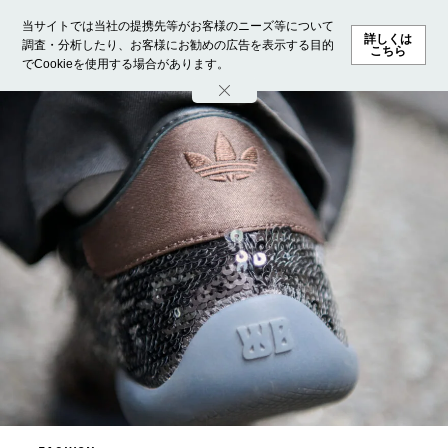
当サイトでは当社の提携先等がお客様のニーズ等について
詳しくは
調査・分析したり、お客様にお勧めの広告を表示する目的
こちら
でCookieを使用する場合があります。
ホーム
モデル募集
ランキング
ファッション
ビューテ