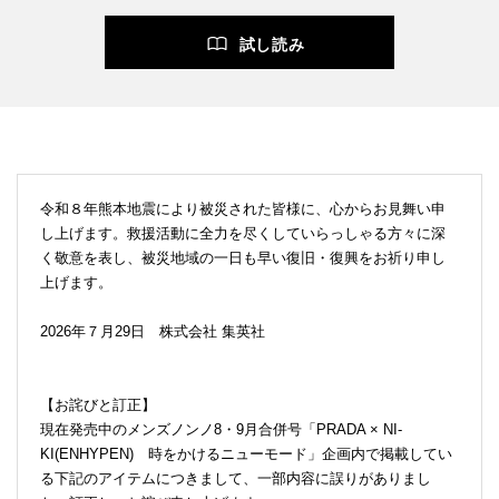
試し読み
令和８年熊本地震により被災された皆様に、心からお見舞い申
し上げます。救援活動に全力を尽くしていらっしゃる方々に深
く敬意を表し、被災地域の一日も早い復旧・復興をお祈り申し
上げます。
2026年７月29日 株式会社 集英社
【お詫びと訂正】
現在発売中のメンズノンノ8・9月合併号「PRADA × NI-
KI(ENHYPEN) 時をかけるニューモード」企画内で掲載してい
る下記のアイテムにつきまして、一部内容に誤りがありまし