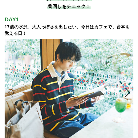
着回しをチェック！
DAY1
D
17歳の水沢、大人っぽさを出したい。今日はカフェで、台本を
マ
覚える日！
い.