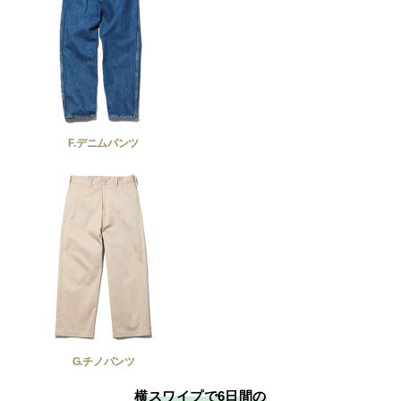
F.デニムパンツ
G.チノパンツ
横スワイプで6日間の