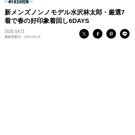
FASHION
新メンズノンノモデル水沢林太郎・厳選7
着で春の好印象着回し6DAYS
A.ステンカラーコート
B.シアサッカージャケット
C.ラガーシャツ
D.Vネックニット
E.水色シャツ
F.デニムパンツ
G.チノパンツ
2020.04.15
最終更新日 :
2020.06.16
薄手で軽いベージュのロングコートは、春先に重宝すること間違
シアサッカー地のジャケットは、落ち着いて見える。フォーマル
トレンドのラガーシャツ。絶妙な幅のボーダーは幅広い着こなし
薄手のＶネックニットはレイヤードにも1枚で着るにも◎。肌触り
シンプルなコットンシャツは小さめのサイジング。爽やかなブル
絶妙な色落ち感のデニム。やや細めのシルエットなので、キレイ
ベーシックなチノパンは1本持っておけば着回し自由自在！ ワイ
いなし。コーデをクリーンに仕上げる立役者！
すぎない生地感が着回しやすい！
にオススメ。
もGOOD！
ーは、インに着て差し色にするのもオススメ！
めコーデのカジュアルダウンにも。
ドなシルエットが変化をつけてくれる。
コート￥22,000／ビームス 原宿
ジャケット（イズネス）￥38,000／アルファ PR
ラガーシャツ（ローイング ブレザーズ）￥22,000／ビームス プラ
ニット（ジョン スメドレー）￥30,000／リーミルズ エージェンシ
シャツ￥19,000／A.P.C. CUSTOMER SERVICE
ジーンズ（エビコン）￥18,000／1LDK apartments.
パンツ￥15,000／ミスター・ジェントルマン
ス 原宿
ー