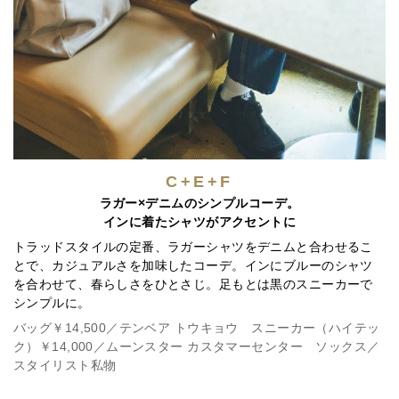
C+E+F
ラガー×デニムのシンプルコーデ。
インに着たシャツがアクセントに
トラッドスタイルの定番、ラガーシャツをデニムと合わせるこ
着
とで、カジュアルさを加味したコーデ。インにブルーのシャツ
ツ
を合わせて、春らしさをひとさじ。足もとは黒のスニーカーで
入
シンプルに。
イ
バッグ￥14,500／テンベア トウキョウ スニーカー（ハイテッ
ク）￥14,000／ムーンスター カスタマーセンター ソックス／
ベ
スタイリスト私物