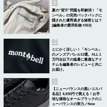
夏の“背汗”問題を即解消！「モ
ンベル」の完売バックパックに
隠された優秀過ぎる秘密とは？
[編集者の愛用私物 #353]
とにかく涼しい！「モンベル」
のメンズアパレル13選。ALL１
万円台以下の猛暑に最適なアイ
テムを編集者のレビューと共に
お届け。
【ニューバランスの黒いコスパ
名品】6,930円で買える！お手
頃な価格なオールブラックのニ
ューバランスの実力／New