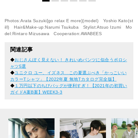
Photos:Arata Suzuki[go relax E more](model) Yoshio Kato(st
ill) Hair&Make-up:Narumi Tsukuba Stylist:Atsuo Izumi Mo
del:Rintaro Mizusawa Cooperation:AWABEES
関連記事
◆
おじさんぽく見えない！ きれいめパンツに似合うポロシ
ャツ5選
◆
ユニクロ ユー、イズネス...この夏選ぶべき「かっこいい
カラーTシャツ」【2022年夏 無地Tカタログ完全版】
◆
１万円以下のちびバッグが便利すぎ！【2021年の初買い
ガイドA案B案】WEEK3-3