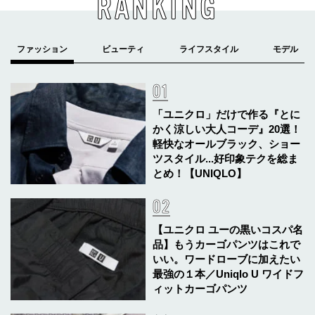
RANKING
「ユニクロ」だけで作る『とに
かく涼しい大人コーデ』20選！
軽快なオールブラック、ショー
ツスタイル...好印象テクを総ま
とめ！【UNIQLO】
【ユニクロ ユーの黒いコスパ名
品】もうカーゴパンツはこれで
いい。ワードローブに加えたい
最強の１本／Uniqlo U ワイドフ
ィットカーゴパンツ