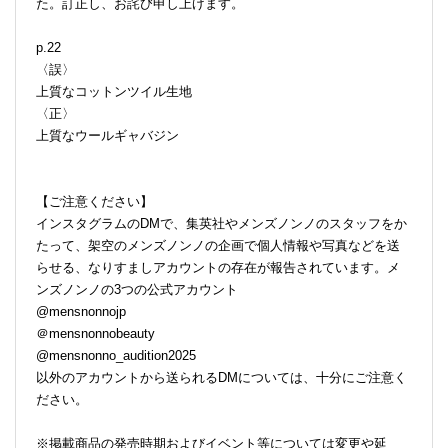
た。訂正し、お詫び申し上げます。
p.22
〈誤〉
上質なコットンツイル生地
〈正〉
上質なウールギャバジン
【ご注意ください】
インスタグラムのDMで、集英社やメンズノンノのスタッフをか
たって、架空のメンズノンノの企画で個人情報や写真などを送
らせる、なりすましアカウントの存在が報告されています。メ
ンズノンノの3つの公式アカウント
@mensnonnojp
＠mensnonnobeauty
@mensnonno_audition2025
以外のアカウントから送られるDMについては、十分にご注意く
ださい。
※掲載商品の発売時期およびイベント等については変更や延