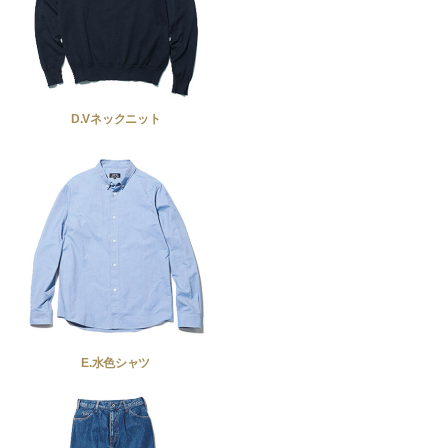
D.Vネックニット
E.水色シャツ