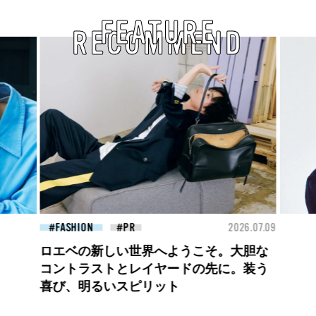
FEATURE
RECOMMEND
26.07.09
FASHION
2026.07.09
BEA
【PRADA × NI-KI(ENHYPEN)】時をかけ
る、ニューモード