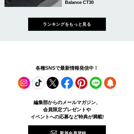
Balance CT30
ランキングをもっと見る
各種SNSで最新情報発信中！
Instagram
TikTok
X
Facebook
Pinterest
LINE
WEB
編集部からのメールマガジン、
会員限定プレゼントや
PUSH
イベントへの応募など特典が満載!
新規会員登録