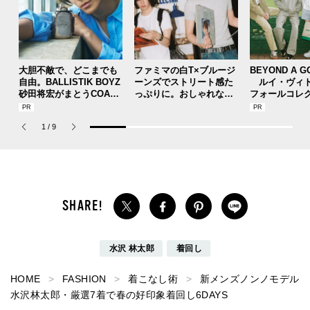
大胆不敵で、どこまでも
ファミマの白T×ブルージ
BEYOND A G
自由。BALLISTIK BOYZ
ーンズでストリート感た
ルイ・ヴィト
砂田将宏がまとうCOACH
っぷりに。おしゃれな人
フォールコレ
の新作フレグランス「コ
が集う「ソウル」のショ
描くプレッピ
ーチ ピュア プラチナム
ップ、コミュニティスナ
1
/
9
パルファム」
ップ！
水沢 林太郎
着回し
HOME
FASHION
着こなし術
新メンズノンノモデル
水沢林太郎・厳選7着で春の好印象着回し6DAYS