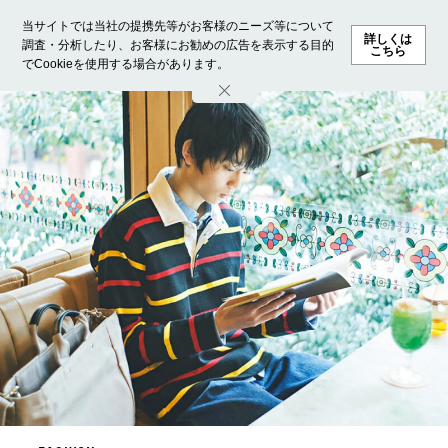
当サイトでは当社の提携先等がお客様のニーズ等について
詳しくは
調査・分析したり、お客様にお勧めの広告を表示する目的
こちら
でCookieを使用する場合があります。
ホーム
モデル募集
ランキング
ファッション
ビューテ