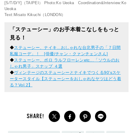
[S/T/D/Y]（TAIPEI） Photo:Ko Ueoka Coordination&Interview:Ko
Ueoka
Text:Misato Kikuchi（LONDON）
「ステューシー」のお手本着こなしをもっと
見る！
◆
ステューシー、ナイキ...おしゃれな台北男子の「７日間
私服コーデ」！ [俳優/チャン・クァンチェンさん]
◆
ステューシー、ポロ ラルフローレンetc...「ソウルのお
しゃれ男子」スナップ ４選
◆
ヴィンテージのステューシーとナイキでつくる90’sスケ
ータースタイル【ステューシーをおしゃれなヤツはどう着
る？Vol.2】