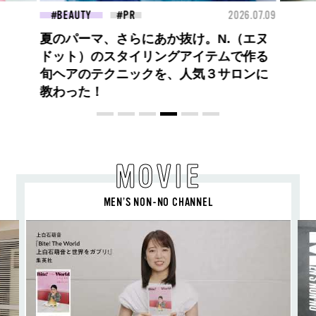
26.07.09
BEAUTY
2026.07.27
FAS
大胆不敵で、どこまでも自由。
BALLISTIK BOYZ 砂田将宏がまとう
COACHの新作フレグランス「コーチ ピ
ュア プラチナム パルファム」
MOVIE
MEN’S NON-NO CHANNEL