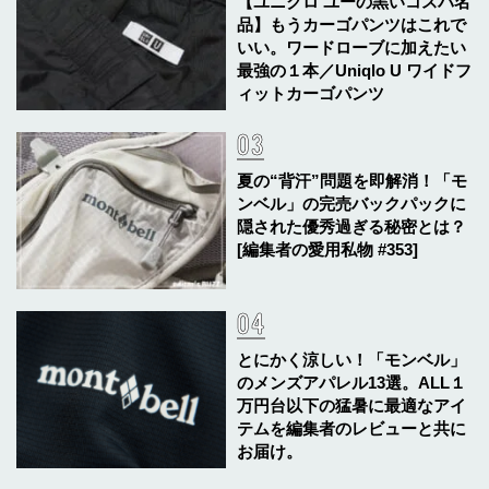
【ユニクロ ユーの黒いコスパ名
品】もうカーゴパンツはこれで
いい。ワードローブに加えたい
最強の１本／Uniqlo U ワイドフ
ィットカーゴパンツ
夏の“背汗”問題を即解消！「モ
ンベル」の完売バックパックに
隠された優秀過ぎる秘密とは？
[編集者の愛用私物 #353]
とにかく涼しい！「モンベル」
のメンズアパレル13選。ALL１
万円台以下の猛暑に最適なアイ
テムを編集者のレビューと共に
お届け。