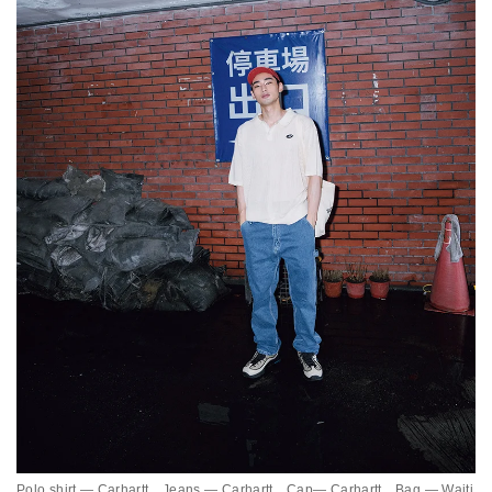
Polo shirt — Carhartt Jeans — Carhartt Cap— Carhartt Bag — Waiti