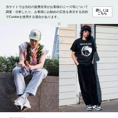
当サイトでは当社の提携先等がお客様のニーズ等について
詳しくは
調査・分析したり、お客様にお勧めの広告を表示する目的
こちら
でCookieを使用する場合があります。
ホーム
モデル募集
ランキング
ファッション
ビューテ