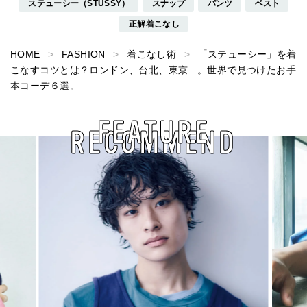
ステューシー（STUSSY）
スナップ
パンツ
ベスト
正解着こなし
HOME
FASHION
着こなし術
「ステューシー」を着
こなすコツとは？ロンドン、台北、東京...。世界で見つけたお手
本コーデ６選。
FEATURE
RECOMMEND