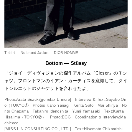
T-shirt — No brand Jacket — DIOR HOMME
Bottom — Stüssy
「ジョイ・ディヴィジョンの傑作アルバム『Closer』のＴシ
ャツ。フロントマンのイアン・カーティスを意識して、タイ
トシルエットのジャケットを合わせたよ」
Photo:Arata Suzuki[go relax E more] Interview & Text:Sayako On
o（TOKYO① Photos:Kaho Yanagi Kenta Sato Mai Shinya No
rito Ohazama Takahiro Idenoshita Yumi Yamasaki Text:Kanta
Hisajima（TOKYO②） Photo:EGG Coordination & Interview:Ma
chicoco
[MISS LIN CONSULTING CO., LTD.] Text:Hisamoto Chikaraishi