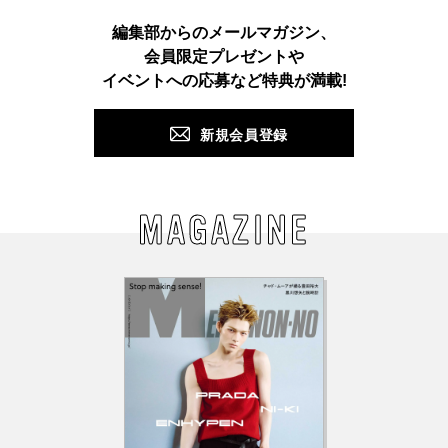
Instagram
TikTok
X
Facebook
Pinterest
LINE
WEB
編集部からのメールマガジン、
会員限定プレゼントや
PUSH
イベントへの応募など特典が満載!
新規会員登録
MAGAZINE