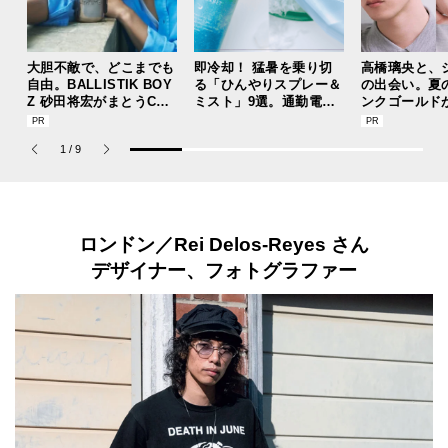
大胆不敵で、どこまでも
即冷却！ 猛暑を乗り切
高橋璃央と、
自由。BALLISTIK BOY
る「ひんやりスプレー＆
の出会い。夏
Z 砂田将宏がまとうCOA
ミスト」9選。通勤電車
ンクゴールド
CHの新作フレグランス
前、運動後、日中...全シ
“SUMMER P
「コーチ ピュア プラチ
ーンで頼れる夏のメンズ
ets Jouete! 
1
/
9
ナム パルファム」
のマストハブ。
ロンドン／
Rei Delos-Reyes さん
デザイナー、フォトグラファー