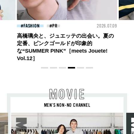
26.07.09
FASHION
2026.07.09
BEA
ロエベの新しい世界へようこそ。大胆な
コントラストとレイヤードの先に。装う
喜び、明るいスピリット
MOVIE
MEN’S NON-NO CHANNEL