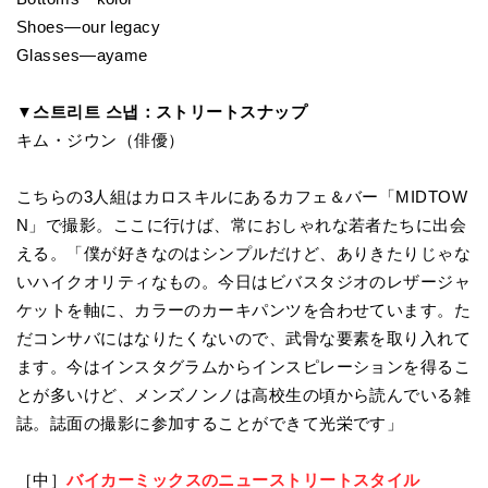
Shoes—our legacy
Glasses—ayame
▼스트리트 스냅：ストリートスナップ
キム・ジウン（俳優）
こちらの3人組はカロスキルにあるカフェ＆バー「MIDTOW
N」で撮影。ここに行けば、常におしゃれな若者たちに出会
える。「僕が好きなのはシンプルだけど、ありきたりじゃな
いハイクオリティなもの。今日はビバスタジオのレザージャ
ケットを軸に、カラーのカーキパンツを合わせています。た
だコンサバにはなりたくないので、武骨な要素を取り入れて
ます。今はインスタグラムからインスピレーションを得るこ
とが多いけど、メンズノンノは高校生の頃から読んでいる雑
誌。誌面の撮影に参加することができて光栄です」
［中］
バイカーミックスのニューストリートスタイル