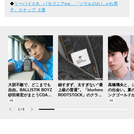
◆
リーバイス®︎、パタゴニアetc...「ソウルのおしゃれ男
子」スナップ ３選
大胆不敵で、どこまでも
細すぎず、太すぎない“最
高橋璃央と、
自由。BALLISTIK BOYZ
上級の普通”。「blurhms
の出会い。夏
砂田将宏がまとうCOACH
ROOTSTOCK」のクラシ
ンクゴールド
の新作フレグランス「コ
ックな黒デニムが大人顔
SUMMER PIN
ーチ ピュア プラチナム
でいい。[編集者の愛用私
Jouete! Vol.1
1
/
9
パルファム」
物 #358]