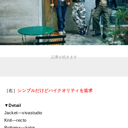
［右］
シンプルだけどハイクオリティを追求
▼Detail
Jacket—vivastudio
Knit—recto
Bottoms—kolor