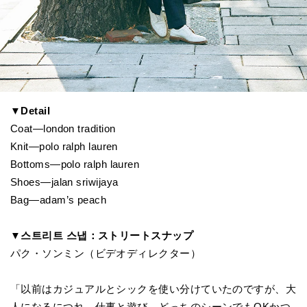
▼Detail
Coat—london tradition
Knit—polo ralph lauren
Bottoms—polo ralph lauren
Shoes—jalan sriwijaya
Bag—adam’s peach
▼스트리트 스냅：ストリートスナップ
パク・ソンミン（ビデオディレクター）
「以前はカジュアルとシックを使い分けていたのですが、大
人になるにつれ、仕事と遊び、どっちのシーンでもOKかつ