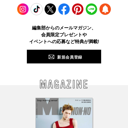
Instagram
TikTok
X
Facebook
Pinterest
LINE
WEB
編集部からのメールマガジン、
会員限定プレゼントや
PUSH
イベントへの応募など特典が満載!
新規会員登録
MAGAZINE