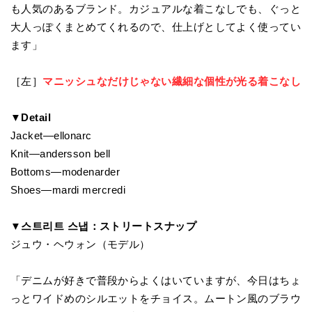
も人気のあるブランド。カジュアルな着こなしでも、ぐっと
大人っぽくまとめてくれるので、仕上げとしてよく使ってい
ます」
［左］
マニッシュなだけじゃない繊細な個性が光る着こなし
▼Detail
Jacket—ellonarc
Knit—andersson bell
Bottoms—modenarder
Shoes—mardi mercredi
▼스트리트 스냅：ストリートスナップ
ジュウ・ヘウォン（モデル）
「デニムが好きで普段からよくはいていますが、今日はちょ
っとワイドめのシルエットをチョイス。ムートン風のブラウ