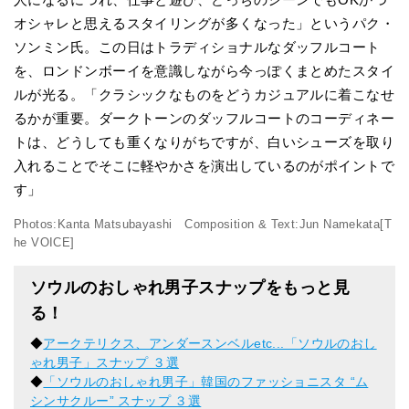
オシャレと思えるスタイリングが多くなった」というパク・
ソンミン氏。この日はトラディショナルなダッフルコート
を、ロンドンボーイを意識しながら今っぽくまとめたスタイ
ルが光る。「クラシックなものをどうカジュアルに着こなせ
るかが重要。ダークトーンのダッフルコートのコーディネー
トは、どうしても重くなりがちですが、白いシューズを取り
入れることでそこに軽やかさを演出しているのがポイントで
す」
Photos:Kanta Matsubayashi Composition & Text:Jun Namekata[T
he VOICE]
ソウルのおしゃれ男子スナップをもっと見
る！
◆
アークテリクス、アンダースンベルetc...「ソウルのおし
ゃれ男子」スナップ ３選
◆
「ソウルのおしゃれ男子」韓国のファッショニスタ “ム
シンサクルー” スナップ ３選