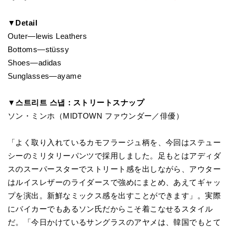
▼Detail
Outer—lewis Leathers
Bottoms—stüssy
Shoes—adidas
Sunglasses—ayame
▼스트리트 스냅：ストリートスナップ
ソン・ミンホ（MIDTOWN ファウンダー／俳優）
「よく取り入れているカモフラージュ柄を、今回はステュー
シーのミリタリーパンツで採用しました。足もとはアディダ
スのスーパースターでストリート感を出しながら、アウター
はルイスレザーのライダースで強めにまとめ、あえてギャッ
プを演出。新鮮なミックス感を出すことができます」。実際
にバイカーでもあるソン氏だからこそ着こなせるスタイル
だ。「今日かけているサングラスのアヤメは、韓国でもとて