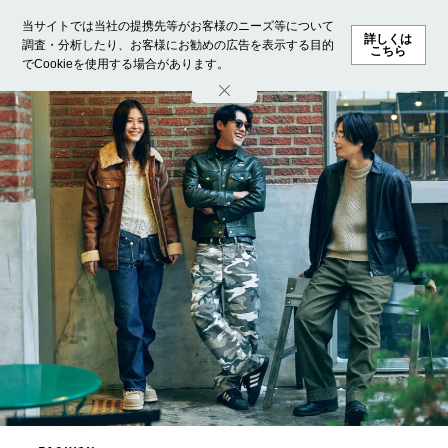
当サイトでは当社の提携先等がお客様のニーズ等について
詳しくは
調査・分析したり、お客様にお勧めの広告を表示する目的
こちら
でCookieを使用する場合があります。
ホーム
モデル募集
ランキング
ファッション
ビューテ