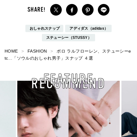
おしゃれスナップ
アディダス（adidas）
ステューシー（STUSSY）
HOME
FASHION
ポロ ラルフローレン、ステューシーe
tc...「ソウルのおしゃれ男子」スナップ ４選
FEATURE
RECOMMEND