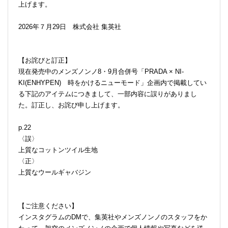
上げます。
2026年７月29日 株式会社 集英社
【お詫びと訂正】
現在発売中のメンズノンノ8・9月合併号「PRADA × NI-
KI(ENHYPEN) 時をかけるニューモード」企画内で掲載してい
る下記のアイテムにつきまして、一部内容に誤りがありまし
た。訂正し、お詫び申し上げます。
p.22
〈誤〉
上質なコットンツイル生地
〈正〉
上質なウールギャバジン
【ご注意ください】
インスタグラムのDMで、集英社やメンズノンノのスタッフをか