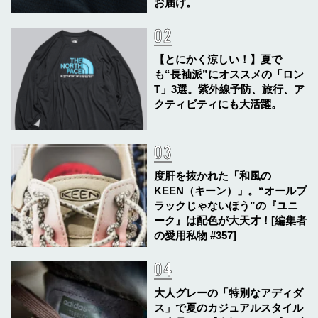
お届け。
【とにかく涼しい！】夏で
も“長袖派”にオススメの「ロン
T」3選。紫外線予防、旅行、ア
クティビティにも大活躍。
度肝を抜かれた「和風の
KEEN（キーン）」。“オールブ
ラックじゃないほう”の『ユニ
ーク』は配色が大天才！[編集者
の愛用私物 #357]
大人グレーの「特別なアディダ
ス」で夏のカジュアルスタイル