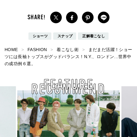
ショーツ
スナップ
正解着こなし
HOME
FASHION
着こなし術
まだまだ活躍！ショー
ツには長袖トップスがグッドバランス！N.Y.、ロンドン...世界中
の成功例６選。
FEATURE
RECOMMEND