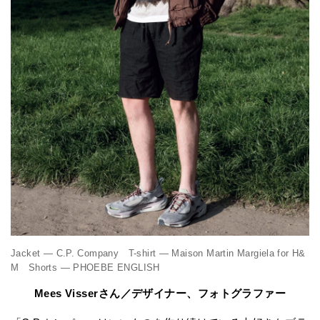
Jacket — C.P. Company T-shirt — Maison Martin Margiela for H&
M Shorts — PHOEBE ENGLISH
Mees Visserさん／デザイナー、フォトグラファー