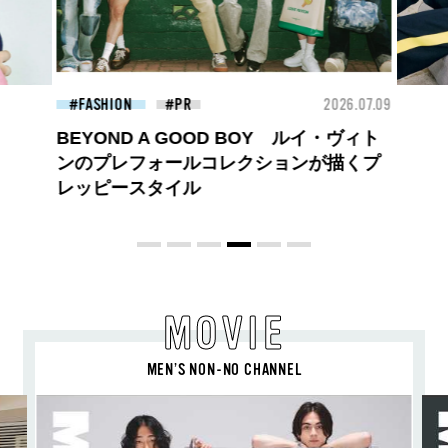
26.07.09
FASHION
2026.07.09
FAS
ロエベの新しい世界へようこそ。大胆な
コントラストとレイヤードの先に。装う
喜び、明るいスピリット
MOVIE
MEN’S NON-NO CHANNEL