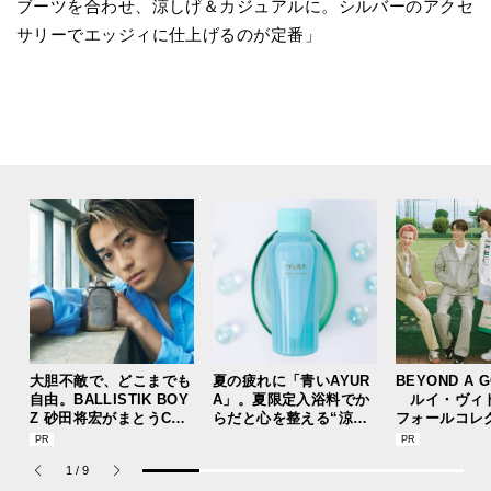
ブーツを合わせ、涼しげ＆カジュアルに。シルバーのアクセ
サリーでエッジィに仕上げるのが定番」
大胆不敵で、どこまでも
夏の疲れに「青いAYUR
BEYOND A 
自由。BALLISTIK BOY
A」。夏限定入浴料でか
ルイ・ヴィ
Z 砂田将宏がまとうCOA
らだと心を整える“涼体
フォールコレ
CHの新作フレグランス
験”を【ひんやりコスメ
描くプレッピ
「コーチ ピュア プラチ
レビュー／アユーラ「メ
1
/
9
ナム パルファム」
ディテーションバス（香