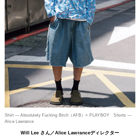
Shirt — Absolutely Fucking Bitch（AFB）× PLAYBOY Shorts —
Alice Lawrance
Will Lee さん／Alice Lawranceディレクター