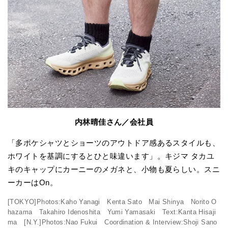
内林晴佳さん／会社員
「多ポケシャツとショーツのアウトドア感あるスタイルも、
ホワイトを基調にするとひと味違います」。キジマ タカユ
キのキャップにカーニーのメガネと、小物も夏らしい。スニ
ーカーはOn。
[TOKYO]Photos:Kaho Yanagi Kenta Sato Mai Shinya Norito O
hazama Takahiro Idenoshita Yumi Yamasaki Text:Kanta Hisaji
ma [N.Y.]Photos:Nao Fukui Coordination & Interview:Shoji Sano