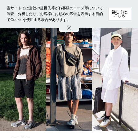
当サイトでは当社の提携先等がお客様のニーズ等について
詳しくは
調査・分析したり、お客様にお勧めの広告を表示する目的
こちら
でCookieを使用する場合があります。
ホーム
モデル募集
ランキング
ファッション
ビューテ