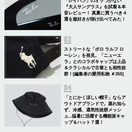
「レイバン」のオラつかない
『大人サングラス』を試着＆本
音レビュー！ 真夏に買うべき４
選を服好きが掛け比べてみた！
ストリートな「ポロ ラルフ ロ
ーレン」を発見。「ニューエ
ラ」とのコラボキャップは上品
＆クラシカルで古着とも相性抜
群！[編集者の愛用私物 ＃355]
「とにかく涼しい帽子」ならア
ウトドアブランドで。蒸れ知ら
ず、冷感、通気性抜群メッシ
ュ...猛暑に活躍する機能派キャ
ップ＆ハット７選！