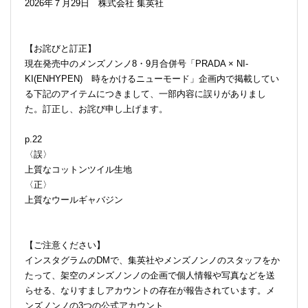
2026年７月29日 株式会社 集英社
【お詫びと訂正】
現在発売中のメンズノンノ8・9月合併号「PRADA × NI-
KI(ENHYPEN) 時をかけるニューモード」企画内で掲載してい
る下記のアイテムにつきまして、一部内容に誤りがありまし
た。訂正し、お詫び申し上げます。
p.22
〈誤〉
上質なコットンツイル生地
〈正〉
上質なウールギャバジン
【ご注意ください】
インスタグラムのDMで、集英社やメンズノンノのスタッフをか
たって、架空のメンズノンノの企画で個人情報や写真などを送
らせる、なりすましアカウントの存在が報告されています。メ
ンズノンノの3つの公式アカウント