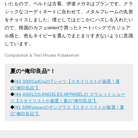
いたもので、ベルトは古着、伊達メガネはブランです。クラ
シックなコーディネートに合わせて、メタルフレームの丸形
をチョイスしました。僕としてはどこかにハズしを入れたい
ので、韓国のカフェonionで買ったトートバッグでカジュア
ル感と、色もネイビーを選んでまとまりすぎないように意識
しています」
Composition & Text:Hisami Kotakemori
夏の“俺印良品”！
◆
[¥3,300]CalCruのTシャツ【スタイリストが厳選！夏
の“俺印良品”】
◆
[¥4,400]LOS ANGELES APPARELの スウェットショー
ツ【スタイリストが厳選！夏の“俺印良品”】
◆
[¥1,599]visyayのサングラス【スタイリストが厳選！夏
の“俺印良品”】