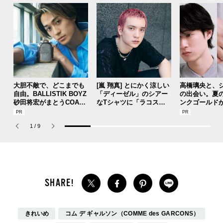
大胆不敵で、どこまでも
[嵐 翔真] とにかく涼しい
高橋璃央と、
自由。BALLISTIK BOYZ
「ディーゼル」のシアー
の出会い。夏
砂田将宏がまとうCOACH
なTシャツに「ラコステ
ンクゴールド
の新作フレグランス「コ
」の赤シャツがグッドア
SUMMER PIN
ーチ ピュア プラチナム
クセント！【メンズノン
Jouete! Vol.1
1
/
9
パルファム」
ノモデルの私服スナップ
】
きれいめ
コム デ ギャルソン（COMME des GARCONS）