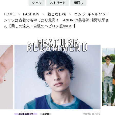
シャツ
ストリート
着回し
HOME
FASHION
着こなし術
コム デ ギャルソン・
シャツは古着でもやっぱり最高！ ANDREY美容師 滝野峻平さ
ん【回しの達人・自慢のヘビロテ服vol.35】
FEATURE
RECOMMEND
26.07.09
FASHION
2026.07.09
FAS