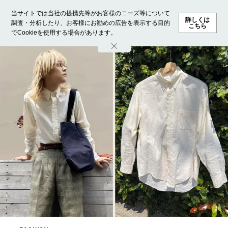
当サイトでは当社の提携先等がお客様のニーズ等について
詳しくは
調査・分析したり、お客様にお勧めの広告を表示する目的
こちら
でCookieを使用する場合があります。
ホーム
モデル募集
ランキング
ファッション
ビューテ