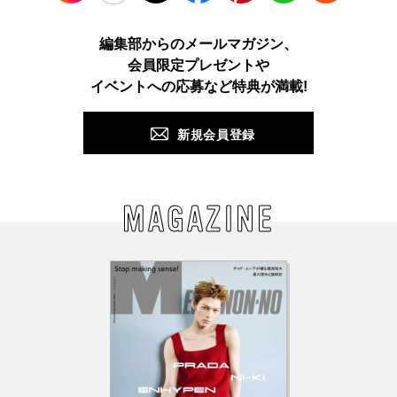
Instagram
TikTok
X
Facebook
Pinterest
LINE
WEB
編集部からのメールマガジン、
会員限定プレゼントや
PUSH
イベントへの応募など特典が満載!
新規会員登録
MAGAZINE