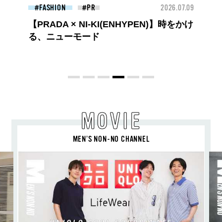
26.07.09
FASHION
2026.07.09
FAS
ロエベの新しい世界へようこそ。大胆な
コントラストとレイヤードの先に。装う
喜び、明るいスピリット
MOVIE
MEN’S NON-NO CHANNEL