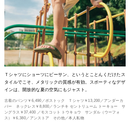
Ｔシャツにショーツにビーサン、というとことんくだけたス
タイルでこそ、メタリックの質感が有効。スポーティなデザ
インは、開放的な夏の空気にもジャスト。
古着のパンツ￥6,490／ボストック Ｔシャツ￥13,200／アンダーカ
バー ネックレス￥8,800／ランチキ セントリューム トーキョー サ
ングラス￥37,400 ／モスコット トウキョウ サンダル（ウーフォ
ス）￥6,380／アンストア その他／本人私物