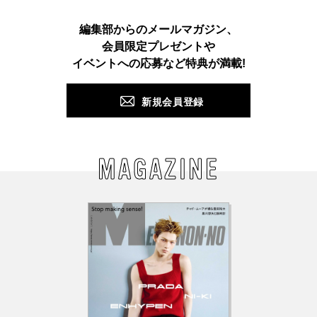
Instagram
TikTok
X
Facebook
Pinterest
LINE
WEB
編集部からのメールマガジン、
会員限定プレゼントや
PUSH
イベントへの応募など特典が満載!
新規会員登録
MAGAZINE