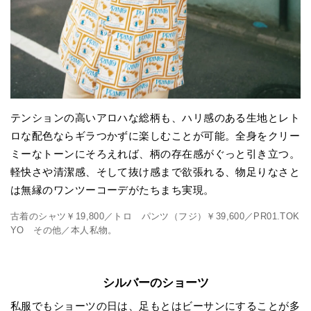
テンションの高いアロハな総柄も、ハリ感のある生地とレト
ロな配色ならギラつかずに楽しむことが可能。全身をクリー
ミーなトーンにそろえれば、柄の存在感がぐっと引き立つ。
軽快さや清潔感、そして抜け感まで欲張れる、物足りなさと
は無縁のワンツーコーデがたちまち実現。
古着のシャツ￥19,800／トロ パンツ（フジ）￥39,600／PR01.TOK
YO その他／本人私物。
シルバーのショーツ
私服でもショーツの日は、足もとはビーサンにすることが多