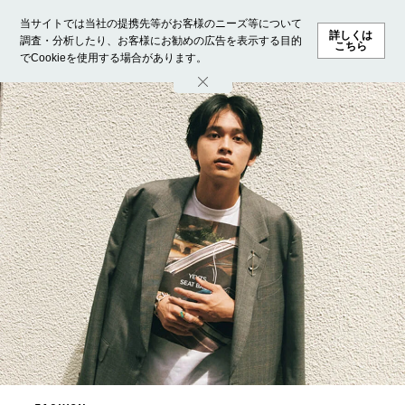
当サイトでは当社の提携先等がお客様のニーズ等について
詳しくは
調査・分析したり、お客様にお勧めの広告を表示する目的
こちら
でCookieを使用する場合があります。
ホーム
モデル募集
ランキング
ファッション
ビューテ