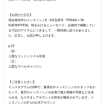
【お詫びと訂正】
現在発売中のメンズノンノ8・9月合併号「PRADA × NI-
KI(ENHYPEN) 時をかけるニューモード」企画内で掲載してい
る下記のアイテムにつきまして、一部内容に誤りがありまし
た。訂正し、お詫び申し上げます。
p.22
〈誤〉
上質なコットンツイル生地
〈正〉
上質なウールギャバジン
【ご注意ください】
インスタグラムのDMで、集英社やメンズノンノのスタッフをか
たって、架空のメンズノンノの企画で個人情報や写真などを送
らせる、なりすましアカウントの存在が報告されています。メ
ンズノンノの3つの公式アカウント