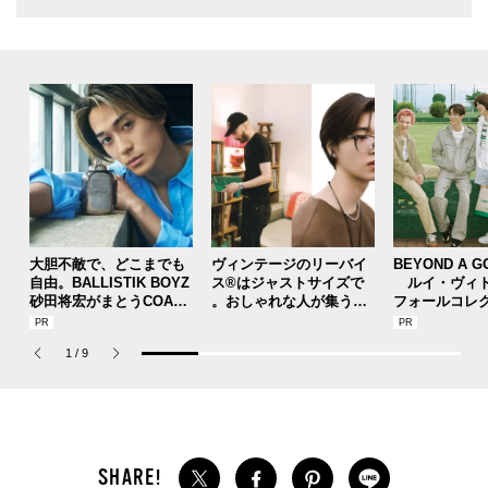
大胆不敵で、どこまでも
ヴィンテージのリーバイ
BEYOND A G
自由。BALLISTIK BOYZ
ス®はジャストサイズで
ルイ・ヴィト
砂田将宏がまとうCOACH
。おしゃれな人が集う「
フォールコレ
の新作フレグランス「コ
ソウル」のセレクトショ
描くプレッピ
ーチ ピュア プラチナム
ップ、コミュニティスナ
1
/
9
パルファム」
ップ！