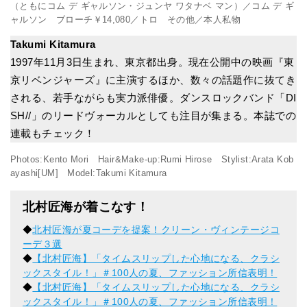
（ともにコム デ ギャルソン・ジュンヤ ワタナベ マン）／コム デ ギ
ャルソン ブローチ￥14,080／トロ その他／本人私物
Takumi Kitamura
1997年11月3日生まれ、東京都出身。現在公開中の映画『東
京リベンジャーズ』に主演するほか、数々の話題作に抜てき
される、若手ながらも実力派俳優。ダンスロックバンド「DI
SH//」のリードヴォーカルとしても注目が集まる。本誌での
連載もチェック！
Photos:Kento Mori Hair&Make-up:Rumi Hirose Stylist:Arata Kob
ayashi[UM] Model:Takumi Kitamura
北村匠海が着こなす！
◆
北村匠海が夏コーデを提案！クリーン・ヴィンテージコ
ーデ３選
◆
【北村匠海】「タイムスリップした心地になる、クラシ
ックスタイル！」＃100人の夏、ファッション所信表明！
◆
【北村匠海】「タイムスリップした心地になる、クラシ
ックスタイル！」＃100人の夏、ファッション所信表明！