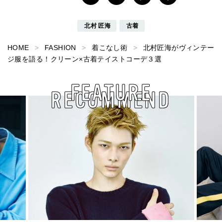
北村 匠海
古着
HOME
FASHION
着こなし術
北村匠海がヴィンテー
ジ服を語る！クリーン×古着テイストコーデ３選
FEATURE
RECOMMEND