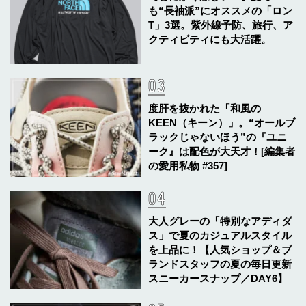
も“長袖派”にオススメの「ロン
T」3選。紫外線予防、旅行、ア
クティビティにも大活躍。
度肝を抜かれた「和風の
KEEN（キーン）」。“オールブ
ラックじゃないほう”の『ユニ
ーク』は配色が大天才！[編集者
の愛用私物 #357]
大人グレーの「特別なアディダ
ス」で夏のカジュアルスタイル
を上品に！【人気ショップ＆ブ
ランドスタッフの夏の毎日更新
スニーカースナップ／DAY6】