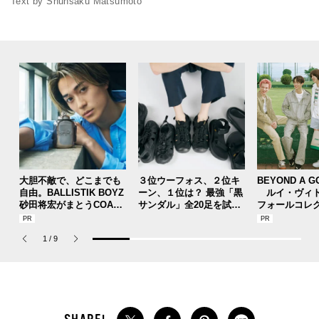
Text by Shunsaku Matsumoto
大胆不敵で、どこまでも
３位ウーフォス、２位キ
BEYOND A G
自由。BALLISTIK BOYZ
ーン、１位は？ 最強「黒
ルイ・ヴィト
砂田将宏がまとうCOACH
サンダル」全20足を試着
フォールコレ
の新作フレグランス「コ
した服好きモデルのマイ
描くプレッピ
ーチ ピュア プラチナム
ベストを本音レビューで
1
/
9
パルファム」
お届け！