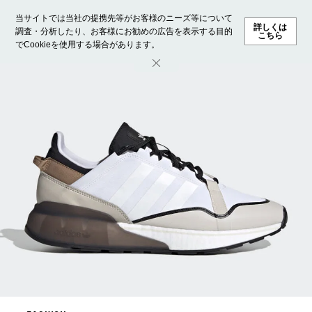
当サイトでは当社の提携先等がお客様のニーズ等について
詳しくは
調査・分析したり、お客様にお勧めの広告を表示する目的
こちら
でCookieを使用する場合があります。
ホーム
モデル募集
ランキング
ファッション
ビューテ