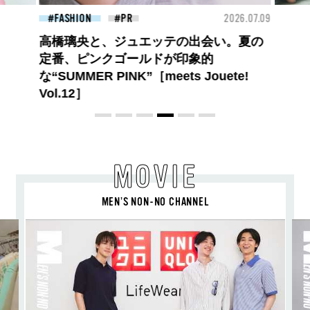
26.07.09
BEAUTY
2026.07.27
BEA
大胆不敵で、どこまでも自由。
BALLISTIK BOYZ 砂田将宏がまとう
COACHの新作フレグランス「コーチ ピ
ュア プラチナム パルファム」
MOVIE
MEN’S NON-NO CHANNEL