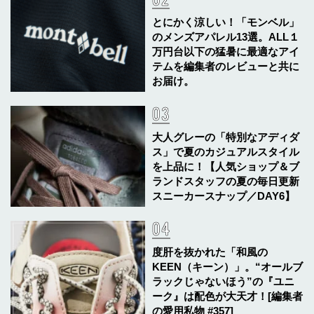
とにかく涼しい！「モンベル」
のメンズアパレル13選。ALL１
万円台以下の猛暑に最適なアイ
テムを編集者のレビューと共に
お届け。
大人グレーの「特別なアディダ
ス」で夏のカジュアルスタイル
を上品に！【人気ショップ＆ブ
ランドスタッフの夏の毎日更新
スニーカースナップ／DAY6】
度肝を抜かれた「和風の
KEEN（キーン）」。“オールブ
ラックじゃないほう”の『ユニ
ーク』は配色が大天才！[編集者
の愛用私物 #357]