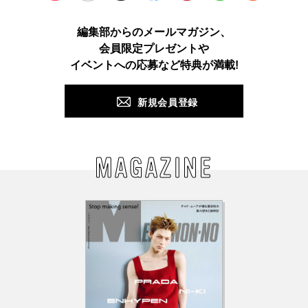
Instagram
TikTok
X
Facebook
Pinterest
LINE
WEB
編集部からのメールマガジン、
会員限定プレゼントや
PUSH
イベントへの応募など特典が満載!
新規会員登録
MAGAZINE