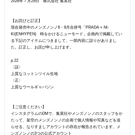
2026年７月29日 株式会社 集英社
【お詫びと訂正】
現在発売中のメンズノンノ8・9月合併号「PRADA × NI-
KI(ENHYPEN) 時をかけるニューモード」企画内で掲載してい
る下記のアイテムにつきまして、一部内容に誤りがありまし
た。訂正し、お詫び申し上げます。
p.22
〈誤〉
上質なコットンツイル生地
〈正〉
上質なウールギャバジン
【ご注意ください】
インスタグラムのDMで、集英社やメンズノンノのスタッフをか
たって、架空のメンズノンノの企画で個人情報や写真などを送
らせる、なりすましアカウントの存在が報告されています。メ
ンズノンノの3つの公式アカウント