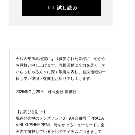
試し読み
令和８年熊本地震により被災された皆様に、心から
お見舞い申し上げます。救援活動に全力を尽くして
いらっしゃる方々に深く敬意を表し、被災地域の一
日も早い復旧・復興をお祈り申し上げます。
2026年７月29日 株式会社 集英社
【お詫びと訂正】
現在発売中のメンズノンノ8・9月合併号「PRADA
× NI-KI(ENHYPEN) 時をかけるニューモード」企
画内で掲載している下記のアイテムにつきまして、