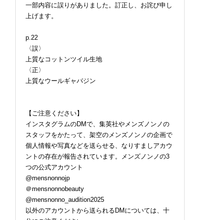
一部内容に誤りがありました。訂正し、お詫び申し
上げます。
p.22
〈誤〉
上質なコットンツイル生地
〈正〉
上質なウールギャバジン
【ご注意ください】
インスタグラムのDMで、集英社やメンズノンノの
スタッフをかたって、架空のメンズノンノの企画で
個人情報や写真などを送らせる、なりすましアカウ
ントの存在が報告されています。メンズノンノの3
つの公式アカウント
@mensnonnojp
＠mensnonnobeauty
@mensnonno_audition2025
以外のアカウントから送られるDMについては、十