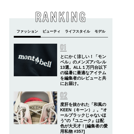
RANKING
とにかく涼しい！「モン
ベル」のメンズアパレル
13選。ALL１万円台以下
の猛暑に最適なアイテム
を編集者のレビューと共
にお届け。
度肝を抜かれた「和風の
KEEN（キーン）」。“オ
ールブラックじゃないほ
う”の『ユニーク』は配
色が大天才！[編集者の愛
用私物 #357]