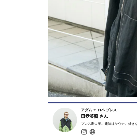
アダム エ ロペ プレス
田夛英照
さん
プレス歴１年。趣味はサウナ。好き