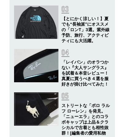
【とにかく涼しい！】夏
でも“長袖派”にオススメ
の「ロンT」3選。紫外線
予防、旅行、アクティビ
ティにも大活躍。
「レイバン」のオラつか
ない『大人サングラス』
を試着＆本音レビュー！
真夏に買うべき４選を服
好きが掛け比べてみた！
ストリートな「ポロ ラル
フ ローレン」を発見。
「ニューエラ」とのコラ
ボキャップは上品＆クラ
シカルで古着とも相性抜
群！[編集者の愛用私物