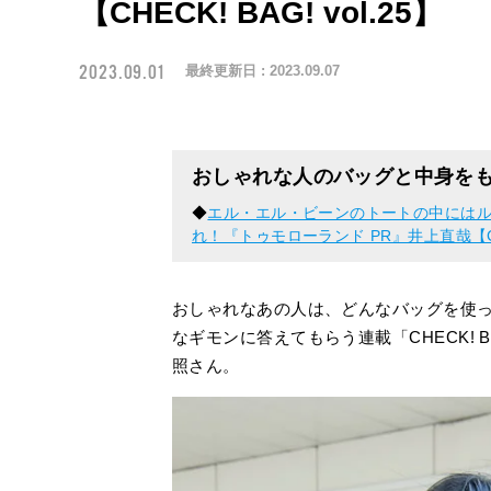
【CHECK! BAG! vol.25】
2023.09.01
最終更新日 :
2023.09.07
おしゃれな人のバッグと中身を
◆
エル・エル・ビーンのトートの中にはル
れ！『トゥモローランド PR』井上直哉【CHECK
おしゃれなあの人は、どんなバッグを使
なギモンに答えてもらう連載「CHECK! B
照さん。