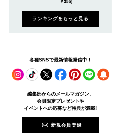
＃355]
ランキングをもっと見る
各種SNSで最新情報発信中！
Instagram
TikTok
X
Facebook
Pinterest
LINE
WEB
編集部からのメールマガジン、
会員限定プレゼントや
PUSH
イベントへの応募など特典が満載!
新規会員登録