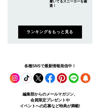
履いてるスニーカーを厳
選！
ランキングをもっと見る
各種SNSで最新情報発信中！
Instagram
TikTok
X
Facebook
Pinterest
LINE
WEB
編集部からのメールマガジン、
会員限定プレゼントや
PUSH
イベントへの応募など特典が満載!