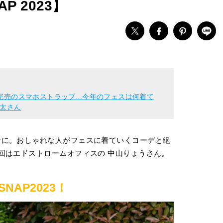
P 2023】
？
即完売のスマホストラップ...今年のフェスは何着て
佑太さん
ンに。おしゃれな人がフェスに着ていくコーデと絶
回はエドストロームオフィスの 中山りょうさん。
NAP2023！