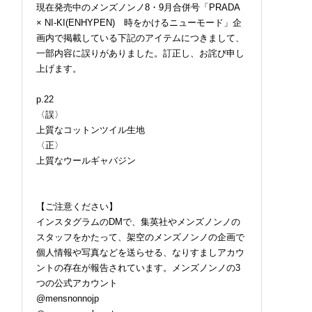
現在発売中のメンズノンノ8・9月合併号「PRADA
× NI-KI(ENHYPEN) 時をかけるニューモード」企
画内で掲載している下記のアイテムにつきまして、
一部内容に誤りがありました。訂正し、お詫び申し
上げます。
p.22
〈誤〉
上質なコットンツイル生地
〈正〉
上質なウールギャバジン
【ご注意ください】
インスタグラムのDMで、集英社やメンズノンノの
スタッフをかたって、架空のメンズノンノの企画で
個人情報や写真などを送らせる、なりすましアカウ
ントの存在が報告されています。メンズノンノの3
つの公式アカウント
@mensnonnojp