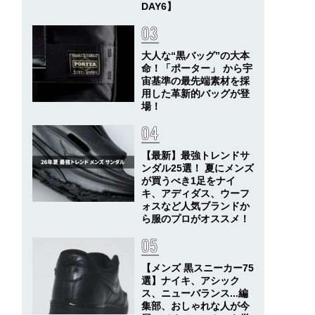
DAY6】
大人な“黒バッグ”の大本
命！「ポーター」 から宇
宙基準の最先端素材を採
用した革新的バッグが登
場！
【最新】最強トレンドサ
ンダル25選！ 夏にメンズ
が買うべき1足をナイ
キ、アディダス、ウーフ
ォスなど人気ブランドか
ら服のプロがオススメ！
【メンズ 黒スニーカー75
選】ナイキ、アシック
ス、ニューバランス...編
集部、おしゃれな人が今