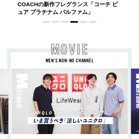
な“SUMMER PINK”［meets Jouete!
Vol.12］
MOVIE
MEN’S NON-NO CHANNEL