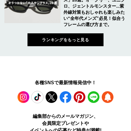
ロ、ジェントルモンスター...紫
外線対策もおしゃれも楽しみた
い“全年代メンズ”必見！似合う
フレームの選び方まで。
ランキングをもっと見る
各種SNSで最新情報発信中！
Instagram
TikTok
X
Facebook
Pinterest
LINE
WEB
編集部からのメールマガジン、
会員限定プレゼントや
PUSH
イベントへの応募など特典が満載!