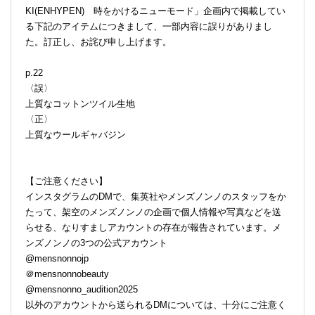
KI(ENHYPEN) 時をかけるニューモード」企画内で掲載してい
る下記のアイテムにつきまして、一部内容に誤りがありまし
た。訂正し、お詫び申し上げます。
p.22
〈誤〉
上質なコットンツイル生地
〈正〉
上質なウールギャバジン
【ご注意ください】
インスタグラムのDMで、集英社やメンズノンノのスタッフをか
たって、架空のメンズノンノの企画で個人情報や写真などを送
らせる、なりすましアカウントの存在が報告されています。メ
ンズノンノの3つの公式アカウント
@mensnonnojp
＠mensnonnobeauty
@mensnonno_audition2025
以外のアカウントから送られるDMについては、十分にご注意く