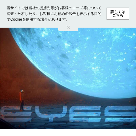
当サイトでは当社の提携先等がお客様のニーズ等について
詳しくは
調査・分析したり、お客様にお勧めの広告を表示する目的
こちら
でCookieを使用する場合があります。
ホーム
モデル募集
ランキング
ファッション
ビューテ