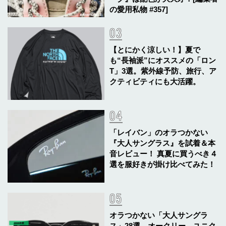
の愛用私物 #357]
【とにかく涼しい！】夏で
も“長袖派”にオススメの「ロン
T」3選。紫外線予防、旅行、ア
クティビティにも大活躍。
「レイバン」のオラつかない
『大人サングラス』を試着＆本
音レビュー！ 真夏に買うべき４
選を服好きが掛け比べてみた！
オラつかない「大人サングラ
ス」28選。オークリー、ユニク