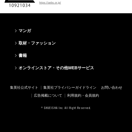
https://aebs.or.jp/
マンガ
少年マンガ
青年マンガ
少女マンガ
女性マンガ
取材・ファッション
週刊少年ジャンプ
週刊ヤングジャンプ
りぼん
Cookie
ファッション・美容
芸能・情報・スポーツ
書籍
ジャンプSQ
ヤングジャンプ定期購読デジタル
マーガレット
Cocohana
Seventeen
Myojo
Vジャンプ
ヤンジャン！
別冊マーガレット
office YOU
文芸・文庫・総合
学芸・ノンフィクション・新書
ライトノベル・ノベライズ
キッズ
オンラインストア・その他WEBサービス
non-no
週プレNEWS
最強ジャンプ
となりのヤングジャンプ
マンガMee公式サイト
マンガMee公式サイト
すばる
集英社学芸部 - 学芸・ノンフィクション
集英社Webマガジン コバルト
集英社みらい文庫
BAILA
週プレ グラジャパ!
オンラインストア
その他WEBサービス
少年ジャンプ+
グランドジャンプ
リマコミ
リマコミ
小説すばる
集英社ビジネス書
集英社オレンジ文庫
集英社の児童図書 S-KIDS.LAND
MAQUIA
Sportiva
OTO
集英社アドナビ
ジャンプTOON
ウルトラジャンプ
ジャンプTOON
ジャンプTOON
集英社公式サイト
集英社プライバシーガイドライン
お問い合わせ
集英社 文芸ステーション
集英社新書
シフォン文庫
SPUR
パラスポ
SHUEISHA MANGA-ART HERITAGE
集英社エディターズ・ラボ
ZEBRACK
少年ジャンプ+
ZEBRACK
ZEBRACK
広告掲載について
利用規約・会員規約
web 集英社文庫
集英社新書プラス - 知の水先案内人
ダッシュエックス文庫公式サイト
LEE
ジャンプキャラクターズストア
ジャンプルーキー！
ジャンプTOON
マンガMeets
マンガMeets
青春と読書
1日5分で、明日は変わる よみタイ yomitai
JUMP j-BOOKS
eclat
© SHUEISHA Inc. All Right Reserved.
HAPPY PLUS STORE
S-MANGA
ZEBRACK
S-MANGA
S-MANGA
アジア人物史
kotoba
T JAPAN
SHUEISHA VOX
集英社ジャンプリミックス
S-MANGA
集英社コミック文庫
集英社コミック文庫
e!集英社
HAPPY PLUS ONE
LEEマルシェ
集英社コミック文庫
集英社ジャンプリミックス
情報・知識＆オピニオン imidas
MEN'S NON-NO