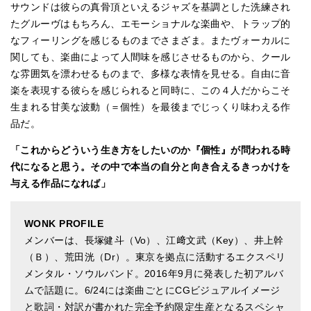
サウンドは彼らの真骨頂といえるジャズを基調とした洗練され
たグルーヴはもちろん、エモーショナルな楽曲や、トラップ的
なフィーリングを感じるものまでさまざま。またヴォーカルに
関しても、楽曲によって人間味を感じさせるものから、クール
な雰囲気を漂わせるものまで、多様な表情を見せる。自由に音
楽を表現する彼らを感じられると同時に、この４人だからこそ
生まれる甘美な波動（＝個性）を最後までじっくり味わえる作
品だ。
「これからどういう生き方をしたいのか『個性』が問われる時
代になると思う。その中で本当の自分と向き合えるきっかけを
与える作品になれば」
WONK PROFILE
メンバーは、長塚健斗（Vo）、江﨑文武（Key）、井上幹
（Ｂ）、荒田洸（Dr）。東京を拠点に活動するエクスペリ
メンタル・ソウルバンド。2016年9月に発表した初アルバ
ムで話題に。6/24には楽曲ごとにCGビジュアルイメージ
と歌詞・対訳が書かれた完全予約限定生産となるスペシャ