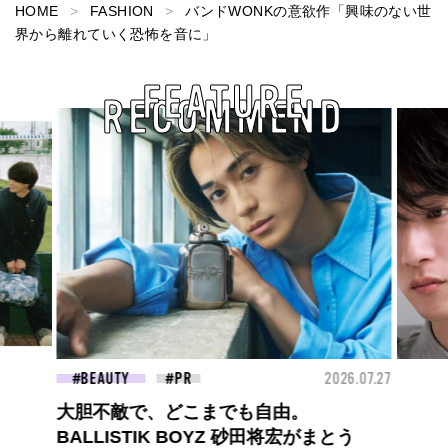
HOME
FASHION
バンドWONKの意欲作「興味のない世
界から離れていく恐怖を音に」
FEATURE
RECOMMEND
26.07.27
FASHION
2026.07.09
FAS
高橋璃央と、ジュエッテの出会い。夏の
定番、ピンクゴールドが印象的