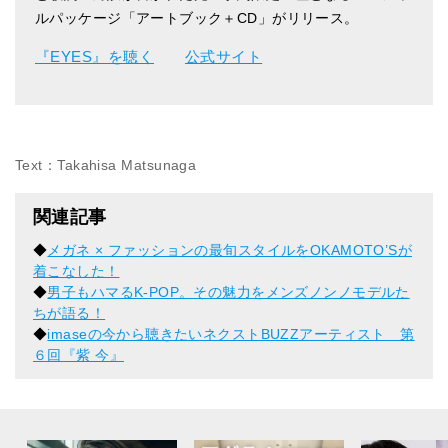
ルパッケージ「アートブック＋CD」がリリース。
『EYES』を聴く
公式サイト
Text：Takahisa Matsunaga
関連記事
◆
メガネ × ファッションの最旬スタイルをOKAMOTO’Sが
着こなした！
◆
男子もハマるK-POP。その魅力をメンズノンノモデルた
ちが語る！
◆
imaseの今から聴きたいネクストBUZZアーティスト 第
６回『紫 今』