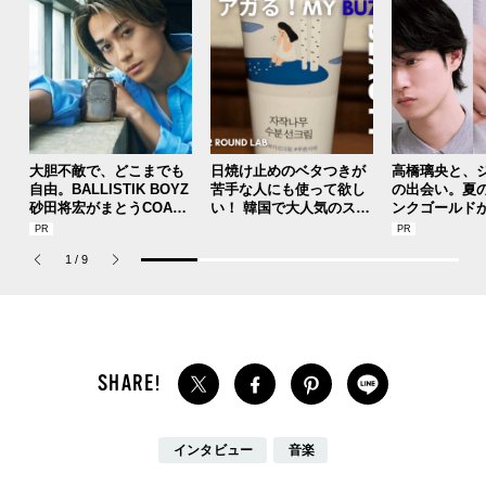
大胆不敵で、どこまでも
日焼け止めのベタつきが
高橋璃央と、
自由。BALLISTIK BOYZ
苦手な人にも使って欲し
の出会い。夏
砂田将宏がまとうCOACH
い！ 韓国で大人気のスト
ンクゴールド
の新作フレグランス「コ
レスフリーな“水分サンク
SUMMER PIN
ーチ ピュア プラチナム
リーム”
Jouete! Vol.1
1
/
9
パルファム」
インタビュー
音楽