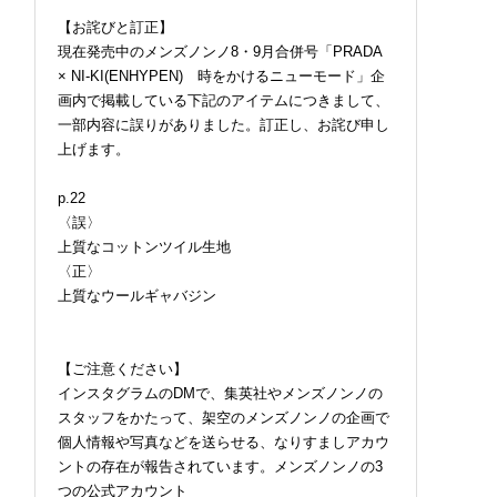
【お詫びと訂正】
現在発売中のメンズノンノ8・9月合併号「PRADA
× NI-KI(ENHYPEN) 時をかけるニューモード」企
画内で掲載している下記のアイテムにつきまして、
一部内容に誤りがありました。訂正し、お詫び申し
上げます。
p.22
〈誤〉
上質なコットンツイル生地
〈正〉
上質なウールギャバジン
【ご注意ください】
インスタグラムのDMで、集英社やメンズノンノの
スタッフをかたって、架空のメンズノンノの企画で
個人情報や写真などを送らせる、なりすましアカウ
ントの存在が報告されています。メンズノンノの3
つの公式アカウント