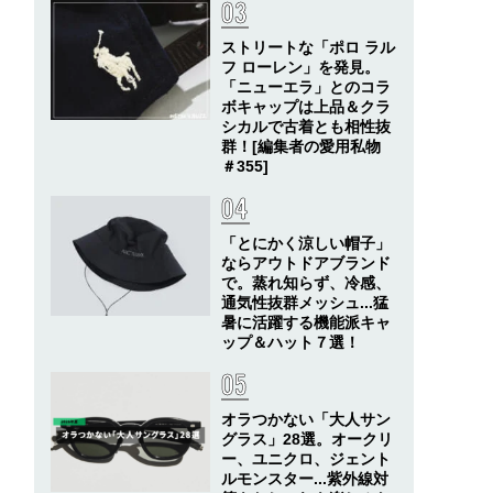
ストリートな「ポロ ラル
フ ローレン」を発見。
「ニューエラ」とのコラ
ボキャップは上品＆クラ
シカルで古着とも相性抜
群！[編集者の愛用私物
＃355]
「とにかく涼しい帽子」
ならアウトドアブランド
で。蒸れ知らず、冷感、
通気性抜群メッシュ...猛
暑に活躍する機能派キャ
ップ＆ハット７選！
オラつかない「大人サン
グラス」28選。オークリ
ー、ユニクロ、ジェント
ルモンスター...紫外線対