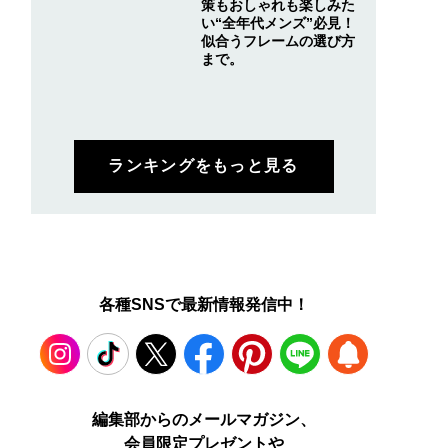
策もおしゃれも楽しみた
い“全年代メンズ”必見！
似合うフレームの選び方
まで。
ランキングをもっと見る
各種SNSで最新情報発信中！
Instagram
TikTok
X
Facebook
Pinterest
LINE
WEB
編集部からのメールマガジン、
会員限定プレゼントや