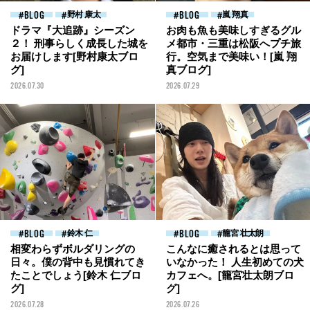
BLOG
野村 康太
BLOG
嵐 翔真
ドラマ『大追跡』シーズン
お肉も魚も美味しすぎるグル
２！ 刑事らしく成長した城を
メ都市・三重は松阪へプチ旅
お届けします[野村康太ブロ
行。空気まで美味い！[嵐 翔
グ]
真ブログ]
2026.07.30
2026.07.29
BLOG
鈴木 仁
BLOG
籠宮 壮太朗
相変わらずボルダリングの
こんなに癒されるとは思って
日々。僕の背中も見慣れてき
いなかった！ 人生初めての犬
たことでしょう[鈴木 仁ブロ
カフェへ。[籠宮壮太朗ブロ
グ]
グ]
2026.07.28
2026.07.26