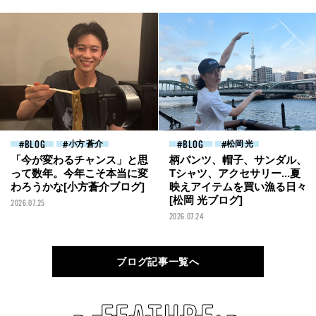
BLOG
小方 蒼介
BLOG
松岡 光
「今が変わるチャンス」と思
柄パンツ、帽子、サンダル、
って数年。今年こそ本当に変
Tシャツ、アクセサリー...夏
わろうかな[小方蒼介ブログ]
映えアイテムを買い漁る日々
[松岡 光ブログ]
2026.07.25
2026.07.24
ブログ記事一覧へ