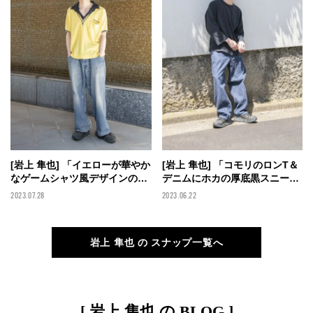
[岩上 隼也] 「イエローが華やか
[岩上 隼也] 「コモリのロンT＆
なゲームシャツ風デザインのサ
デニムにホカの厚底黒スニーカ
マーニットは、一枚でインパク
ーでリラックス感のあるカジュ
2023.07.28
2023.06.22
トのあるスタイルに」【メンズ
アルスタイルに」【メンズノン
ノンノモデルの私服スナップ】
ノモデルの私服スナップ】
岩上 隼也 の スナップ一覧へ
[ 岩上 隼也 の BLOG ]