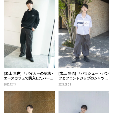
[岩上 隼也] 「バイカーの聖地・
[岩上 隼也] 「パラシュートパン
エースカフェで購入したパーカ
ツとフロントジップのシャツ
を、ワイドなブラックデニムで
で、リラックス感のあるサマー
2023.12.13
2023.08.23
クールに着こなした」【メンズ
スタイルに」【メンズノンノモ
ノンノモデルの私服スナップ】
デルの私服スナップ】