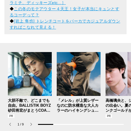
ラミチ、ディッキーズetc...］
◆
この冬のモテアウター４天王！女子が本当にキュンとす
るコーデって？
◆
[岩上 隼也] トレンチコートをパーカでカジュアルダウン
すればこなれて見える！
大胆不敵で、どこまでも
「メレル」が上質レザー
高橋璃央と、
自由。BALLISTIK BOYZ
なのに防水構造な大人カ
の出会い。夏
砂田将宏がまとうCOACH
ラーのハイキングシュー
ンクゴールド
の新作フレグランス「コ
ズを２型リリース！
SUMMER PIN
ーチ ピュア プラチナム
Jouete! Vol.1
1
/
9
パルファム」