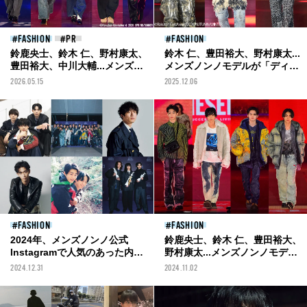
FASHION
FASHION
鈴鹿央士、鈴木 仁、野村康太、
鈴木 仁、豊田裕大、野村康太...
豊田裕大、中川大輔...メンズノ
メンズノンノモデルが「ディー
ンノモデルが「ビームス」の新
ゼル」の新作をランウェイで披
2026.05.15
2025.12.06
作をランウェイで披露！
露！／Rakuten GirlsAward
［Rakuten GirlsAward 2026
2025 AUTUMN/WINTERレポー
SPRING/SUMMERレポート］
ト
FASHION
FASHION
2024年、メンズノンノ公式
鈴鹿央士、鈴木 仁、豊田裕大、
Instagramで人気のあった内容
野村康太...メンズノンノモデル
は？最新ファッション&ビュー
が「ディーゼル」の新作をラン
2024.12.31
2024.11.02
ティから注目インタビューま
ウェイで披露！／Rakuten
で。いいねやコメントを集めた
GirlsAward 2024
投稿を一挙紹介！
AUTUMN/WINTERレポート