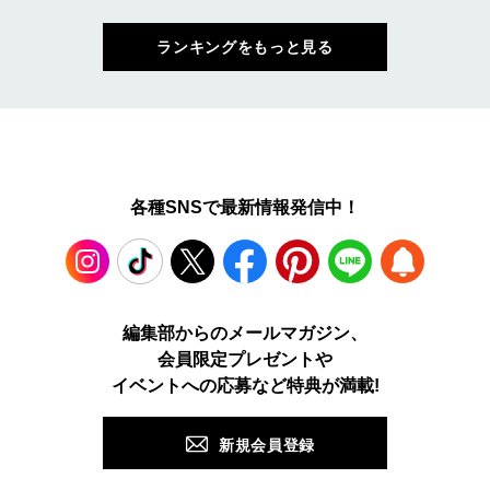
ランキングをもっと見る
各種SNSで最新情報発信中！
Instagram
TikTok
X
Facebook
Pinterest
LINE
WEB
編集部からのメールマガジン、
会員限定プレゼントや
PUSH
イベントへの応募など特典が満載!
新規会員登録