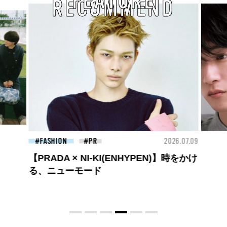
FEATURE
RECOMMEND
26.07.09
FASHION
2026.07.09
FAS
高橋璃央と、ジュエッテの出会い。夏の
定番、ピンクゴールドが印象的
な“SUMMER PINK”［meets Jouete!
Vol.12］