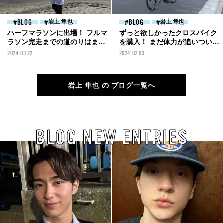
BLOG
岩上 隼也
BLOG
岩上 隼也
ハーフマラソンに出場！ フルマ
ずっと欲しかったクロスバイク
ラソン完走までの道のりはまだ
を購入！ まだ体力が追いついて
遠そう[岩上隼也ブログ]
いません（笑）[岩上隼也ブロ
2024.03.22
2024.02.03
グ]
岩上 隼也 の ブログ一覧へ
BLOG NEW ENTRIES