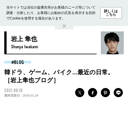
当サイトでは当社の提携先等がお客様のニーズ等について
詳しくは
調査・分析したり、お客様にお勧めの広告を表示する目的
こちら
でCookieを使用する場合があります。
ホーム
モデル募集
ランキング
ファッション
ビューテ
岩上 隼也
Shunya Iwakami
BLOG
韓ドラ、ゲーム、バイク...最近の日常。
［岩上隼也ブログ］
2021.06.16
最終更新日 :
2024.01.24