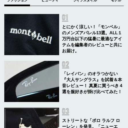
とにかく涼しい！「モンベル」
のメンズアパレル13選。ALL１
万円台以下の猛暑に最適なアイ
テムを編集者のレビューと共に
お届け。
「レイバン」のオラつかない
『大人サングラス』を試着＆本
音レビュー！ 真夏に買うべき４
選を服好きが掛け比べてみた！
ストリートな「ポロ ラルフ ロ
ーレン」を発見。「ニューエ