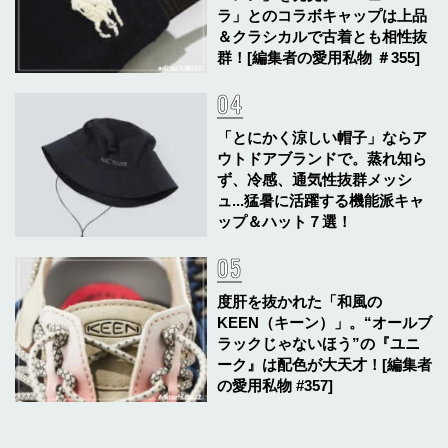
ラ」とのコラボキャップは上品
＆クラシカルで古着とも相性抜
群！[編集者の愛用私物 ＃355]
「とにかく涼しい帽子」ならア
ウトドアブランドで。蒸れ知ら
ず、冷感、通気性抜群メッシ
ュ...猛暑に活躍する機能派キャ
ップ＆ハット７選！
度肝を抜かれた「和風の
KEEN（キーン）」。“オールブ
ラックじゃないほう”の『ユニ
ーク』は配色が大天才！[編集者
の愛用私物 #357]