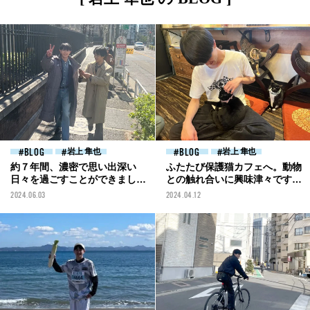
BLOG
岩上 隼也
BLOG
岩上 隼也
約７年間、濃密で思い出深い
ふたたび保護猫カフェへ。動物
日々を過ごすことができまし
との触れ合いに興味津々です
た！[岩上隼也ブログ]
[岩上隼也ブログ]
2024.06.03
2024.04.12