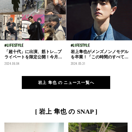
LIFESTYLE
LIFESTYLE
「超十代」に出演、筋トレ...プ
岩上隼也がメンズノンノモデル
ライベートを限定公開！今月の
を卒業！「この時間のすべてが
メンズノンノモデル[岩上隼
宝でした」
2024.06.04
2024.05.31
也、守屋光治、鈴鹿央士、松井
大奈、鈴々木響、樋之津琳太
郎]
岩上 隼也 の ニュース一覧へ
[ 岩上 隼也 の SNAP ]