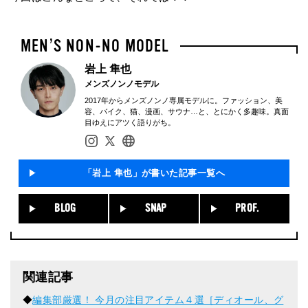
岩上 隼也
メンズノンノモデル
2017年からメンズノンノ専属モデルに。ファッション、美
容、バイク、猫、漫画、サウナ…と、とにかく多趣味。真面
目ゆえにアツく語りがち。
「岩上 隼也」が書いた記事一覧へ
BLOG
SNAP
PROF.
関連記事
◆
編集部厳選！ 今月の注目アイテム４選［ディオール、グ