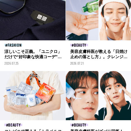
FASHION
BEAUTY
涼しいこそ正義。「ユニクロ」
美容皮膚科医が教える「日焼け
だけで“好印象な快適コーデ”３
止めの落とし方」。クレンジン
選を考えてみた！[UNIQLO ×
グや洗顔料、シートの使い分け
2026.07.25
2026.07.21
そうりりん]
＆肌に負担をかけないコツなど
徹底解説！
BEAUTY
BEAUTY