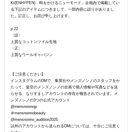
KI(ENHYPEN) 時をかけるニューモード」企画内で掲載してい
る下記のアイテムにつきまして、一部内容に誤りがありまし
た。訂正し、お詫び申し上げます。
p.22
〈誤〉
上質なコットンツイル生地
〈正〉
上質なウールギャバジン
【ご注意ください】
インスタグラムのDMで、集英社やメンズノンノのスタッフをか
たって、架空のメンズノンノの企画で個人情報や写真などを送
らせる、なりすましアカウントの存在が報告されています。メ
ンズノンノの3つの公式アカウント
@mensnonnojp
＠mensnonnobeauty
@mensnonno_audition2025
以外のアカウントから送られるDMについては、十分にご注意く