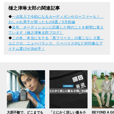
樋之津琳太郎の関連記事
◆
一点投入で今顔になるカーディガンやローファーも！
おしゃれ男子が買ったもの6選／3月前編
◆
去年、オーディションに応募した時のことを鮮明に覚え
ています［樋之津琳太郎ブログ］
◆
この冬、本当にモテる「黒フリース」の着こなし３選。
ユニクロ、ニューバランス、リーバイス®︎など好印象なア
イテム選びが決め手！
大胆不敵で、どこまでも
「とにかく涼しい服＆小
BEYOND A G