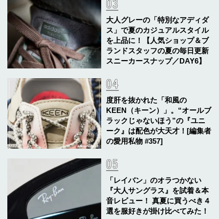
大人グレーの「特別なアディダ
ス」で夏のカジュアルスタイル
を上品に！【人気ショップ＆ブ
ランドスタッフの夏の毎日更新
スニーカースナップ／DAY6】
度肝を抜かれた「和風の
KEEN（キーン）」。“オールブ
ラックじゃないほう”の『ユニ
ーク』は配色が大天才！[編集者
の愛用私物 #357]
「レイバン」のオラつかない
『大人サングラス』を試着＆本
音レビュー！ 真夏に買うべき４
選を服好きが掛け比べてみた！