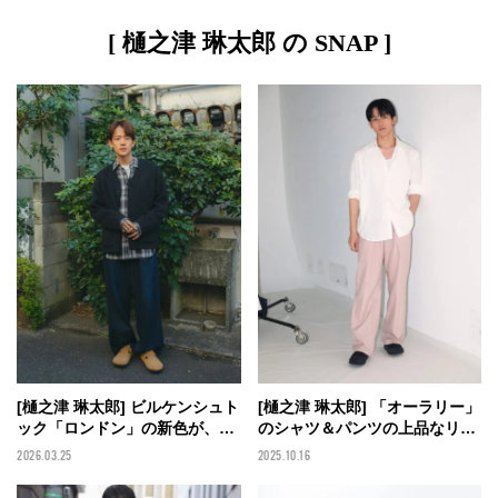
[ 樋之津 琳太郎 の SNAP ]
[樋之津 琳太郎] ビルケンシュト
[樋之津 琳太郎] 「オーラリー」
ック「ロンドン」の新色が、春
のシャツ＆パンツの上品なリラ
のデニムコーデに合う！
ックスコーデを「ビルケンシュ
2026.03.25
2025.10.16
【BIRKENSTOCK×メンズノン
トック」の黒で引き締めて【メ
ノモデルの私服スナップ】
ンズノンノモデルの私服スナッ