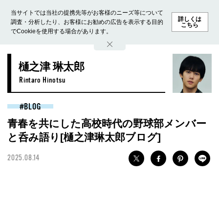
当サイトでは当社の提携先等がお客様のニーズ等について
詳しくは
調査・分析したり、お客様にお勧めの広告を表示する目的
こちら
でCookieを使用する場合があります。
ホーム
モデル募集
ランキング
ファッション
ビューテ
樋之津 琳太郎
Rintaro Hinotsu
BLOG
青春を共にした高校時代の野球部メンバー
と呑み語り[樋之津琳太郎ブログ]
2025.08.14