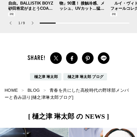
自由。BALLISTIK BOYZ
物」90選！ 接触冷感、メ
ルイ・ヴィト
砂田将宏がまとうCOACH
ッシュ、UVカット...猛暑
フォールコレ
の新作フレグランス「コ
を快適に乗り切る“おしゃ
描くプレッピ
ーチ ピュア プラチナム
れアイテム”をレビューと
1
/
9
パルファム」
共に総まとめ。
樋之津 琳太郎
樋之津 琳太郎 ブログ
HOME
BLOG
青春を共にした高校時代の野球部メンバ
ーと呑み語り[樋之津琳太郎ブログ]
[ 樋之津 琳太郎 の NEWS ]