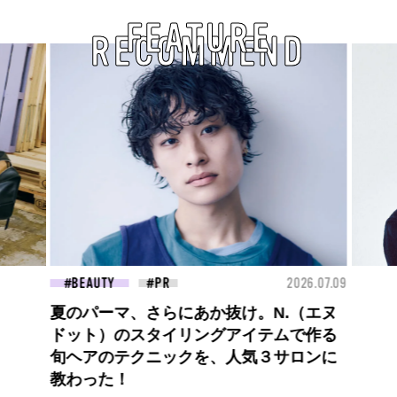
FEATURE
RECOMMEND
26.07.09
FASHION
2026.07.09
【PRADA × NI-KI(ENHYPEN)】時をかけ
る、ニューモード