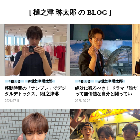
[ 樋之津 琳太郎 の BLOG ]
BLOG
樋之津 琳太郎
BLOG
樋之津 琳太郎
移動時間の「ナンプレ」でデジ
絶対に観るべき！ ドラマ『誰だ
タルデトックス。[樋之津琳太
って無価値な自分と闘ってい
郎ブログ]
る』が私的大ヒット[樋之津琳
2026.07.11
2026.06.23
太郎ブログ]