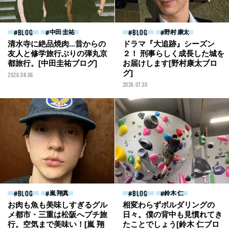
BLOG
中田 圭祐
BLOG
野村 康太
清水寺に絶品焼肉...昔からの
ドラマ『大追跡』シーズン
友人と修学旅行ぶりの弾丸京
２！ 刑事らしく成長した城を
都旅行。[中田圭祐ブログ]
お届けします[野村康太ブロ
グ]
2026.08.06
2026.07.30
BLOG
嵐 翔真
BLOG
鈴木 仁
お肉も魚も美味しすぎるグル
相変わらずボルダリングの
メ都市・三重は松阪へプチ旅
日々。僕の背中も見慣れてき
行。空気まで美味い！[嵐 翔
たことでしょう[鈴木 仁ブロ