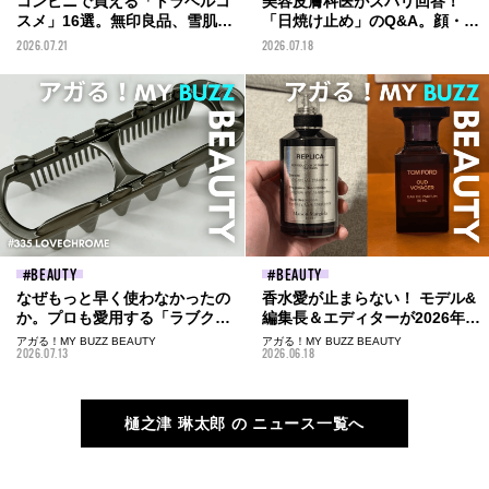
コンビニで買える「トラベルコ
美容皮膚科医がズバリ回答！
スメ」16選。無印良品、雪肌
「日焼け止め」のQ&A。顔・体
精、トリデン...旅先でも買える
用の違い、塗り直し、使用期
2026.07.21
2026.07.18
名品たちを編集部が徹底レビュ
限...本格的な夏前の正しいUV知
ー！【2026年最新版】
識を学ぼう！
BEAUTY
BEAUTY
なぜもっと早く使わなかったの
香水愛が止まらない！ モデル&
か。プロも愛用する「ラブクロ
編集長＆エディターが2026年に
ム」がヘアケアの常識を変え
購入した「愛用フレグランス」
アガる！MY BUZZ BEAUTY
アガる！MY BUZZ BEAUTY
2026.07.13
2026.06.18
る！
6選。メゾン マルジェラ、ディ
プティック...
樋之津 琳太郎 の ニュース一覧へ