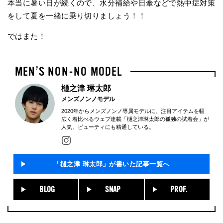
本当に暑い日が続くので、水分補給や日傘などで熱中症対策
をして夏を一緒に乗り切りましょう！！
ではまた！
樋之津 琳太郎
メンズノンノモデル
2020年からメンズノンノ専属モデルに。注目アイテムを幅
広く着比べるウェブ連載「樋之津琳太郎の孤独の試着会」が
人気。ビューティにも精通している。
「樋之津 琳太郎」が書いた記事一覧へ
BLOG
SNAP
PROF.