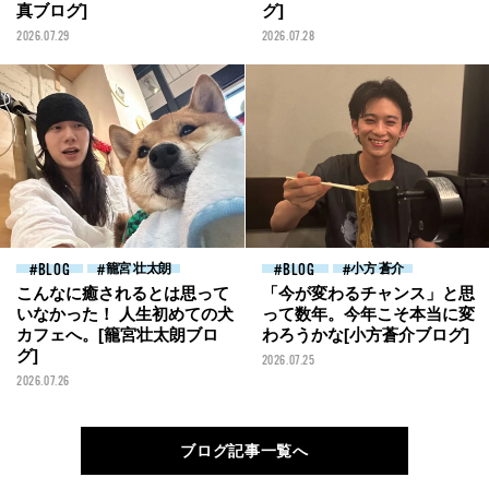
真ブログ]
グ]
2026.07.29
2026.07.28
BLOG
籠宮 壮太朗
BLOG
小方 蒼介
こんなに癒されるとは思って
「今が変わるチャンス」と思
いなかった！ 人生初めての犬
って数年。今年こそ本当に変
カフェへ。[籠宮壮太朗ブロ
わろうかな[小方蒼介ブログ]
グ]
2026.07.25
2026.07.26
ブログ記事一覧へ