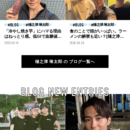
BLOG
樋之津 琳太郎
BLOG
樋之津 琳太郎
「冷やし焼き芋」にハマる理由
食のことで頭がいっぱい。ラー
はねっとり感。低GIで血糖値の
メンの解禁も近い？[樋之津琳
上昇も抑えられるおすすめスイ
太郎ブログ]
2026.05.14
2026.04.26
ーツ！[樋之津琳太郎ブログ]
樋之津 琳太郎 の ブログ一覧へ
BLOG NEW ENTRIES