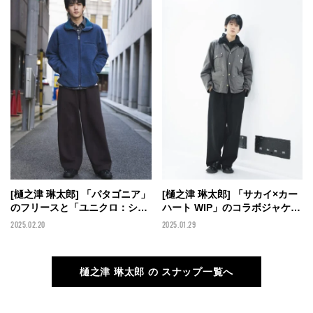
プ】
[樋之津 琳太郎] 「パタゴニア」
[樋之津 琳太郎] 「サカイ×カー
のフリースと「ユニクロ：シ
ハート WIP」のコラボジャケッ
ー」のスウェットパンツで色味
トに「ユニクロ：シー」のスウ
2025.02.20
2025.01.29
にこだわったグランパコアコー
ェットパンツを合わせてラフな
デに！【メンズノンノモデルの
のに上品なワークスタイル！
私服スナップ】
【メンズノンノモデルの私服ス
樋之津 琳太郎 の スナップ一覧へ
ナップ】