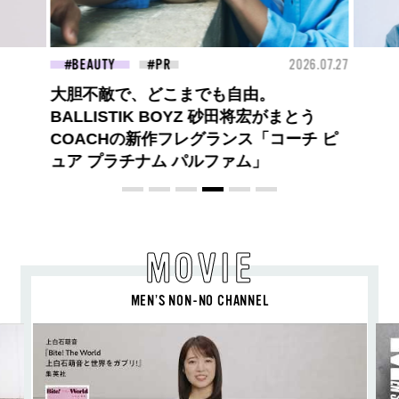
26.07.27
BEAUTY
2026.07.09
FAS
夏のパーマ、さらにあか抜け。N.（エヌ
ドット）のスタイリングアイテムで作る
旬ヘアのテクニックを、人気３サロンに
教わった！
MOVIE
MEN’S NON-NO CHANNEL