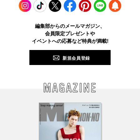
Instagram
TikTok
X
Facebook
Pinterest
LINE
WEB
編集部からのメールマガジン、
会員限定プレゼントや
PUSH
イベントへの応募など特典が満載!
新規会員登録
MAGAZINE