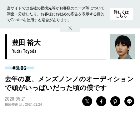
当サイトでは当社の提携先等がお客様のニーズ等について
詳しくは
調査・分析したり、お客様にお勧めの広告を表示する目的
こちら
でCookieを使用する場合があります。
ホーム
モデル募集
ランキング
ファッション
ビューテ
豊田 裕大
Yudai Toyoda
BLOG
去年の夏、メンズノンノのオーディション
で頭がいっぱいだった頃の僕です
2020.05.21
最終更新日 :
2024.01.24