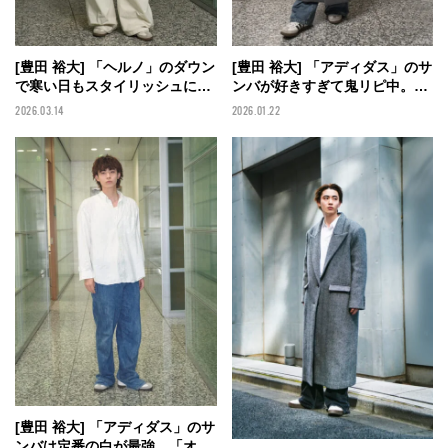
[豊田 裕大] 「ヘルノ」のダウン
[豊田 裕大] 「アディダス」のサ
で寒い日もスタイリッシュに。
ンバが好きすぎて鬼リピ中。父
足元は愛用スニーカーの「アデ
にもらった「ディーゼル」のマ
2026.03.14
2026.01.22
ィダス」で【メンズノンノモデ
フラーは雪の中でも平気なくら
ルの私服スナップ】
いに暖かい！【メンズノンノモ
デルの私服スナップ】
[豊田 裕大] 「アディダス」のサ
ンバは定番の白が最強。「オー