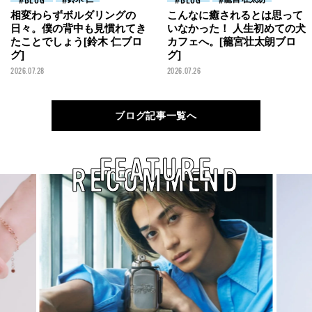
BLOG
BLOG
相変わらずボルダリングの
こんなに癒されるとは思って
日々。僕の背中も見慣れてき
いなかった！ 人生初めての犬
たことでしょう[鈴木 仁ブロ
カフェへ。[籠宮壮太朗ブロ
グ]
グ]
2026.07.28
2026.07.26
ブログ記事一覧へ
FEATURE
RECOMMEND