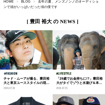
HOME
BLOG
去年の夏、メンズノンノのオーディショ
ンで頭がいっぱいだった頃の僕です
[ 豊田 裕大 の NEWS ]
FASHION
LIFESTYLE
チャド・ムーアが撮る、豊田裕
「29歳でお金持ちに!?」豊田裕
大と東京ユーススタイルの現在
大がタイでゾウと水遊び＆本格
形
占いに挑む！【toyomeki
2026.07.30
2026.07.25
vol.6】