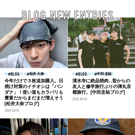
BLOG NEW ENTRIES
BLOG
松井 大奈
BLOG
中田 圭祐
今年だけで３枚追加購入。日
清水寺に絶品焼肉...昔からの
焼け対策のイチオシは「バン
友人と修学旅行ぶりの弾丸京
ダナ」！使い道もカラバリも
都旅行。[中田圭祐ブログ]
豊富だからまだまだ増えそう
2026.08.06
[松井大奈ブログ]
2026.08.07