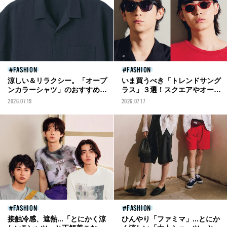
FASHION
FASHION
涼しい＆リラクシー。「オープ
いま買うべき「トレンドサング
ンカラーシャツ」のおすすめと
ラス」３選！スクエアやオーバ
正解着こなし10選。ファミマ、
ルの定番デザインに流行りのス
2026.07.19
2026.07.17
ユニクロ...メンズが今夏着るべ
ポーツモデルも！
きは“開襟”！
FASHION
FASHION
接触冷感、遮熱...「とにかく涼
ひんやり「ファミマ」...とにか