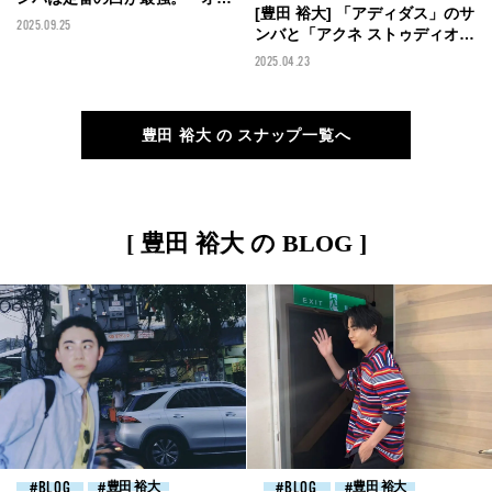
[豊田 裕大] 「アディダス」のサ
ラリー」のデニムを合わせたヴ
2025.09.25
ンバと「アクネ ストゥディオ
ィンテージライクなスニーカー
ズ」のデニムにボリューミーな
スタイル【メンズノンノモデル
2025.04.23
アウターを合わせて【メンズノ
の私服スナップ】
ンノモデルの私服スナップ】
豊田 裕大 の スナップ一覧へ
[ 豊田 裕大 の BLOG ]
BLOG
豊田 裕大
BLOG
豊田 裕大