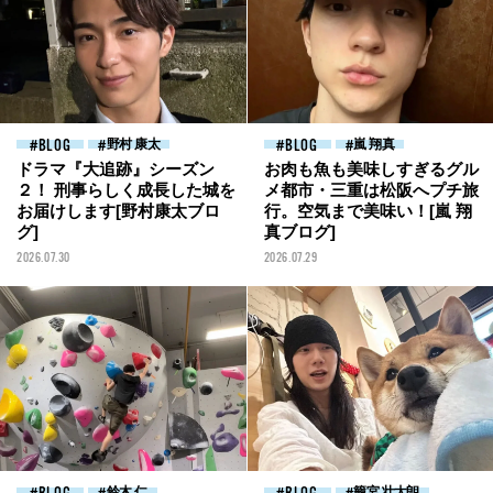
BLOG
野村 康太
BLOG
嵐 翔真
ドラマ『大追跡』シーズン
お肉も魚も美味しすぎるグル
２！ 刑事らしく成長した城を
メ都市・三重は松阪へプチ旅
お届けします[野村康太ブロ
行。空気まで美味い！[嵐 翔
グ]
真ブログ]
2026.07.30
2026.07.29
鈴木 仁
籠宮 壮太朗