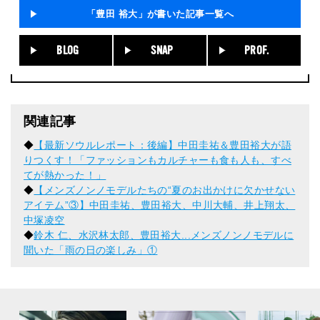
「豊田 裕大」が書いた記事一覧へ
BLOG
SNAP
PROF.
関連記事
◆
【最新ソウルレポート：後編】中田圭祐＆豊田裕大が語
りつくす！「ファッションもカルチャーも食も人も、すべ
てが熱かった！」
◆
【メンズノンノモデルたちの“夏のお出かけに欠かせない
アイテム”③】中田圭祐、豊田裕大、中川大輔、井上翔太、
中塚凌空
◆
鈴木 仁、水沢林太郎、豊田裕大...メンズノンノモデルに
聞いた「雨の日の楽しみ」①