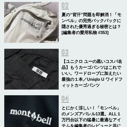
夏の“背汗”問題を即解消！「モ
ンベル」の完売バックパックに
隠された優秀過ぎる秘密とは？
[編集者の愛用私物 #353]
【ユニクロ ユーの黒いコスパ名
品】もうカーゴパンツはこれで
いい。ワードローブに加えたい
最強の１本／Uniqlo U ワイドフ
ィットカーゴパンツ
とにかく涼しい！「モンベル」
のメンズアパレル13選。ALL１
万円台以下の猛暑に最適なアイ
テムを編集者のレビューと共に