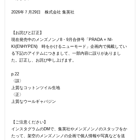
2026年７月29日 株式会社 集英社
【お詫びと訂正】
現在発売中のメンズノンノ8・9月合併号「PRADA × NI-
KI(ENHYPEN) 時をかけるニューモード」企画内で掲載してい
る下記のアイテムにつきまして、一部内容に誤りがありまし
た。訂正し、お詫び申し上げます。
p.22
〈誤〉
上質なコットンツイル生地
〈正〉
上質なウールギャバジン
【ご注意ください】
インスタグラムのDMで、集英社やメンズノンノのスタッフをか
たって、架空のメンズノンノの企画で個人情報や写真などを送