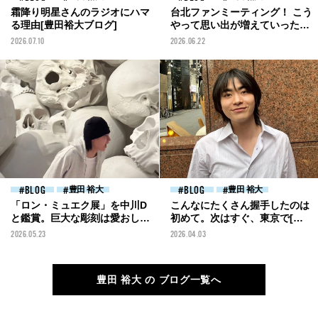
霜降り明星さんのラジオにハマ
台北ファンミーティング！ こう
る理由[豊田裕大ブログ]
やって思い出が増えていったら
嬉しい[豊田裕大ブログ]
2026.07.10
2026.06.22
BLOG
豊田 裕大
BLOG
豊田 裕大
「ロン・ミュエク展」を中川D
こんなにたくさん握手したのは
と鑑賞。巨大な彫刻は愛おしく
初めて。次はすぐ、東京で[豊
て、欲しくなる[豊田裕大ブロ
田裕大ブログ]
2026.05.23
2026.04.03
グ]
豊田 裕大 の ブログ一覧へ