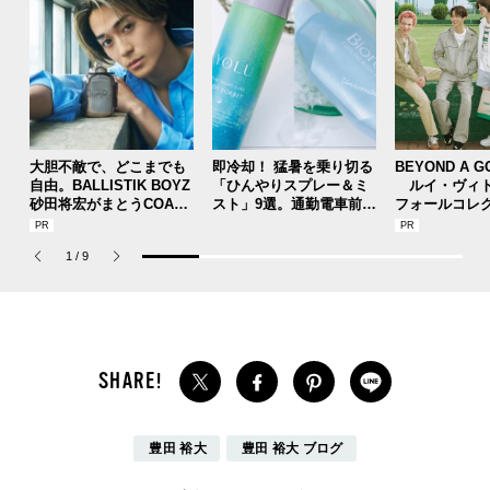
大胆不敵で、どこまでも
即冷却！ 猛暑を乗り切る
BEYOND A G
自由。BALLISTIK BOYZ
「ひんやりスプレー＆ミ
ルイ・ヴィト
砂田将宏がまとうCOACH
スト」9選。通勤電車前、
フォールコレ
の新作フレグランス「コ
運動後、日中...全シーン
描くプレッピ
ーチ ピュア プラチナム
で頼れる夏のメンズのマ
1
/
9
パルファム」
ストハブ。
豊田 裕大
豊田 裕大 ブログ