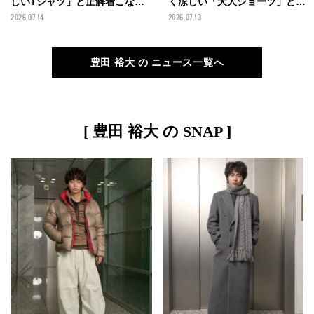
しいTシャツ」と正解着こなし
く涼しい「大人ショーツ」と正
３選！１万円以下の機能名品
解着こなし５選！接触冷感、通
2026.07.14
2026.07.13
も！
気性、吸汗速乾など抜群の機能
性で夏を快適に！
豊田 裕大 の ニュース一覧へ
[ 豊田 裕大 の SNAP ]