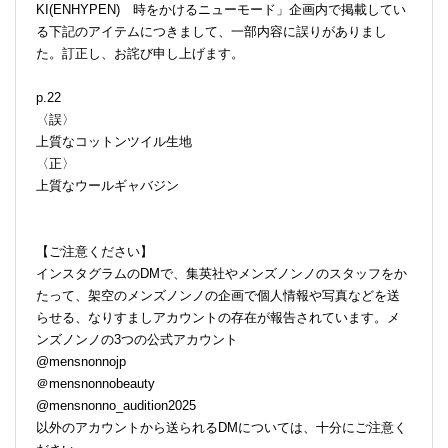
KI(ENHYPEN) 時をかけるニューモード」企画内で掲載してい
る下記のアイテムにつきまして、一部内容に誤りがありまし
た。訂正し、お詫び申し上げます。
p.22
〈誤〉
上質なコットンツイル生地
〈正〉
上質なウールギャバジン
【ご注意ください】
インスタグラムのDMで、集英社やメンズノンノのスタッフをか
たって、架空のメンズノンノの企画で個人情報や写真などを送
らせる、なりすましアカウントの存在が報告されています。メ
ンズノンノの3つの公式アカウント
@mensnonnojp
＠mensnonnobeauty
@mensnonno_audition2025
以外のアカウントから送られるDMについては、十分にご注意く