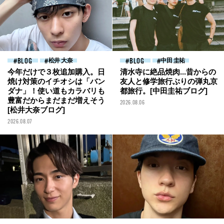
BLOG
松井 大奈
BLOG
中田 圭祐
今年だけで３枚追加購入。日
清水寺に絶品焼肉...昔からの
焼け対策のイチオシは「バン
友人と修学旅行ぶりの弾丸京
ダナ」！使い道もカラバリも
都旅行。[中田圭祐ブログ]
豊富だからまだまだ増えそう
2026.08.06
[松井大奈ブログ]
2026.08.07