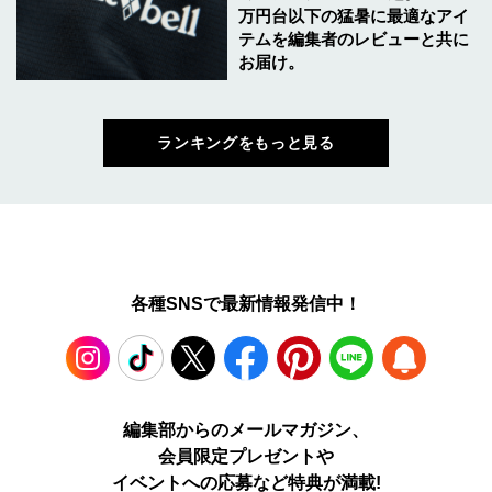
万円台以下の猛暑に最適なアイ
テムを編集者のレビューと共に
お届け。
ランキングをもっと見る
各種SNSで最新情報発信中！
Instagram
TikTok
X
Facebook
Pinterest
LINE
WEB
編集部からのメールマガジン、
会員限定プレゼントや
PUSH
イベントへの応募など特典が満載!