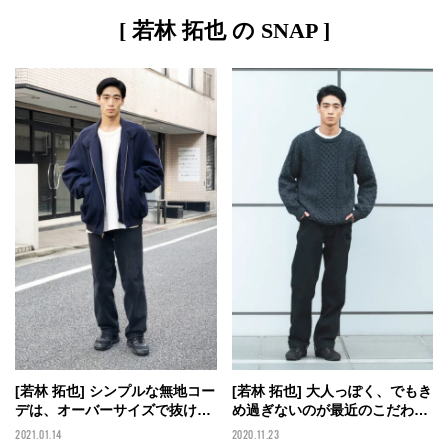
[ 若林 拓也 の SNAP ]
[若林 拓也] 大人っぽく、でもき
[若林 拓也] シンプルな無地コー
め過ぎないのが最近のこだわり
デは、オーバーサイズで抜け感
です！
を！
2020.11.23
2021.01.14