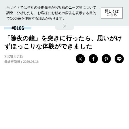
当サイトでは当社の提携先等がお客様のニーズ等について
詳しくは
調査・分析したり、お客様にお勧めの広告を表示する目的
こちら
でCookieを使用する場合があります。
ホーム
モデル募集
ランキング
ファッション
ビューテ
BLOG
「除夜の鐘」を突きに行ったら、思いがけ
ずほっこりな体験ができました
2020.02.15
最終更新日 :
2020.06.16