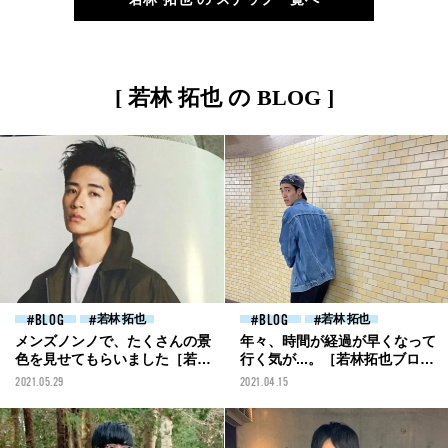
[ 若林 拓也 の BLOG ]
BLOG
若林 拓也
BLOG
若林 拓也
メンズノンノで、たくさんの景
年々、時間が経過が早くなって
色を見せてもらいました［若林
行く気が...。［若林拓也ブロ
拓也ブログ］
グ］
2021.05.29
2021.04.15