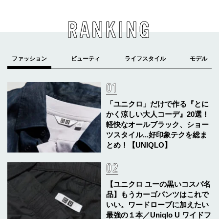
RANKING
「ユニクロ」だけで作る『とに
かく涼しい大人コーデ』20選！
軽快なオールブラック、ショー
ツスタイル...好印象テクを総ま
とめ！【UNIQLO】
【ユニクロ ユーの黒いコスパ名
品】もうカーゴパンツはこれで
いい。ワードローブに加えたい
最強の１本／Uniqlo U ワイドフ