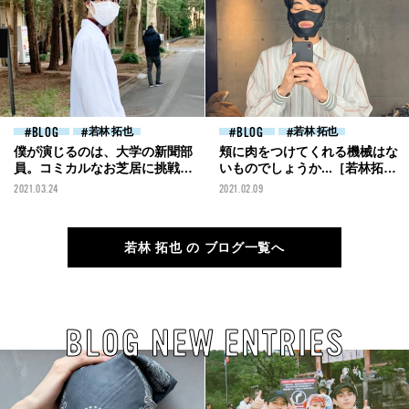
BLOG
若林 拓也
BLOG
若林 拓也
僕が演じるのは、大学の新聞部
頬に肉をつけてくれる機械はな
員。コミカルなお芝居に挑戦し
いものでしょうか...［若林拓也
ています！［若林拓也ブログ］
ブログ］
2021.03.24
2021.02.09
若林 拓也 の ブログ一覧へ
BLOG NEW ENTRIES