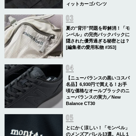
ィットカーゴパンツ
夏の“背汗”問題を即解消！「モ
ンベル」の完売バックパックに
隠された優秀過ぎる秘密とは？
[編集者の愛用私物 #353]
【ニューバランスの黒いコスパ
名品】6,930円で買える！お手
頃な価格なオールブラックのニ
ューバランスの実力／New
Balance CT30
とにかく涼しい！「モンベル」
のメンズアパレル13選。ALL１