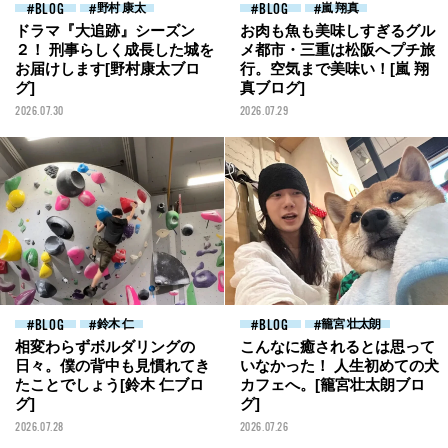
BLOG
野村 康太
BLOG
嵐 翔真
ドラマ『大追跡』シーズン
お肉も魚も美味しすぎるグル
２！ 刑事らしく成長した城を
メ都市・三重は松阪へプチ旅
お届けします[野村康太ブロ
行。空気まで美味い！[嵐 翔
グ]
真ブログ]
2026.07.30
2026.07.29
BLOG
鈴木 仁
BLOG
籠宮 壮太朗
相変わらずボルダリングの
こんなに癒されるとは思って
日々。僕の背中も見慣れてき
いなかった！ 人生初めての犬
たことでしょう[鈴木 仁ブロ
カフェへ。[籠宮壮太朗ブロ
グ]
グ]
2026.07.28
2026.07.26