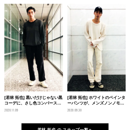
[若林 拓也] 黒いだけじゃない黒
[若林 拓也] ホワイトのペインタ
コーデに、さし色コンバースを
ーパンツが、メンズノンノモデ
効かせて！
ルのトレンド⁉︎
2020.11.09
2020.09.30
若林 拓也 の スナップ一覧へ