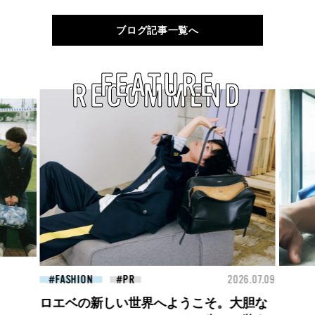
ブログ記事一覧へ
FEATURE
RECOMMEND
FASHION
2026.07.09
BEAUTY
エベの新しい世界へようこそ。大胆な