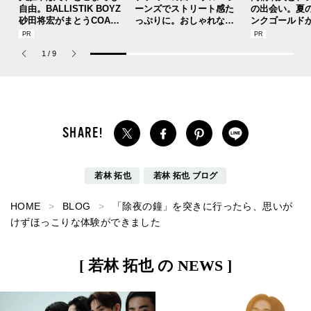
自由。BALLISTIK BOYZ
ーンズでストリート感た
の出会い。夏
砂田将宏がまとうCOACH
っぷりに。おしゃれな人
ンクゴールド
の新作フレグランス「コ
が集う「ソウル」のショ
SUMMER PIN
ーチ ピュア プラチナム
ップ、コミュニティスナ
Jouete! Vol.1
1
/
9
パルファム」
ップ！
若林 拓也
若林 拓也 ブログ
HOME
BLOG
「除夜の鐘」を突きに行ったら、思いが
けずほっこりな体験ができました
[ 若林 拓也 の NEWS ]