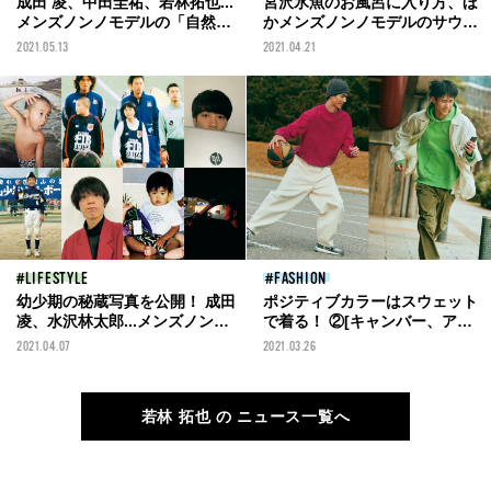
成田 凌、中田圭祐、若林拓也...
宮沢氷魚のお風呂に入り方、ほ
メンズノンノモデルの「自然の
かメンズノンノモデルのサウナ
思い出」①
＆お風呂へのこだわり②
2021.05.13
2021.04.21
LIFESTYLE
FASHION
幼少期の秘蔵写真を公開！ 成田
ポジティブカラーはスウェット
凌、水沢林太郎...メンズノンノ
で着る！ ②[キャンバー、アン
モデルの子供の頃の夢は③
ユーズドetc...]
2021.04.07
2021.03.26
若林 拓也 の ニュース一覧へ