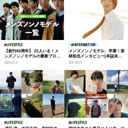
LIFESTYLE
INFORMATION
【創刊40周年】 22人いる！メ
メンズノンノモデル、卒業！若
ンズノンノモデルの最新プロフ
林拓也インタビュー[本誌未掲
ィール＆登場記事を一覧でチェ
載ショットも公開！]
2026.03.12
2021.05.27
ック。
LIFESTYLE
LIFESTYLE