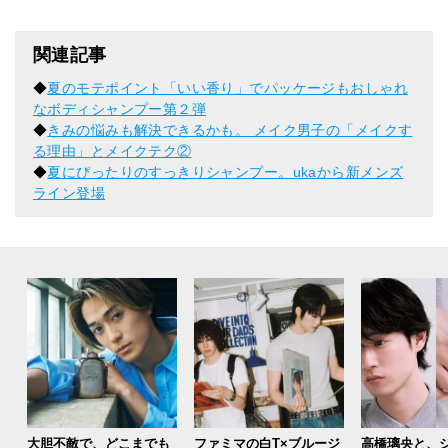
関連記事
◆
夏のモテポイント「いい香り」でパッケージもおしゃれ
なボディシャンプー第２弾
◆
きみの悩みも解決できるかも。 メイク男子の「メイクす
る理由」とメイクテク②
◆
夏にぴったりのすっきりシャンプー。ukaから新メンズ
ライン登場
大胆不敵で、どこまでも
ファミマの白T×ブルージ
高橋璃央と、