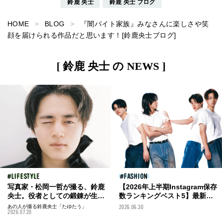
鈴鹿 央士
鈴鹿 央士 ブログ
HOME
BLOG
『闇バイト家族』みなさんに楽しさや笑
顔を届けられる作品だと思います！[鈴鹿央士ブログ]
[ 鈴鹿 央士 の NEWS ]
LIFESTYLE
FASHION
写真家・松岡一哲が撮る、鈴鹿
【2026年上半期Instagram保存
央士。役者としての鍛錬が生み
数ランキングベスト5】最新フ
出す、何げない一瞬の美しさを
ァッション&ビューティ、メン
あの人が撮る鈴鹿央士「たゆたう」
2026.06.30
2026.07.20
本誌未公開カットとともに。
ズノンノモデルOBの注目対談