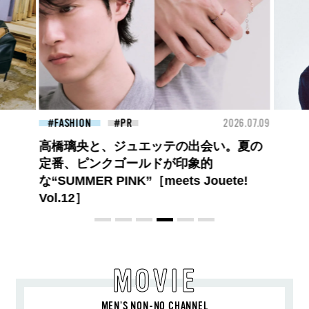
26.07.09
FASHION
2026.07.09
BEA
【PRADA × NI-KI(ENHYPEN)】時をかけ
る、ニューモード
MOVIE
MEN’S NON-NO CHANNEL