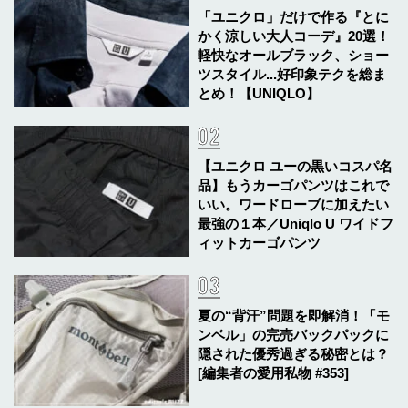
「ユニクロ」だけで作る『とに
かく涼しい大人コーデ』20選！
軽快なオールブラック、ショー
ツスタイル...好印象テクを総ま
とめ！【UNIQLO】
【ユニクロ ユーの黒いコスパ名
品】もうカーゴパンツはこれで
いい。ワードローブに加えたい
最強の１本／Uniqlo U ワイドフ
ィットカーゴパンツ
夏の“背汗”問題を即解消！「モ
ンベル」の完売バックパックに
隠された優秀過ぎる秘密とは？
[編集者の愛用私物 #353]