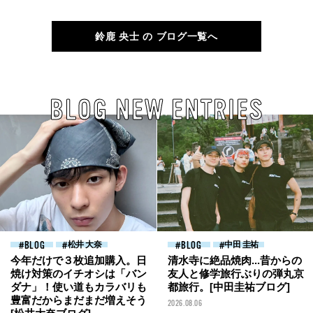
ティ炭酸 NOPE」CM。みなさ
んの目に触れる機会がたくさん
[鈴鹿央士ブログ]
鈴鹿 央士 の ブログ一覧へ
BLOG NEW ENTRIES
BLOG
松井 大奈
BLOG
中田 圭祐
今年だけで３枚追加購入。日
清水寺に絶品焼肉...昔からの
焼け対策のイチオシは「バン
友人と修学旅行ぶりの弾丸京
ダナ」！使い道もカラバリも
都旅行。[中田圭祐ブログ]
豊富だからまだまだ増えそう
2026.08.06