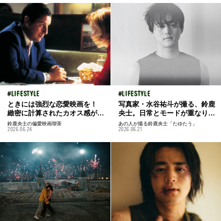
まで。保存数を獲得した投稿を
一挙紹介！
LIFESTYLE
LIFESTYLE
ときには強烈な恋愛映画を！
写真家・水谷祐斗が撮る、鈴鹿
緻密に計算されたカオス感がヤ
央士。日常とモードが重なり合
バい『パンチドランク・ラブ』
う多重露光のミラクルを鈴鹿を
鈴鹿央士の偏愛映画喫茶
あの人が撮る鈴鹿央士「たゆたう」
2026.06.24
2026.06.21
／鈴鹿央士の偏愛映画喫茶
本誌未公開カットとともに
vol.52