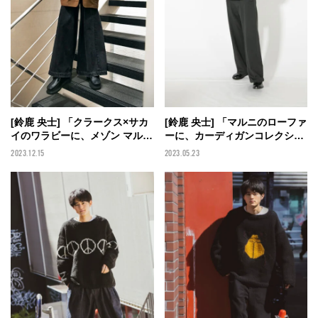
[鈴鹿 央士] 「クラークス×サカ
[鈴鹿 央士] 「マルニのローファ
イのワラビーに、メゾン マルジ
ーに、カーディガンコレクショ
ェラのワイドデニムを合わせ
ンの中からお気に入りの一着を
2023.12.15
2023.05.23
た。ビッグシルエットがこの冬
合わせました」【メンズノンノ
の気分！」【メンズノンノモデ
モデルの私服スナップ】
ルの私服スナップ】