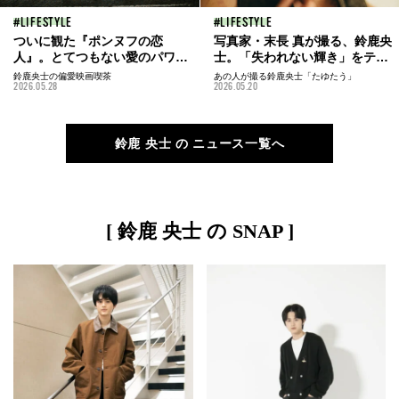
LIFESTYLE
LIFESTYLE
ついに観た『ポンヌフの恋
写真家・末長 真が撮る、鈴鹿央
人』。とてつもない愛のパワ
士。「失われない輝き」をテー
ー、あふれだす喜び、そして...
マに魅せる、ドラマチックな瞬
鈴鹿央士の偏愛映画喫茶
あの人が撮る鈴鹿央士「たゆたう」
2026.05.28
2026.05.20
／鈴鹿央士の偏愛映画喫茶
間を本誌未公開カットととも
vol.51
に。
鈴鹿 央士 の ニュース一覧へ
[ 鈴鹿 央士 の SNAP ]