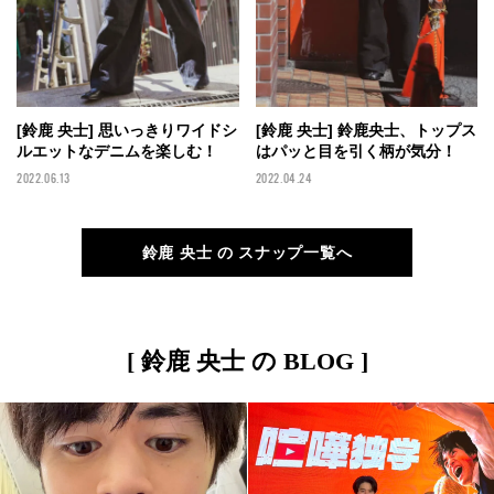
[鈴鹿 央士] 思いっきりワイドシ
[鈴鹿 央士] 鈴鹿央士、トップス
ルエットなデニムを楽しむ！
はパッと目を引く柄が気分！
2022.06.13
2022.04.24
鈴鹿 央士 の スナップ一覧へ
[ 鈴鹿 央士 の BLOG ]