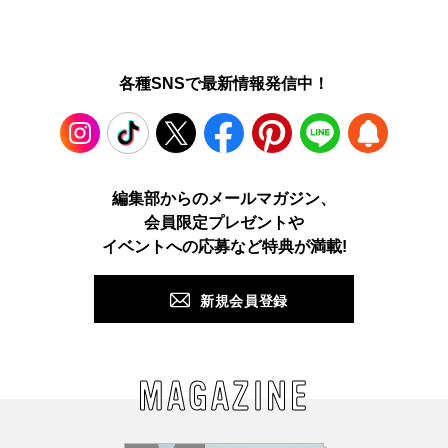
各種SNSで最新情報発信中！
Instagram
TikTok
X
Facebook
Pinterest
LINE
WEB
編集部からのメールマガジン、
会員限定プレゼントや
PUSH
イベントへの応募など特典が満載!
新規会員登録
MAGAZINE