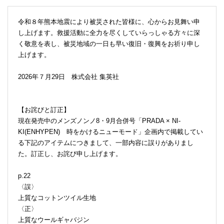
令和８年熊本地震により被災された皆様に、心からお見舞い申
し上げます。救援活動に全力を尽くしていらっしゃる方々に深
く敬意を表し、被災地域の一日も早い復旧・復興をお祈り申し
上げます。
2026年７月29日 株式会社 集英社
【お詫びと訂正】
現在発売中のメンズノンノ8・9月合併号「PRADA × NI-
KI(ENHYPEN) 時をかけるニューモード」企画内で掲載してい
る下記のアイテムにつきまして、一部内容に誤りがありまし
た。訂正し、お詫び申し上げます。
p.22
〈誤〉
上質なコットンツイル生地
〈正〉
上質なウールギャバジン