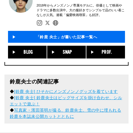
2018年からメンズノンノ専属モデルに。俳優として映画や
ドラマに多数出演中。大の服好きでシンプルで品のいい着こ
なしが人気。連載「偏愛映画喫茶」も好評。
「鈴鹿 央士」が書いた記事一覧へ
BLOG
SNAP
PROF.
鈴鹿央士の関連記事
◆
[鈴鹿 央士] ひそかにメンズノンノグッズを着ています
◆
[鈴鹿 央士] 鈴鹿央士はビッグサイズを掛け合わせ、シル
エットで遊ぶ！
◆
写真家・濱田英明が撮る、鈴鹿央士。雪の中に埋もれる
鈴鹿を本誌未公開カットとともに