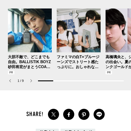
大胆不敵で、どこまでも
ファミマの白T×ブルージ
高橋璃央と、
自由。BALLISTIK BOYZ
ーンズでストリート感た
の出会い。夏
砂田将宏がまとうCOACH
っぷりに。おしゃれな人
ンクゴールド
の新作フレグランス「コ
が集う「ソウル」のショ
SUMMER PIN
ーチ ピュア プラチナム
ップ、コミュニティスナ
Jouete! Vol.1
1
/
9
パルファム」
ップ！