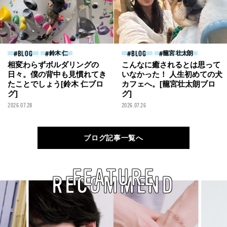
BLOG
鈴木 仁
BLOG
籠宮 壮太朗
相変わらずボルダリングの
こんなに癒されるとは思って
日々。僕の背中も見慣れてき
いなかった！ 人生初めての犬
たことでしょう[鈴木 仁ブロ
カフェへ。[籠宮壮太朗ブロ
グ]
グ]
2026.07.28
2026.07.26
ブログ記事一覧へ
FEATURE
RECOMMEND