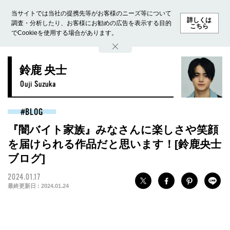
当サイトでは当社の提携先等がお客様のニーズ等について
詳しくは
調査・分析したり、お客様にお勧めの広告を表示する目的
こちら
でCookieを使用する場合があります。
ホーム
モデル募集
ランキング
ファッション
ビューテ
鈴鹿 央士
Ouji Suzuka
BLOG
『闇バイト家族』みなさんに楽しさや笑顔
を届けられる作品だと思います！[鈴鹿央士
ブログ]
2024.01.17
最終更新日 :
2024.01.24