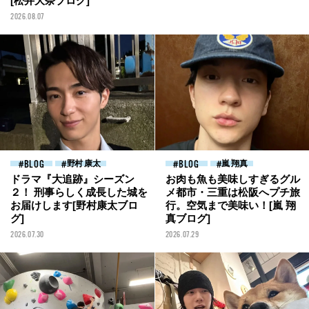
[松井大奈ブログ]
2026.08.07
BLOG
野村 康太
BLOG
嵐 翔真
ドラマ『大追跡』シーズン
お肉も魚も美味しすぎるグル
２！ 刑事らしく成長した城を
メ都市・三重は松阪へプチ旅
お届けします[野村康太ブロ
行。空気まで美味い！[嵐 翔
グ]
真ブログ]
2026.07.30
2026.07.29