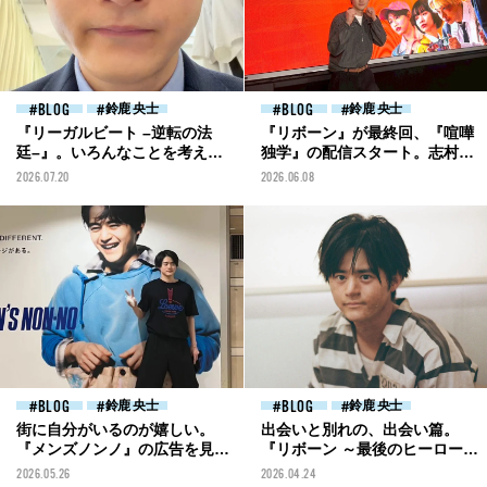
BLOG
鈴鹿 央士
BLOG
鈴鹿 央士
『リーガルビート –逆転の法
『リボーン』が最終回、『喧嘩
廷–』。いろんなことを考えな
独学』の配信スタート。志村の
がら吃音の弁護士を演じます
成長を楽しんでください！[鈴
2026.07.20
2026.06.08
[鈴鹿央士ブログ]
鹿央士ブログ]
BLOG
鈴鹿 央士
BLOG
鈴鹿 央士
街に自分がいるのが嬉しい。
出会いと別れの、出会い篇。
『メンズノンノ』の広告を見に
『リボーン ～最後のヒーロー』
表参道へ[鈴鹿央士ブログ]
『藁にもすがる獣たち』「ギル
2026.05.26
2026.04.24