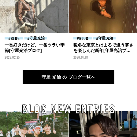
BLOG
守屋 光治
BLOG
守屋 光治
一番好きだけど、一番ツラい季
暖冬な東京とはまるで違う寒さ
節[守屋光治ブログ]
を楽しんだ新年[守屋光治ブロ
グ]
2026.02.25
2026.01.18
守屋 光治 の ブログ一覧へ
BLOG NEW ENTRIES