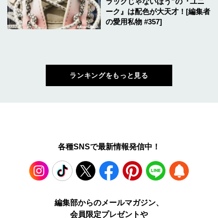
ラックじゃないほう”の『ユニ
ーク』は配色が大天才！[編集者
の愛用私物 #357]
ランキングをもっと見る
各種SNSで最新情報発信中！
Instagram
TikTok
X
Facebook
Pinterest
LINE
WEB
編集部からのメールマガジン、
会員限定プレゼントや