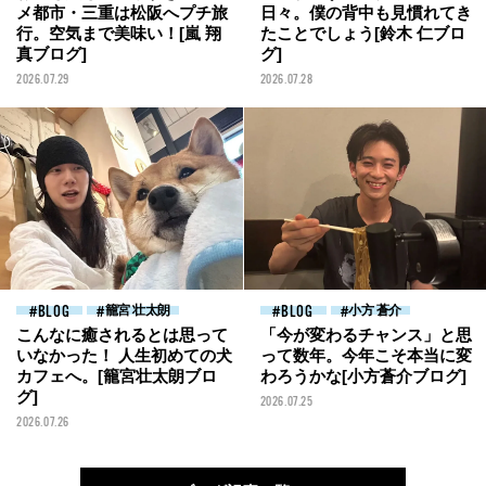
メ都市・三重は松阪へプチ旅
日々。僕の背中も見慣れてき
行。空気まで美味い！[嵐 翔
たことでしょう[鈴木 仁ブロ
真ブログ]
グ]
2026.07.29
2026.07.28
BLOG
籠宮 壮太朗
BLOG
小方 蒼介
こんなに癒されるとは思って
「今が変わるチャンス」と思
いなかった！ 人生初めての犬
って数年。今年こそ本当に変
カフェへ。[籠宮壮太朗ブロ
わろうかな[小方蒼介ブログ]
グ]
2026.07.25
2026.07.26