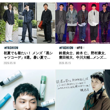
FASHION
FASHION
初夏でも着たい！ メンズ「黒シ
鈴鹿央士、鈴木 仁、野村康太、
ャツコーデ」8選。暑い夏でも
豊田裕大、中川大輔...メンズノ
余裕がある合わせ方のコツは？
ンノモデルが「ビームス」の新
2026.05.18
2026.05.15
モデル＆おしゃれ男子の正解着
作をランウェイで披露！
こなしまとめ。
［Rakuten GirlsAward 2026
SPRING/SUMMERレポート］