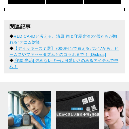
関連記事
◆
RED CARDと考える、清原 翔＆守屋光治の“僕たちが惚
れる”デニム対談！
◆
【ディッキーズ７選】7000円台で買えるパンツから、ビ
ームスやファセッタズムとのコラボまで！ [Dickies]
◆
[守屋 光治] 強めなレザーは可愛いさのあるアイテムで中
和！