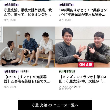
BEAUTY
BEAUTY
守屋光治、最後の課外授業。飲
14年間ありがとう！ “美容セン
んで、塗って、ビタミンCを体
パイ”守屋光治が愛用私物を大
に“かちこむ”...14年培ってきた
公開！ 大切なのは、基本のスキ
2026.05.10
2026.05.09
スキンケア哲学＆本命アイテ
ンケア
ム、教えます
BEAUTY
LIFESTYLE
【ReFa（リファ）の光美容
【メンズノンノラジオ】第113
器】ムダ毛も美肌も1台でスピ
回：守屋光治×中川大輔が『メ
ーディ！ ショーツの季節にモ
ンズノンノ』を語る！ 清原翔
2026.04.24
メンズノンノラジオ
2026.03.27
デル３人が選んだのは、進化し
が登場した1・2月合併号企画の
た「リファエピダブル クール」
裏話も
守屋 光治 の ニュース一覧へ