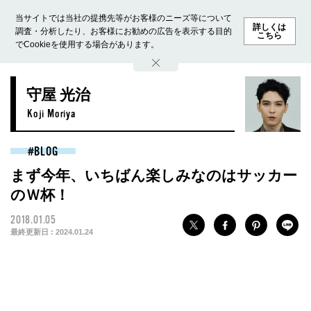
当サイトでは当社の提携先等がお客様のニーズ等について
詳しくは
調査・分析したり、お客様にお勧めの広告を表示する目的
こちら
でCookieを使用する場合があります。
ホーム
モデル募集
ランキング
ファッション
ビューテ
守屋 光治
Koji Moriya
BLOG
まず今年、いちばん楽しみなのはサッカー
のＷ杯！
2018.01.05
最終更新日 :
2024.01.24