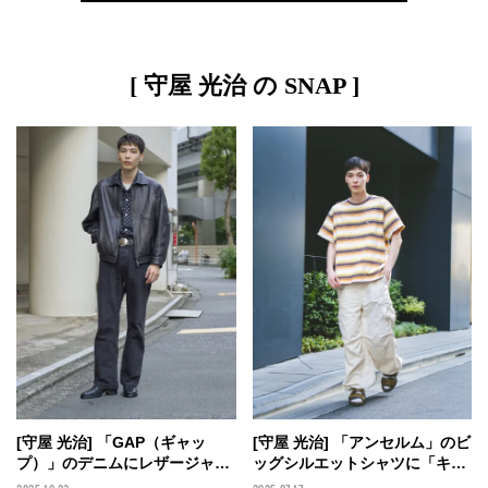
[ 守屋 光治 の SNAP ]
[守屋 光治] 「GAP（ギャッ
[守屋 光治] 「アンセルム」のビ
プ）」のデニムにレザージャケ
ッグシルエットシャツに「キャ
ット。定番オールブラックに流
バン」のサンダルでポップな抜