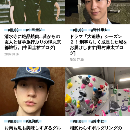
BLOG
中田 圭祐
BLOG
野村 康太
清水寺に絶品焼肉...昔からの
ドラマ『大追跡』シーズン
友人と修学旅行ぶりの弾丸京
２！ 刑事らしく成長した城を
都旅行。[中田圭祐ブログ]
お届けします[野村康太ブロ
グ]
2026.08.06
2026.07.30
BLOG
嵐 翔真
BLOG
鈴木 仁
お肉も魚も美味しすぎるグル
相変わらずボルダリングの