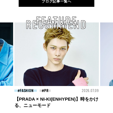
ブログ記事一覧へ
FEATURE
RECOMMEND
26.07.09
BEAUTY
2026.07.09
FAS
夏のパーマ、さらにあか抜け。N.（エヌ
ドット）のスタイリングアイテムで作る
旬ヘアのテクニックを、人気３サロンに