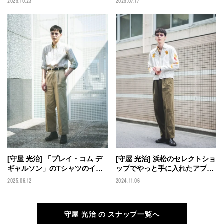
2025.10.23
2025.07.17
行りのドット柄で遊び心を【メ
け感を演出！【メンズノンノモ
ンズノンノモデルの私服スナッ
デルの私服スナップ】
プ】
[守屋 光治] 「プレイ・コム デ
[守屋 光治] 浜松のセレクトショ
ギャルソン」のTシャツのイエ
ップでやっと手に入れたアプレ
ローを差し色に！ 愛用ブーツ
ッセの即完チノパンが派手柄ス
2025.06.12
2024.11.06
に古着のシャツを合わせてカジ
カジャンをシックに 【メンズノ
ュアルに【メンズノンノモデル
ンノモデルの私服スナップ】
の私服スナップ】
守屋 光治 の スナップ一覧へ