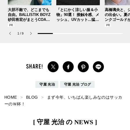
大胆不敵で、どこまでも
「とにかく涼しい服＆小
高橋璃央と、
自由。BALLISTIK BOYZ
物」90選！ 接触冷感、メ
の出会い。夏
砂田将宏がまとうCOACH
ッシュ、UVカット...猛暑
ンクゴールド
の新作フレグランス「コ
を快適に乗り切る“おしゃ
SUMMER PIN
ーチ ピュア プラチナム
れアイテム”をレビューと
Jouete! Vol.1
1
/
9
パルファム」
共に総まとめ。
守屋 光治
守屋 光治 ブログ
HOME
BLOG
まず今年、いちばん楽しみなのはサッカ
ーのＷ杯！
[ 守屋 光治 の NEWS ]