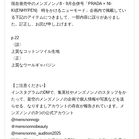
現在発売中のメンズノンノ8・9月合併号「PRADA × NI-
KI(ENHYPEN) 時をかけるニューモード」企画内で掲載してい
る下記のアイテムにつきまして、一部内容に誤りがありまし
た。訂正し、お詫び申し上げます。
p.22
〈誤〉
上質なコットンツイル生地
〈正〉
上質なウールギャバジン
【ご注意ください】
インスタグラムのDMで、集英社やメンズノンノのスタッフをか
たって、架空のメンズノンノの企画で個人情報や写真などを送
らせる、なりすましアカウントの存在が報告されています。メ
ンズノンノの3つの公式アカウント
@mensnonnojp
＠mensnonnobeauty
@mensnonno_audition2025