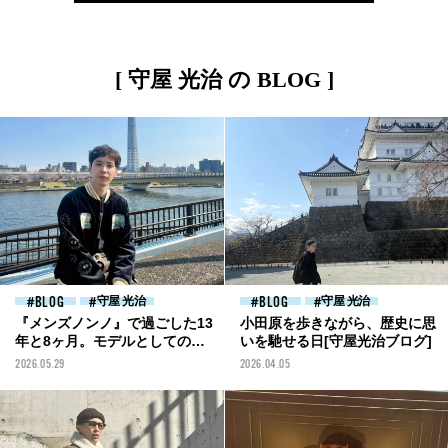
[ 守屋 光治 の BLOG ]
BLOG
守屋 光治
BLOG
守屋 光治
『メンズノンノ』で過ごした13
小田原を歩きながら、歴史に思
年と8ヶ月。モデルとしての仕
いを馳せる日[守屋光治ブログ]
事の始まり[守屋光治ブログ]
2026.05.29
2026.04.05