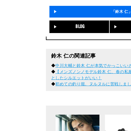
「鈴木 仁
BLOG
鈴木 仁の関連記事
◆
中川大輔と鈴木 仁が本気でかっこいい
◆
【メンズノンノモデル鈴木 仁、春の私服
としたシルエットがいい！
◆
初めての釣り堀。ヌルヌルに苦戦しま