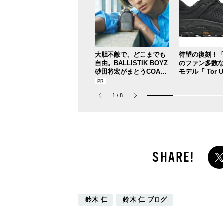
大胆不敵で、どこまでも
待望の復刻！「
自由。BALLISTIK BOYZ
のファン多数
砂田将宏がまとうCOACH
モデル「 Tor Ul
の新作フレグランス「コ
トー ウルトラ
ーチ ピュア プラチナム
が３シーズン
1
/
8
パルファム」
ース！
鈴木 仁
鈴木 仁 ブログ