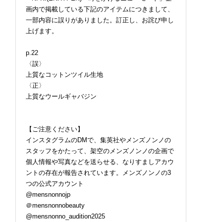
画内で掲載している下記のアイテムにつきまして、
一部内容に誤りがありました。訂正し、お詫び申し
上げます。
p.22
〈誤〉
上質なコットンツイル生地
〈正〉
上質なウールギャバジン
【ご注意ください】
インスタグラムのDMで、集英社やメンズノンノの
スタッフをかたって、架空のメンズノンノの企画で
個人情報や写真などを送らせる、なりすましアカウ
ントの存在が報告されています。メンズノンノの3
つの公式アカウント
@mensnonnojp
＠mensnonnobeauty
@mensnonno_audition2025