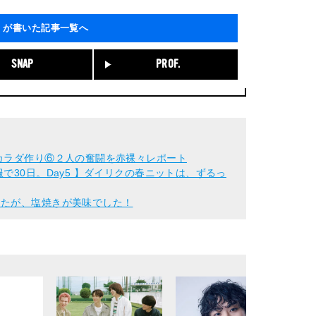
」が書いた記事一覧へ
SNAP
PROF.
カラダ作り⑥２人の奮闘を赤裸々レポート
で30日。Day5 】ダイリクの春ニットは、ずるっ
したが、塩焼きが美味でした！