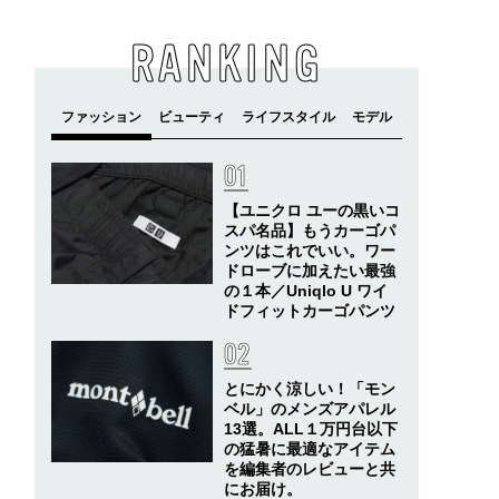
RANKING
【ユニクロ ユーの黒いコ
スパ名品】もうカーゴパ
ンツはこれでいい。ワー
ドローブに加えたい最強
の１本／Uniqlo U ワイ
ドフィットカーゴパンツ
とにかく涼しい！「モン
ベル」のメンズアパレル
13選。ALL１万円台以下
の猛暑に最適なアイテム
を編集者のレビューと共
にお届け。