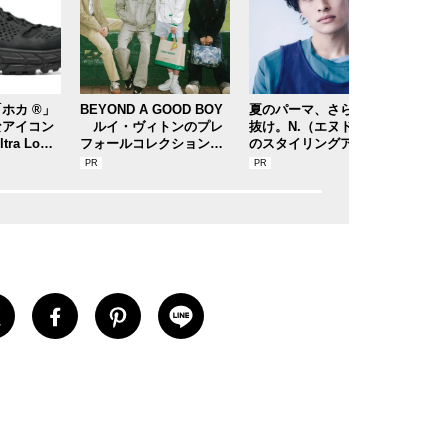
ホカ ®」
BEYOND A GOOD BOY
夏のパーマ、さらにあか
20
なアイコン
ルイ・ヴィトンのプレ
抜け。N.（エヌドット）
」の
tra Lo（
フォールコレクションが
のスタイリングアイテム
レク
 ロー）」
描くプレッピースタイル
で作る旬ヘアのテクニッ
OK
ぶりにリリ
クを、人気３サロンに教
は争
わった！