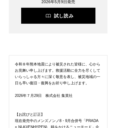
2026年5月9日発売
試し読み
05年の「N.ハリウッド
ロエベの新しい世界へよ
３位ウーフォス、２位
ムードが買える!? セ
うこそ。大胆なコントラ
ーン、１位は？ 最強「
トショップ「THE T
ストとレイヤードの先に
サンダル」全20足を試
YO」 の別注アイテム
。装う喜び、明るいスピ
した服好きモデルのマ
奪戦必至！
リット
ベストを本音レビュー
お届け！
令和８年熊本地震により被災された皆様に、心から
お見舞い申し上げます。救援活動に全力を尽くして
いらっしゃる方々に深く敬意を表し、被災地域の一
日も早い復旧・復興をお祈り申し上げます。
2026年７月29日 株式会社 集英社
【お詫びと訂正】
現在発売中のメンズノンノ8・9月合併号「PRADA
× NI-KI(ENHYPEN) 時をかけるニューモード」企