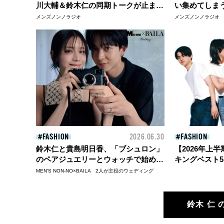
川大輔＆鈴木仁の同期トークが止まら
い集めてしま
ない！ 空想シェアハウスにドラマ&
トペまで⁉ 
メンズノンノラジオ
メンズノンノラジオ
撮影現場の裏話も
ナーの質問に
FASHION
2026.06.30
FASHION
鈴木仁と貴島明日香、「ブシュロン」
【2026年上半期
のペアジュエリーとウォッチで始める
キングベスト
ウェディングストーリー【MEN’S
ビューティ、
MEN'S NON-NO×BAILA 2人が主役のウェディング
NON-NO×BAILA 2人が主役のウェデ
の注目対談ま
ィング vol.4】
稿を一挙紹介
鈴木 仁 