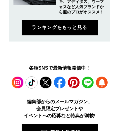
キ、アディダス、ウーフ
ォスなど人気ブランドか
ら服のプロがオススメ！
ランキングをもっと見る
各種SNSで最新情報発信中！
Instagram
TikTok
X
Facebook
Pinterest
LINE
WEB
編集部からのメールマガジン、
会員限定プレゼントや
PUSH
イベントへの応募など特典が満載!