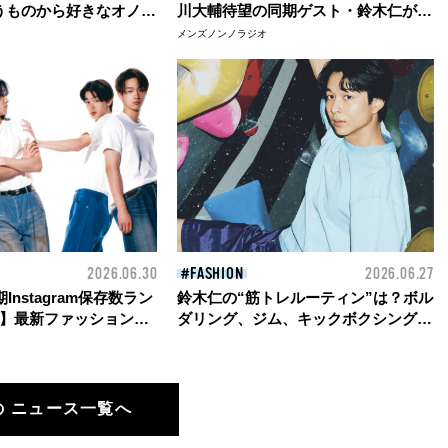
うものから好きなオノマ
川大輔待望の同期ゲスト・鈴木仁が３
中川大輔＆鈴木仁がリス
年ぶりに登場！
メンズノンノラジオ
回答！
2026.06.30
FASHION
2026.06.27
Instagram保存数ラン
鈴木仁の“筋トレルーティン”は？ボル
5】最新ファッション&
ダリング、ジム、キックボクシング...
メンズノンノモデルOB
「とにかく体を動かすことが好き！」
で。保存数を獲得した投
［ワークアウトと、Tシャツと］
！
の ニュース一覧へ