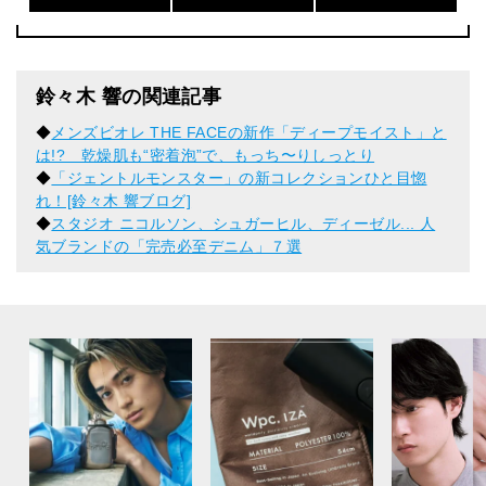
鈴々木 響の関連記事
◆
メンズビオレ THE FACEの新作「ディープモイスト」と
は!? 乾燥肌も“密着泡”で、もっち〜りしっとり
◆
「ジェントルモンスター」の新コレクションひと目惚
れ！[鈴々木 響ブログ]
◆
スタジオ ニコルソン、シュガーヒル、ディーゼル... 人
気ブランドの「完売必至デニム」７選