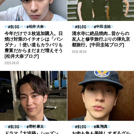
BLOG
松井 大奈
BLOG
中田 圭祐
今年だけで３枚追加購入。日
清水寺に絶品焼肉...昔からの
焼け対策のイチオシは「バン
友人と修学旅行ぶりの弾丸京
ダナ」！使い道もカラバリも
都旅行。[中田圭祐ブログ]
豊富だからまだまだ増えそう
2026.08.06
[松井大奈ブログ]
2026.08.07
BLOG
野村 康太
BLOG
嵐 翔真
ドラマ『大追跡』シーズン
お肉も魚も美味しすぎるグル