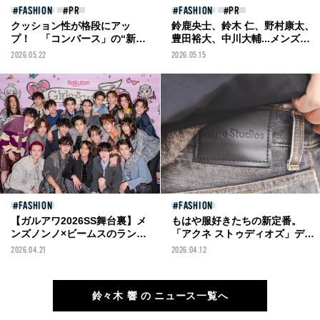
FASHION
FASHION
クッション性が格段にアッ
鈴鹿央士、鈴木 仁、野村康太、
プ！ 「コンバース」の“新生
豊田裕大、中川大輔...メンズノ
オールスター”と服好き３人の
ンノモデルが「ビームス」の新
2026.05.22
2026.05.15
正解スニーカースナップ
作をランウェイで披露！
［Rakuten GirlsAward 2026
SPRING/SUMMERレポート］
FASHION
FASHION
【ガルアワ2026SS舞台裏】メ
もはや服好きたちの新定番。
ンズノンノ×ビームスのランウ
「アクネ ストゥディオズ」デニ
ェイバックステージを大公開！
ム＆パンツの正解着こなし8
2026.04.21
2026.04.12
選！モデル＆おしゃれメンズは
どう穿いている？
鈴々木 響 の ニュース一覧へ