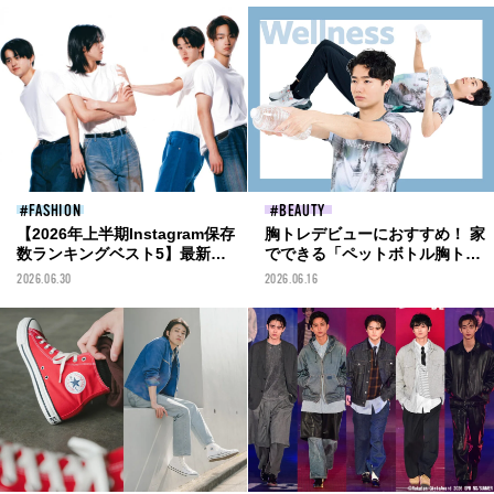
FASHION
BEAUTY
【2026年上半期Instagram保存
胸トレデビューにおすすめ！ 家
数ランキングベスト5】最新フ
でできる「ペットボトル胸ト
ァッション&ビューティ、メン
レ」5選[Wellness– 今月のウェ
2026.06.30
2026.06.16
ズノンノモデルOBの注目対談
ルネス]
まで。保存数を獲得した投稿を
一挙紹介！