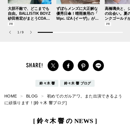
大胆不敵で、どこまでも
ずぼらメンズに大正解な
高橋璃央と、
自由。BALLISTIK BOYZ
優秀日傘！晴雨兼用の「
の出会い。夏
砂田将宏がまとうCOACH
Wpc. IZA (イーザ)」があ
ンクゴールド
の新作フレグランス「コ
れば猛暑の日差しもゲリ
SUMMER PIN
ーチ ピュア プラチナム
ラ豪雨も無問題！[編集者
Jouete! Vol.1
1
/
9
パルファム」
の愛用私物 #360]
鈴々木 響
鈴々木 響 ブログ
HOME
BLOG
初めてのガルアワ。また出演できるよう
に頑張ります！[鈴々木 響ブログ]
[ 鈴々木 響 の NEWS ]