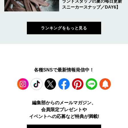
ランドスタッフの夏の毎日更新
スニーカースナップ／DAY6】
ランキングをもっと見る
各種SNSで最新情報発信中！
Instagram
TikTok
X
Facebook
Pinterest
LINE
WEB
編集部からのメールマガジン、
会員限定プレゼントや
PUSH
イベントへの応募など特典が満載!