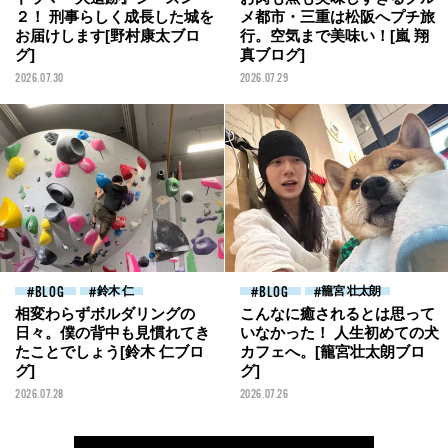
２！ 刑事らしく成長した城を
メ都市・三重は松阪へプチ旅
お届けします[野村康太ブロ
行。空気まで美味い！[嵐 翔
グ]
真ブログ]
2026.07.30
2026.07.29
BLOG
鈴木 仁
BLOG
籠宮 壮太朗
相変わらずボルダリングの
こんなに癒されるとは思って
日々。僕の背中も見慣れてき
いなかった！ 人生初めての犬
たことでしょう[鈴木 仁ブロ
カフェへ。[籠宮壮太朗ブロ
グ]
グ]
2026.07.28
2026.07.26