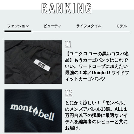
RANKING
【ユニクロ ユーの黒いコスパ名
品】もうカーゴパンツはこれで
いい。ワードローブに加えたい
最強の１本／Uniqlo U ワイドフ
ィットカーゴパンツ
とにかく涼しい！「モンベル」
のメンズアパレル13選。ALL１
万円台以下の猛暑に最適なアイ
テムを編集者のレビューと共に
お届け。