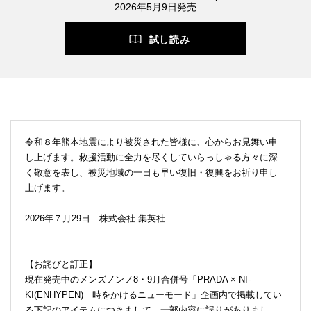
2026年5月9日発売
試し読み
令和８年熊本地震により被災された皆様に、心からお見舞い申
し上げます。救援活動に全力を尽くしていらっしゃる方々に深
く敬意を表し、被災地域の一日も早い復旧・復興をお祈り申し
上げます。
2026年７月29日 株式会社 集英社
【お詫びと訂正】
現在発売中のメンズノンノ8・9月合併号「PRADA × NI-
KI(ENHYPEN) 時をかけるニューモード」企画内で掲載してい
る下記のアイテムにつきまして、一部内容に誤りがありまし