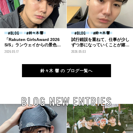
BLOG
鈴々木 響
BLOG
鈴々木 響
「Rakuten GirlsAward 2026
試行錯誤を重ねて、仕事が少し
S/S」ランウェイからの景色
ずつ形になっていくことが嬉し
[鈴々木 響ブログ]
い[鈴々木 響ブログ]
2026.05.17
2026.05.03
鈴々木 響 の ブログ一覧へ
BLOG NEW ENTRIES