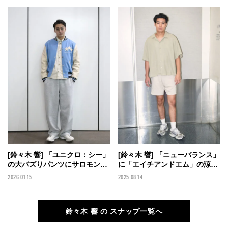
手！【メンズノンノモデルの私
ラックスで大人に【メンズノン
服スナップ】
ノモデルの私服スナップ】
[鈴々木 響] 「ユニクロ：シー」
[鈴々木 響] 「ニューバランス」
の大バズりパンツにサロモンの
に「エイチアンドエム」の涼シ
白スニーカーで品よくスポーツ
ャツを合わせた"黒じゃない”夏
2026.01.15
2025.08.14
ミックス！【メンズノンノモデ
のスニーカースタイル！【メン
ルの私服スナップ】
ズノンノモデルの私服スナッ
プ】
鈴々木 響 の スナップ一覧へ