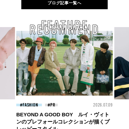
ブログ記事一覧へ
FEATURE
RECOMMEND
26.07.09
FASHION
2026.07.09
BEA
ロエベの新しい世界へようこそ。大胆な
コントラストとレイヤードの先に。装う