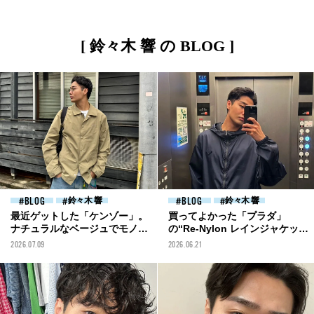
[ 鈴々木 響 の BLOG ]
BLOG
鈴々木 響
BLOG
鈴々木 響
最近ゲットした「ケンゾー」。
買ってよかった「プラダ」
ナチュラルなベージュでモノト
の“Re-Nylon レインジャケッ
ーンコーデからも卒業！[鈴々
ト”！[鈴々木 響ブログ]
2026.07.09
2026.06.21
木 響ブログ]