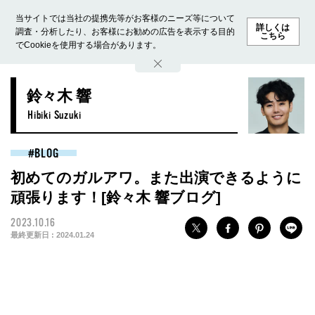
当サイトでは当社の提携先等がお客様のニーズ等について
詳しくは
調査・分析したり、お客様にお勧めの広告を表示する目的
こちら
でCookieを使用する場合があります。
ホーム
モデル募集
ランキング
ファッション
ビューテ
鈴々木 響
Hibiki Suzuki
BLOG
初めてのガルアワ。また出演できるように
頑張ります！[鈴々木 響ブログ]
2023.10.16
最終更新日 :
2024.01.24