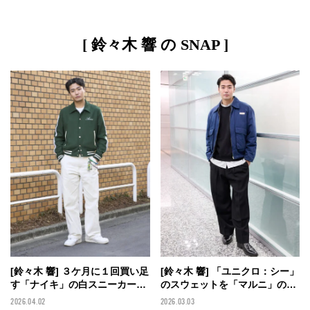
[ 鈴々木 響 の SNAP ]
[鈴々木 響] ３ケ月に１回買い足
[鈴々木 響] 「ユニクロ：シー」
す「ナイキ」の白スニーカーや
のスウェットを「マルニ」のジ
4℃の愛用アクセサリーが決め
ャケットと「アミ パリス」のス
2026.04.02
2026.03.03