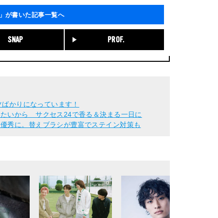
治」が書いた記事一覧へ
SNAP
PROF.
ンツばかりになっています！
たいから サクセス24で香る＆決まる一日に
す優秀に。替えブラシが豊富でステイン対策も