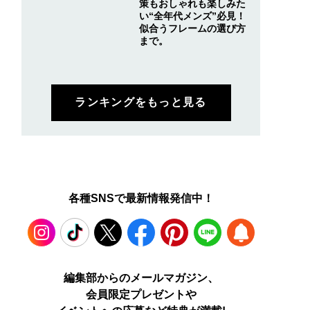
策もおしゃれも楽しみた
い“全年代メンズ”必見！
似合うフレームの選び方
まで。
ランキングをもっと見る
各種SNSで最新情報発信中！
Instagram
TikTok
X
Facebook
Pinterest
LINE
WEB
編集部からのメールマガジン、
会員限定プレゼントや
PUSH