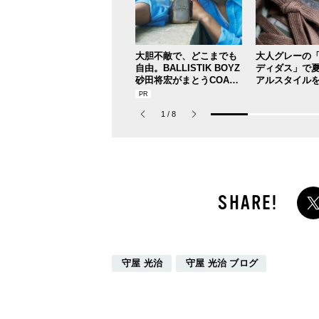
大胆不敵で、どこまでも
大人グレーの
自由。BALLISTIK BOYZ
ディダス」で
砂田将宏がまとうCOACH
アルスタイル
の新作フレグランス「コ
【人気ショッ
ーチ ピュア プラチナム
ドスタッフの
1
/
8
パルファム」
新スニーカー
DAY6】
守屋 光治
守屋 光治 ブログ