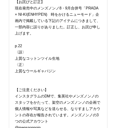
【お詫びと訂正】
現在発売中のメンズノンノ8・9月合併号「PRADA
× NI-KI(ENHYPEN) 時をかけるニューモード」企
画内で掲載している下記のアイテムにつきまして、
一部内容に誤りがありました。訂正し、お詫び申し
上げます。
p.22
〈誤〉
上質なコットンツイル生地
〈正〉
上質なウールギャバジン
【ご注意ください】
インスタグラムのDMで、集英社やメンズノンノの
スタッフをかたって、架空のメンズノンノの企画で
個人情報や写真などを送らせる、なりすましアカウ
ントの存在が報告されています。メンズノンノの3
つの公式アカウント
@mensnonnojp