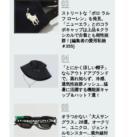
ストリートな「ポロ ラル
フ ローレン」を発見。
「ニューエラ」とのコラ
ボキャップは上品＆クラ
シカルで古着とも相性抜
群！[編集者の愛用私物
＃355]
「とにかく涼しい帽子」
ならアウトドアブランド
で。蒸れ知らず、冷感、
通気性抜群メッシュ...猛
暑に活躍する機能派キャ
ップ＆ハット７選！
オラつかない「大人サン
グラス」28選。オークリ
ー、ユニクロ、ジェント
ルモンスター...紫外線対