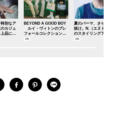
「特別なア
BEYOND A GOOD BOY
夏のパーマ、さらにあか
塗る
夏のカジュ
ルイ・ヴィトンのプレ
抜け。N.（エヌドット）
OL
を上品に！
フォールコレクションが
のスタイリングアイテム
楽し
プ＆ブラン
描くプレッピースタイル
で作る旬ヘアのテクニッ
スメ
夏の毎日更
クを、人気３サロンに教
トリ
スナップ／
わった！
クス
ルベ