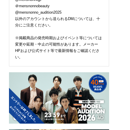
＠mensnonnobeauty
@mensnonno_audition2025
以外のアカウントから送られるDMについては、十
シャーベット!? 「Y
ロエベの新しい世界へよ
シャワーで済ませがち
分にご注意ください。
U」初の冷感コスメが
うこそ。大胆なコントラ
夏こそ試してほしい！ 
すぎた【ひんやりコ
ストとレイヤードの先に
容量が嬉しい「クナイ
レビュー／YOLU「
。装う喜び、明るいスピ
」のクールダウンバス
※掲載商品の発売時期およびイベント等については
ーツ サマー リラッ
リット
ルト【ひんやりコスメ
変更や延期・中止の可能性があります。メーカー
ナイトケアボディソ
ビュー／Kneipp バスソ
HPおよび公式サイト等で最新情報をご確認くださ
」】
ルト スーパーミントの
い。
り】