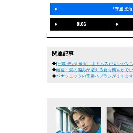
「守屋 光
BLOG
関連記事
◆
[守屋 光治] 最近、ボトムスが太いパ
◆
頭皮・髪の悩みが増える夏も爽やかでい
◆
パナソニックの電動ハブラシがますま