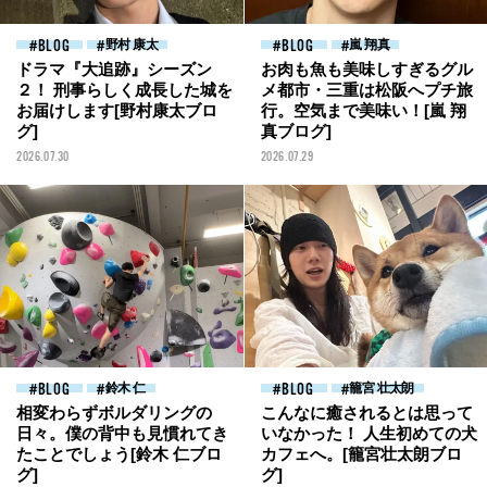
BLOG
野村 康太
BLOG
嵐 翔真
ドラマ『大追跡』シーズン
お肉も魚も美味しすぎるグル
２！ 刑事らしく成長した城を
メ都市・三重は松阪へプチ旅
お届けします[野村康太ブロ
行。空気まで美味い！[嵐 翔
グ]
真ブログ]
2026.07.30
2026.07.29
BLOG
鈴木 仁
BLOG
籠宮 壮太朗
相変わらずボルダリングの
こんなに癒されるとは思って
日々。僕の背中も見慣れてき
いなかった！ 人生初めての犬
たことでしょう[鈴木 仁ブロ
カフェへ。[籠宮壮太朗ブロ
グ]
グ]