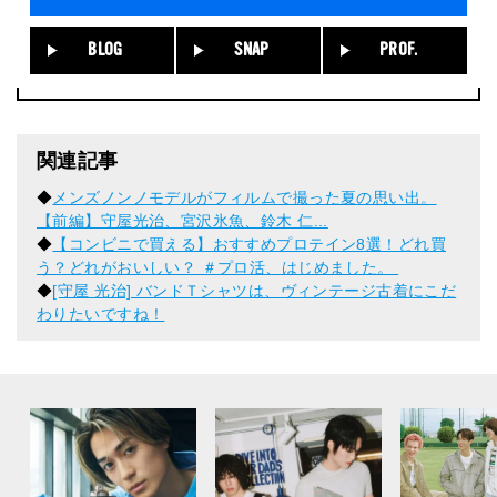
BLOG
SNAP
PROF.
関連記事
◆
メンズノンノモデルがフィルムで撮った夏の思い出。
【前編】守屋光治、宮沢氷魚、鈴木 仁...
◆
【コンビニで買える】おすすめプロテイン8選！どれ買
う？どれがおいしい？ ＃プロ活、はじめました。​ ​
◆
[守屋 光治] バンドＴシャツは、ヴィンテージ古着にこだ
わりたいですね！