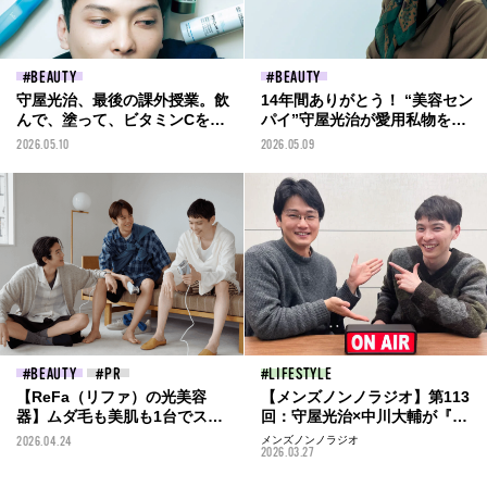
BEAUTY
BEAUTY
守屋光治、最後の課外授業。飲
14年間ありがとう！ “美容セン
んで、塗って、ビタミンCを体
パイ”守屋光治が愛用私物を大
に“かちこむ”...14年培ってきた
公開！ 大切なのは、基本のスキ
2026.05.10
2026.05.09
スキンケア哲学＆本命アイテ
ンケア
ム、教えます
BEAUTY
LIFESTYLE
【ReFa（リファ）の光美容
【メンズノンノラジオ】第113
器】ムダ毛も美肌も1台でスピ
回：守屋光治×中川大輔が『メ
ーディ！ ショーツの季節にモ
ンズノンノ』を語る！ 清原翔
2026.04.24
メンズノンノラジオ
2026.03.27
デル３人が選んだのは、進化し
が登場した1・2月合併号企画の
た「リファエピダブル クール」
裏話も