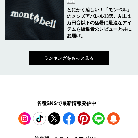
とにかく涼しい！「モンベル」
のメンズアパレル13選。ALL１
万円台以下の猛暑に最適なアイ
テムを編集者のレビューと共に
お届け。
ランキングをもっと見る
各種SNSで最新情報発信中！
Instagram
TikTok
X
Facebook
Pinterest
LINE
WEB