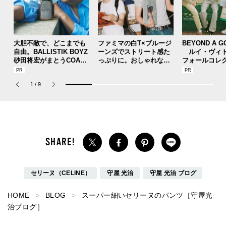
大胆不敵で、どこまでも
ファミマの白T×ブルージ
BEYOND A G
自由。BALLISTIK BOYZ
ーンズでストリート感た
ルイ・ヴィト
砂田将宏がまとうCOACH
っぷりに。おしゃれな人
フォールコレ
の新作フレグランス「コ
が集う「ソウル」のショ
描くプレッピ
ーチ ピュア プラチナム
ップ、コミュニティスナ
1
/
9
パルファム」
ップ！
セリーヌ（CELINE）
守屋 光治
守屋 光治 ブログ
HOME
BLOG
スーパー細いセリーヌのパンツ［守屋光
治ブログ］