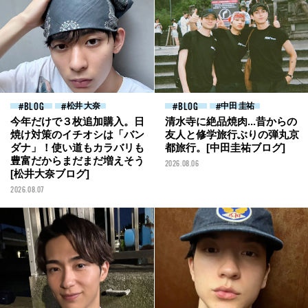
BLOG
松井 大奈
BLOG
中田 圭祐
今年だけで３枚追加購入。日
清水寺に絶品焼肉...昔からの
焼け対策のイチオシは「バン
友人と修学旅行ぶりの弾丸京
ダナ」！使い道もカラバリも
都旅行。[中田圭祐ブログ]
豊富だからまだまだ増えそう
2026.08.06
[松井大奈ブログ]
2026.08.07