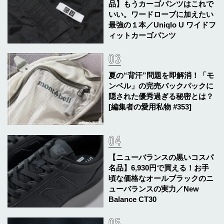
品】もうカーゴパンツはこれで
いい。ワードローブに加えたい
最強の１本／Uniqlo U ワイドフ
ィットカーゴパンツ
夏の“背汗”問題を即解消！「モ
ンベル」の完売バックパックに
隠された優秀過ぎる秘密とは？
[編集者の愛用私物 #353]
【ニューバランスの黒いコスパ
名品】6,930円で買える！お手
頃な価格なオールブラックのニ
ューバランスの実力／New
Balance CT30