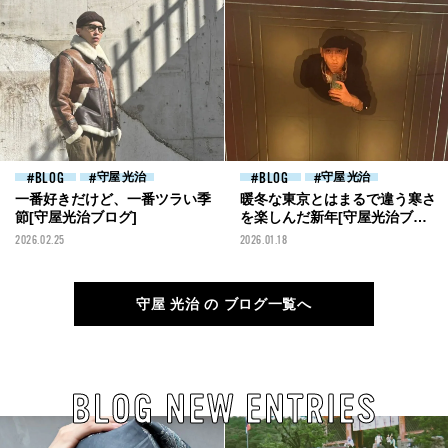
BLOG
守屋 光治
BLOG
守屋 光治
一番好きだけど、一番ツラい季
暖冬な東京とはまるで違う寒さ
節[守屋光治ブログ]
を楽しんだ新年[守屋光治ブロ
グ]
2026.02.25
2026.01.18
守屋 光治 の ブログ一覧へ
BLOG NEW ENTRIES