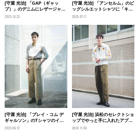
[守屋 光治] 「GAP（ギャッ
[守屋 光治] 「アンセルム」のビ
プ）」のデニムにレザージャケ
ッグシルエットシャツに「キャ
ット。定番オールブラックに流
バン」のサンダルでポップな抜
2025.10.23
2025.07.17
行りのドット柄で遊び心を【メ
け感を演出！【メンズノンノモ
ンズノンノモデルの私服スナッ
デルの私服スナップ】
プ】
[守屋 光治] 「プレイ・コム デ
[守屋 光治] 浜松のセレクトショ
ギャルソン」のTシャツのイエ
ップでやっと手に入れたアプレ
ローを差し色に！ 愛用ブーツ
ッセの即完チノパンが派手柄ス
2025.06.12
2024.11.06
に古着のシャツを合わせてカジ
カジャンをシックに 【メンズノ
ュアルに【メンズノンノモデル
ンノモデルの私服スナップ】