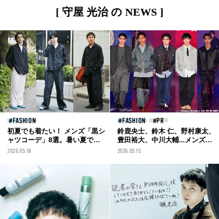
[ 守屋 光治 の NEWS ]
FASHION
FASHION
初夏でも着たい！ メンズ「黒シ
鈴鹿央士、鈴木 仁、野村康太、
ャツコーデ」8選。暑い夏でも
豊田裕大、中川大輔...メンズノ
余裕がある合わせ方のコツは？
ンノモデルが「ビームス」の新
2026.05.18
2026.05.15
モデル＆おしゃれ男子の正解着
作をランウェイで披露！
こなしまとめ。
［Rakuten GirlsAward 2026
SPRING/SUMMERレポート］