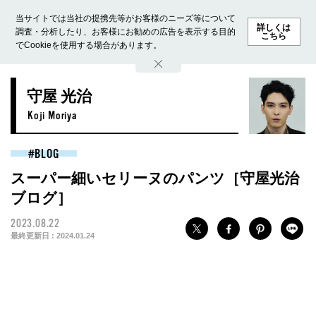
当サイトでは当社の提携先等がお客様のニーズ等について
詳しくは
調査・分析したり、お客様にお勧めの広告を表示する目的
こちら
でCookieを使用する場合があります。
ホーム
モデル募集
ランキング
ファッション
ビューテ
守屋 光治
Koji Moriya
BLOG
スーパー細いセリーヌのパンツ［守屋光治
ブログ］
2023.08.22
最終更新日 :
2024.01.24