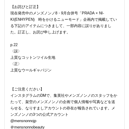
【お詫びと訂正】
現在発売中のメンズノンノ8・9月合併号「PRADA × NI-
KI(ENHYPEN) 時をかけるニューモード」企画内で掲載してい
る下記のアイテムにつきまして、一部内容に誤りがありまし
た。訂正し、お詫び申し上げます。
p.22
〈誤〉
上質なコットンツイル生地
〈正〉
上質なウールギャバジン
【ご注意ください】
インスタグラムのDMで、集英社やメンズノンノのスタッフをか
たって、架空のメンズノンノの企画で個人情報や写真などを送
らせる、なりすましアカウントの存在が報告されています。メ
ンズノンノの3つの公式アカウント
@mensnonnojp
＠mensnonnobeauty