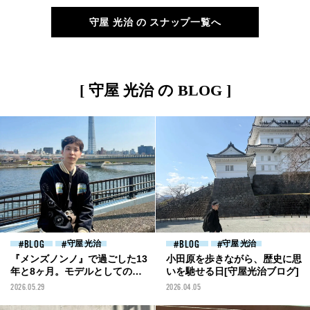
の私服スナップ】
守屋 光治 の スナップ一覧へ
[ 守屋 光治 の BLOG ]
BLOG
守屋 光治
BLOG
守屋 光治
『メンズノンノ』で過ごした13
小田原を歩きながら、歴史に思
年と8ヶ月。モデルとしての仕
いを馳せる日[守屋光治ブログ]
事の始まり[守屋光治ブログ]
2026.05.29
2026.04.05