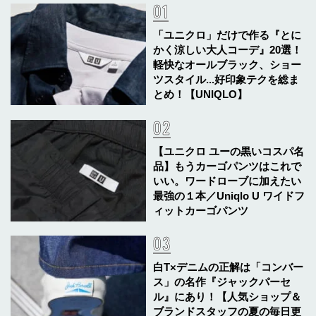
「ユニクロ」だけで作る『とに
かく涼しい大人コーデ』20選！
軽快なオールブラック、ショー
ツスタイル...好印象テクを総ま
とめ！【UNIQLO】
【ユニクロ ユーの黒いコスパ名
品】もうカーゴパンツはこれで
いい。ワードローブに加えたい
最強の１本／Uniqlo U ワイドフ
ィットカーゴパンツ
白T×デニムの正解は「コンバー
ス」の名作『ジャックパーセ
ル』にあり！【人気ショップ＆
ブランドスタッフの夏の毎日更