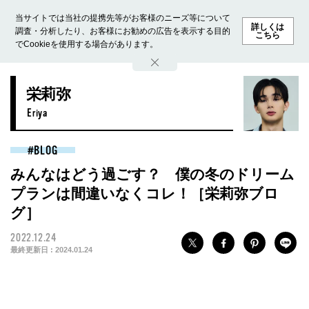
当サイトでは当社の提携先等がお客様のニーズ等について
詳しくは
調査・分析したり、お客様にお勧めの広告を表示する目的
こちら
でCookieを使用する場合があります。
ホーム
モデル募集
ランキング
ファッション
ビューテ
栄莉弥
Eriya
BLOG
みんなはどう過ごす？ 僕の冬のドリーム
プランは間違いなくコレ！［栄莉弥ブロ
グ］
2022.12.24
最終更新日 :
2024.01.24