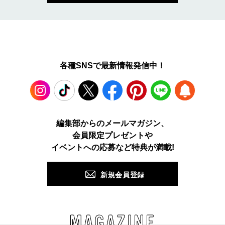
各種SNSで最新情報発信中！
Instagram
TikTok
X
Facebook
Pinterest
LINE
WEB
編集部からのメールマガジン、
会員限定プレゼントや
PUSH
イベントへの応募など特典が満載!
新規会員登録
MAGAZINE