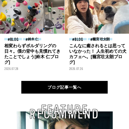
BLOG
鈴木 仁
BLOG
籠宮 壮太朗
相変わらずボルダリングの
こんなに癒されるとは思って
日々。僕の背中も見慣れてき
いなかった！ 人生初めての犬
たことでしょう[鈴木 仁ブロ
カフェへ。[籠宮壮太朗ブロ
グ]
グ]
2026.07.28
2026.07.26
ブログ記事一覧へ
FEATURE
RECOMMEND