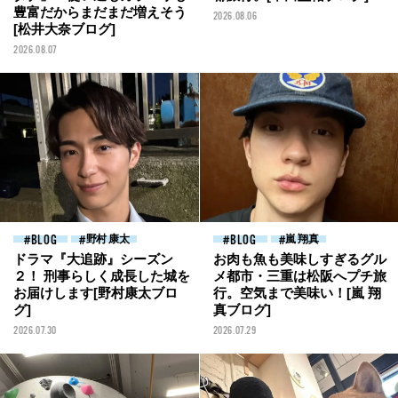
豊富だからまだまだ増えそう
2026.08.06
[松井大奈ブログ]
2026.08.07
BLOG
野村 康太
BLOG
嵐 翔真
ドラマ『大追跡』シーズン
お肉も魚も美味しすぎるグル
２！ 刑事らしく成長した城を
メ都市・三重は松阪へプチ旅
お届けします[野村康太ブロ
行。空気まで美味い！[嵐 翔
グ]
真ブログ]
2026.07.30
2026.07.29