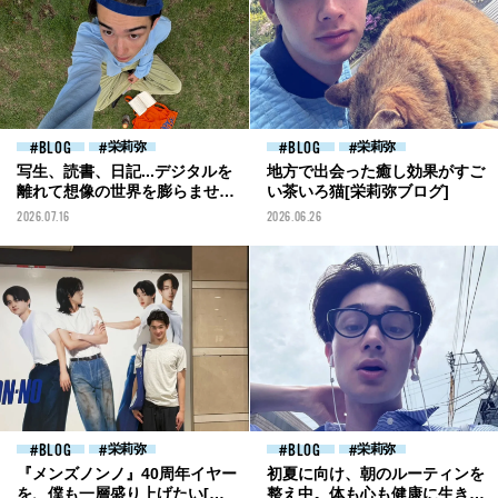
BLOG
栄莉弥
BLOG
栄莉弥
写生、読書、日記...デジタルを
地方で出会った癒し効果がすご
離れて想像の世界を膨らませる
い茶いろ猫[栄莉弥ブログ]
豊かさ[栄莉弥ブログ]
2026.07.16
2026.06.26
BLOG
栄莉弥
BLOG
栄莉弥
『メンズノンノ』40周年イヤー
初夏に向け、朝のルーティンを
を、僕も一層盛り上げたい[栄
整え中。体も心も健康に生きた