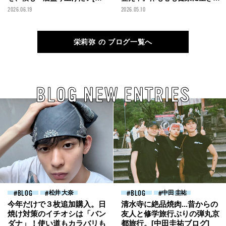
莉弥ブログ]
い[栄莉弥ブログ]
2026.06.19
2026.05.10
栄莉弥 の ブログ一覧へ
BLOG NEW ENTRIES
BLOG
松井 大奈
BLOG
中田 圭祐
今年だけで３枚追加購入。日
清水寺に絶品焼肉...昔からの
焼け対策のイチオシは「バン
友人と修学旅行ぶりの弾丸京
ダナ」！使い道もカラバリも
都旅行。[中田圭祐ブログ]