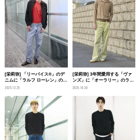
[栄莉弥] 「リーバイス®」のデ
[栄莉弥] 3年間愛用する「ヴァ
ニムに「ラルフ ローレン」の黒
ンズ」に「オーラリー」のライ
ジャケットを合わせてトレンド
トグリーンのパンツがベストマ
2025.12.25
2025.10.30
の赤を差し色に！【メンズノン
ッチ！ 「ザラ」の秋色ニット
ノモデルの私服スナップ】
ポロで優しげな雰囲気に【メン
ズノンノモデルの私服スナッ
プ】