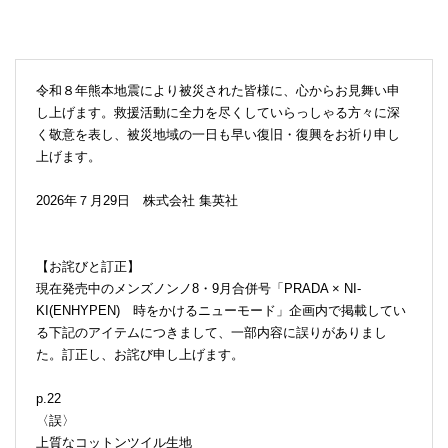
令和８年熊本地震により被災された皆様に、心からお見舞い申
し上げます。救援活動に全力を尽くしていらっしゃる方々に深
く敬意を表し、被災地域の一日も早い復旧・復興をお祈り申し
上げます。
2026年７月29日 株式会社 集英社
【お詫びと訂正】
現在発売中のメンズノンノ8・9月合併号「PRADA × NI-
KI(ENHYPEN) 時をかけるニューモード」企画内で掲載してい
る下記のアイテムにつきまして、一部内容に誤りがありまし
た。訂正し、お詫び申し上げます。
p.22
〈誤〉
上質なコットンツイル生地