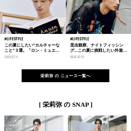
LIFESTYLE
LIFESTYLE
この夏にしたい“カルチャーな
昆虫観察、ナイトフィッシン
こと”３選。「ロン・ミュエ
グ...この夏に挑戦したい外遊び
ク」展、ミュージックバー...
４選！【SUMMER BUCKET
2026.07.11
2026.07.10
【SUMMER BUCKET LIST】
LIST】
栄莉弥 の ニュース一覧へ
[ 栄莉弥 の SNAP ]