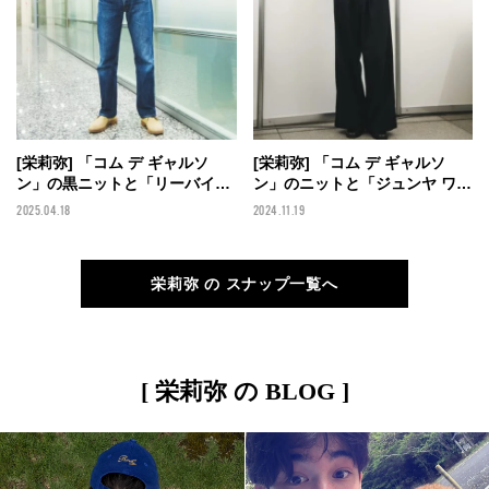
[栄莉弥] 「コム デ ギャルソ
[栄莉弥] 「コム デ ギャルソ
ン」の黒ニットと「リーバイス
ン」のニットと「ジュンヤ ワタ
®」の501®デニムの永久定番コ
ナベ」のスラックスのオールブ
2025.04.18
2024.11.19
ンビで大人なアメカジに！【メ
ラックに 「ユニクロ ユー」の
ンズノンノモデルの私服スナッ
白Tで抜け感を 【メンズノンノ
プ】
モデルの私服スナップ】
栄莉弥 の スナップ一覧へ
[ 栄莉弥 の BLOG ]