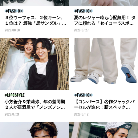
FASHION
FASHION
３位ウーフォス、２位キーン、
夏のレジャー時も心配無用！ タ
１位は？ 最強「黒サンダル」全
フに頼れる「セイコー 5スポー
20足を試着した服好きモデルの
ツ」の新作 [Watch- 今月のウォ
2026.08.08
2026.07.27
マイベストを本音レビューでお
ッチ]
届け！
LIFESTYLE
FASHION
小方蒼介＆栄莉弥、年の差同期
【コンバース】名作ジャックパ
２人が居酒屋で『メンズノン
ーセルが進化！新スペック
ノ』と自分たちの現在地を熱く
「CL」コレクションに注目
2026.07.21
2026.07.12
語る！
[Sneakers – 今月のスニーカ
ー]