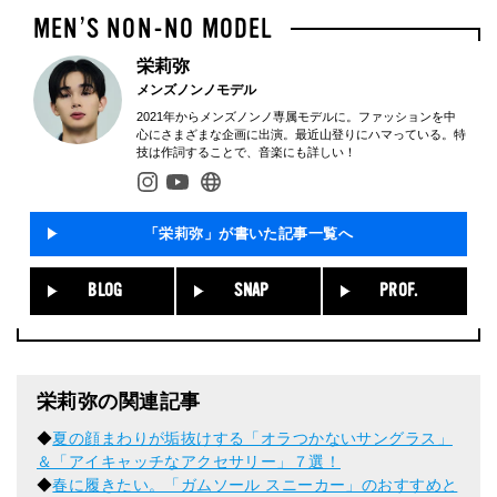
栄莉弥
メンズノンノモデル
2021年からメンズノンノ専属モデルに。ファッションを中
心にさまざまな企画に出演。最近山登りにハマっている。特
技は作詞することで、音楽にも詳しい！
「栄莉弥」が書いた記事一覧へ
BLOG
SNAP
PROF.
栄莉弥の関連記事
◆
夏の顔まわりが垢抜けする「オラつかないサングラス」
＆「アイキャッチなアクセサリー」７選！
◆
春に履きたい。「ガムソール スニーカー」のおすすめと