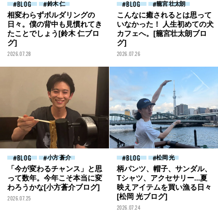
BLOG
鈴木 仁
BLOG
籠宮 壮太朗
相変わらずボルダリングの
こんなに癒されるとは思って
日々。僕の背中も見慣れてき
いなかった！ 人生初めての犬
たことでしょう[鈴木 仁ブロ
カフェへ。[籠宮壮太朗ブロ
グ]
グ]
2026.07.28
2026.07.26
BLOG
小方 蒼介
BLOG
松岡 光
「今が変わるチャンス」と思
柄パンツ、帽子、サンダル、
って数年。今年こそ本当に変
Tシャツ、アクセサリー...夏
わろうかな[小方蒼介ブログ]
映えアイテムを買い漁る日々
[松岡 光ブログ]
2026.07.25
2026.07.24