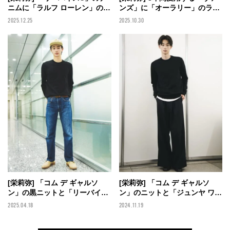
ニムに「ラルフ ローレン」の黒
ンズ」に「オーラリー」のライ
ジャケットを合わせてトレンド
トグリーンのパンツがベストマ
2025.12.25
2025.10.30
の赤を差し色に！【メンズノン
ッチ！ 「ザラ」の秋色ニット
ノモデルの私服スナップ】
ポロで優しげな雰囲気に【メン
ズノンノモデルの私服スナッ
プ】
[栄莉弥] 「コム デ ギャルソ
[栄莉弥] 「コム デ ギャルソ
ン」の黒ニットと「リーバイス
ン」のニットと「ジュンヤ ワタ
®」の501®デニムの永久定番コ
ナベ」のスラックスのオールブ
2025.04.18
2024.11.19
ンビで大人なアメカジに！【メ
ラックに 「ユニクロ ユー」の
ンズノンノモデルの私服スナッ
白Tで抜け感を 【メンズノンノ