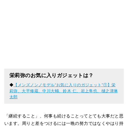
栄莉弥のお気に入りガジェットは？
◆
【メンズノンノモデル“お気に入りのガジェット”①】栄
莉弥、大平修蔵、中川大輔、鈴木 仁、岩上隼也、樋之津琳
太郎
「継続すること」、何事も続けることってとても大事だと思
います。周りと差をつけるには一晩の努力ではなくやはり持