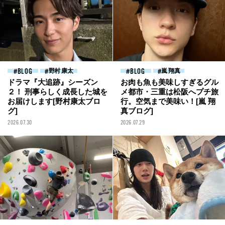
BLOG
野村 康太
BLOG
嵐 翔真
ドラマ『大追跡』シーズン
お肉も魚も美味しすぎるグル
２！ 刑事らしく成長した城を
メ都市・三重は松阪へプチ旅
お届けします[野村康太ブロ
行。空気まで美味い！[嵐 翔
グ]
真ブログ]
2026.07.30
2026.07.29