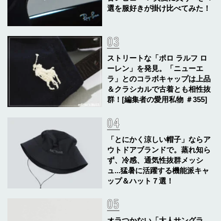
選を服好きが掛け比べてみた！
ストリートな「ポロ ラルフ ロ
ーレン」を発見。「ニューエ
ラ」とのコラボキャップは上品
＆クラシカルで古着とも相性抜
群！[編集者の愛用私物 ＃355]
「とにかく涼しい帽子」ならア
ウトドアブランドで。蒸れ知ら
ず、冷感、通気性抜群メッシ
ュ...猛暑に活躍する機能派キャ
ップ＆ハット７選！
オラつかない「大人サングラ