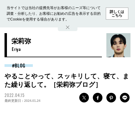
当サイトでは当社の提携先等がお客様のニーズ等について
詳しくは
調査・分析したり、お客様にお勧めの広告を表示する目的
こちら
でCookieを使用する場合があります。
ホーム
モデル募集
ランキング
ファッション
ビューテ
栄莉弥
Eriya
BLOG
やることやって、スッキリして、寝て、ま
た繰り返して。［栄莉弥ブログ］
2022.04.15
最終更新日 :
2024.01.24