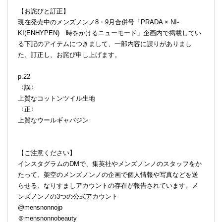
【お詫びと訂正】
現在発売中のメンズノンノ8・9月合併号「PRADA × NI-
KI(ENHYPEN) 時をかけるニューモード」企画内で掲載してい
る下記のアイテムにつきまして、一部内容に誤りがありまし
た。訂正し、お詫び申し上げます。
p.22
〈誤〉
上質なコットンツイル生地
〈正〉
上質なウールギャバジン
【ご注意ください】
インスタグラムのDMで、集英社やメンズノンノのスタッフをか
たって、架空のメンズノンノの企画で個人情報や写真などを送
らせる、なりすましアカウントの存在が報告されています。メ
ンズノンノの3つの公式アカウント
@mensnonnojp
＠mensnonnobeauty