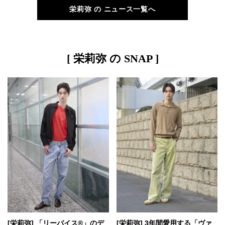
栄莉弥 の ニュース一覧へ
[ 栄莉弥 の SNAP ]
[栄莉弥] 「リーバイス®」のデ
[栄莉弥] 3年間愛用する「ヴァ