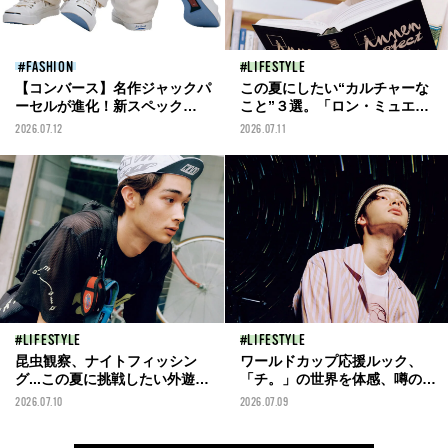
FASHION
LIFESTYLE
【コンバース】名作ジャックパ
この夏にしたい“カルチャーな
ーセルが進化！新スペック
こと”３選。「ロン・ミュエ
「CL」コレクションに注目
ク」展、ミュージックバー...
2026.07.12
2026.07.11
[Sneakers – 今月のスニーカ
【SUMMER BUCKET LIST】
ー]
LIFESTYLE
LIFESTYLE
昆虫観察、ナイトフィッシン
ワールドカップ応援ルック、
グ...この夏に挑戦したい外遊び
「チ。」の世界を体感、噂のカ
４選！【SUMMER BUCKET
ードゲーム...この夏に挑戦した
2026.07.10
2026.07.09
LIST】
いとっておきのこと４選！
【SUMMER BUCKET LIST】