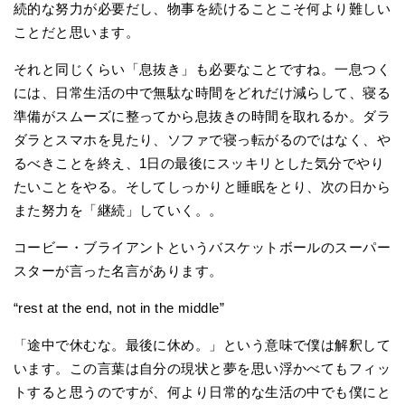
続的な努力が必要だし、物事を続けることこそ何より難しい
ことだと思います。
それと同じくらい「息抜き」も必要なことですね。一息つく
には、日常生活の中で無駄な時間をどれだけ減らして、寝る
準備がスムーズに整ってから息抜きの時間を取れるか。ダラ
ダラとスマホを見たり、ソファで寝っ転がるのではなく、や
るべきことを終え、1日の最後にスッキリとした気分でやり
たいことをやる。そしてしっかりと睡眠をとり、次の日から
また努力を「継続」していく。。
コービー・ブライアントというバスケットボールのスーパー
スターが言った名言があります。
“rest at the end, not in the middle”
「途中で休むな。最後に休め。」という意味で僕は解釈して
います。この言葉は自分の現状と夢を思い浮かべてもフィッ
トすると思うのですが、何より日常的な生活の中でも僕にと