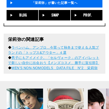
「栄莉弥」が書いた記事一覧へ
BLOG
SNAP
PROF.
栄莉弥の関連記事
◆
ラベンハム、アンブロ...今買って秋冬まで使える人気ブ
ランドの「トップス&アウター」４選
◆
男子にもアイメイク。「セルヴォーク」のアイパレット
で新しい自分に出会おう【メンズコスメ、勝手に宣伝部】
◆
MEN’S NON-NOMODELS DATA FILE N°2 栄莉弥