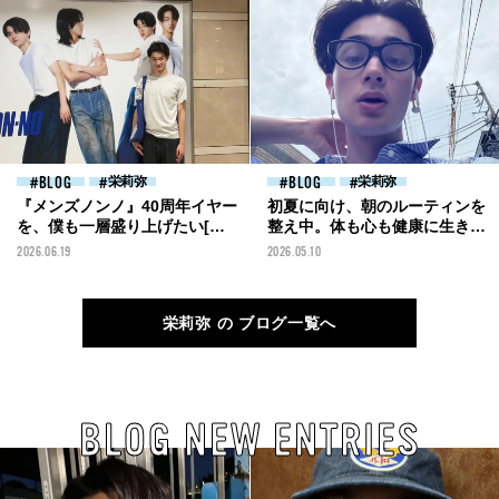
BLOG
栄莉弥
BLOG
栄莉弥
『メンズノンノ』40周年イヤー
初夏に向け、朝のルーティンを
を、僕も一層盛り上げたい[栄
整え中。体も心も健康に生きた
莉弥ブログ]
い[栄莉弥ブログ]
2026.06.19
2026.05.10
栄莉弥 の ブログ一覧へ
BLOG NEW ENTRIES