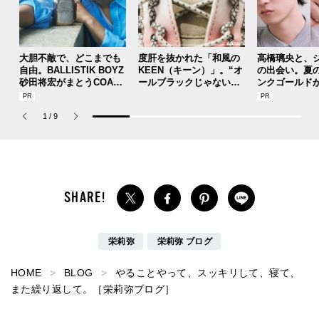
大胆不敵で、どこまでも
度肝を抜かれた「和風の
高橋璃央と、
自由。BALLISTIK BOYZ
KEEN（キーン）」。“オ
の出会い。夏
砂田将宏がまとうCOACH
ールブラックじゃないほ
ンクゴールド
の新作フレグランス「コ
う”の『ユニーク』は配色
SUMMER PIN
ーチ ピュア プラチナム
が大天才！[編集者の愛用
Jouete! Vol.1
1
/
9
パルファム」
私物 #357]
栄莉弥
栄莉弥 ブログ
HOME
BLOG
やることやって、スッキリして、寝て、
また繰り返して。［栄莉弥ブログ］