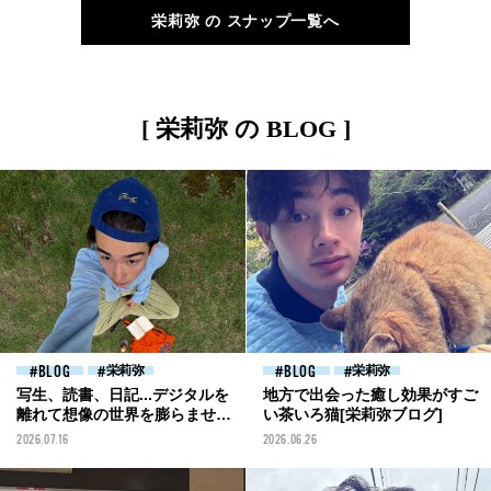
プ】
モデルの私服スナップ】
栄莉弥 の スナップ一覧へ
[ 栄莉弥 の BLOG ]
BLOG
栄莉弥
BLOG
栄莉弥
写生、読書、日記...デジタルを
地方で出会った癒し効果がすご
離れて想像の世界を膨らませる
い茶いろ猫[栄莉弥ブログ]
豊かさ[栄莉弥ブログ]
2026.07.16
2026.06.26