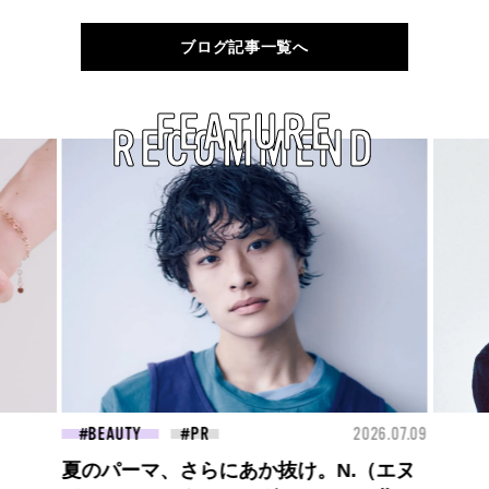
ブログ記事一覧へ
FEATURE
RECOMMEND
26.07.09
FASHION
2026.07.09
FAS
【PRADA × NI-KI(ENHYPEN)】時をかけ