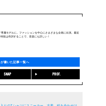
ンノ専属モデルに。ファッションを中心にさまざまな企画に出演。最近
。特技は作詞することで、音楽にも詳しい！
」が書いた記事一覧へ
SNAP
PROF.
りのTシャツにスニーカー、古着...組み合わせは