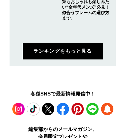
策もおしゃれも楽しみた
い“全年代メンズ”必見！
似合うフレームの選び方
まで。
ランキングをもっと見る
各種SNSで最新情報発信中！
Instagram
TikTok
X
Facebook
Pinterest
LINE
WEB
編集部からのメールマガジン、
会員限定プレゼントや