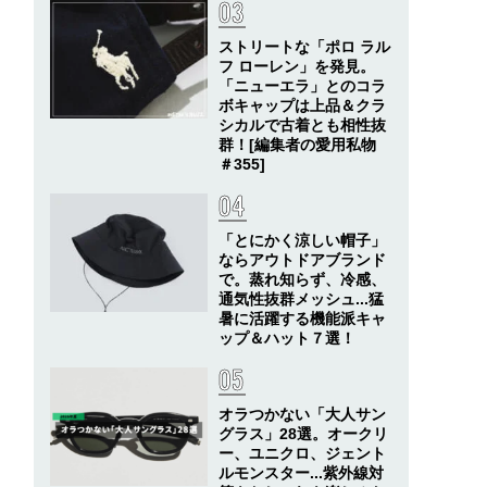
ストリートな「ポロ ラル
フ ローレン」を発見。
「ニューエラ」とのコラ
ボキャップは上品＆クラ
シカルで古着とも相性抜
群！[編集者の愛用私物
＃355]
「とにかく涼しい帽子」
ならアウトドアブランド
で。蒸れ知らず、冷感、
通気性抜群メッシュ...猛
暑に活躍する機能派キャ
ップ＆ハット７選！
オラつかない「大人サン
グラス」28選。オークリ
ー、ユニクロ、ジェント
ルモンスター...紫外線対