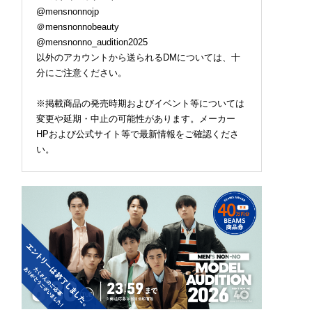
@mensnonnojp
＠mensnonnobeauty
@mensnonno_audition2025
以外のアカウントから送られるDMについては、十
分にご注意ください。
※掲載商品の発売時期およびイベント等については
変更や延期・中止の可能性があります。メーカー
HPおよび公式サイト等で最新情報をご確認くださ
い。
にかく涼しい！】夏
ロエベの新しい世界へよ
「niko and ... JEANS
“長袖派”にオススメ
うこそ。大胆なコントラ
の2026年秋冬メンズコ
ロンT」3選。紫外線
ストとレイヤードの先に
クション。タフな生地
、旅行、アクティビ
。装う喜び、明るいスピ
ヴィンテージ加工、ト
にも大活躍。
リット
ンドのワイド感etc. こ