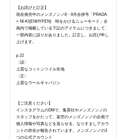
【お詫びと訂正】
現在発売中のメンズノンノ8・9月合併号「PRADA
× NI-KI(ENHYPEN) 時をかけるニューモード」企
画内で掲載している下記のアイテムにつきまして、
一部内容に誤りがありました。訂正し、お詫び申し
上げます。
p.22
〈誤〉
上質なコットンツイル生地
〈正〉
上質なウールギャバジン
【ご注意ください】
インスタグラムのDMで、集英社やメンズノンノの
スタッフをかたって、架空のメンズノンノの企画で
個人情報や写真などを送らせる、なりすましアカウ
ントの存在が報告されています。メンズノンノの3
つの公式アカウント