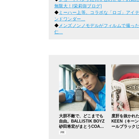
無限大！[栄莉弥ブログ]
◆
ミーハー上等。コラボな「ロゴ」アイテム
ンドワンダー...
◆
メンズノンノモデルがフィルムで撮っ
仁...
大胆不敵で、どこまでも
度肝を抜かれ
自由。BALLISTIK BOYZ
KEEN（キー
砂田将宏がまとうCOACH
ールブラック
の新作フレグランス「コ
う”の『ユニー
ーチ ピュア プラチナム
が大天才！[編