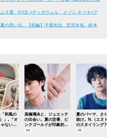
３選。F/CE.×ディガウェル、メゾン キツネ×ア
た夏の思い出。【前編】守屋光治、宮沢氷魚、鈴木
た「和風の
高橋璃央と、ジュエッテ
夏のパーマ、さらにあか
【と
ン）」。“オ
の出会い。夏の定番、ピ
抜け。N.（エヌドット）
でも
じゃないほ
ンクゴールドが印象的な“
のスタイリングアイテム
の「
ク』は配色
SUMMER PINK”［meets
で作る旬ヘアのテクニッ
予防
集者の愛用
Jouete! Vol.12］
クを、人気３サロンに教
ティ