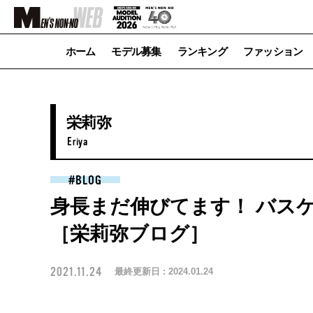
ホーム
モデル募集
ランキング
ファッション
栄莉弥
Eriya
BLOG
身長まだ伸びてます！ バス
［栄莉弥ブログ］
2021.11.24
最終更新日 :
2024.01.24