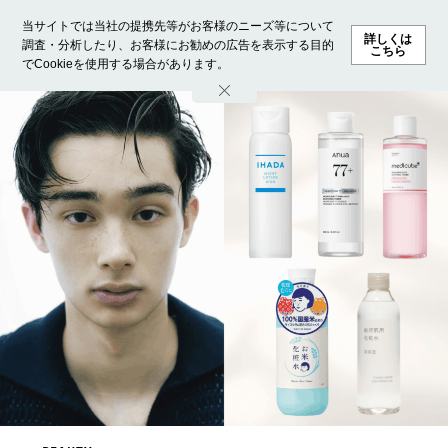
当サイトでは当社の提携先等がお客様のニーズ等について
詳しくは
調査・分析したり、お客様にお勧めの広告を表示する目的
こちら
でCookieを使用する場合があります。
ホーム
モデル募集
ランキング
ファッション
ビューテ