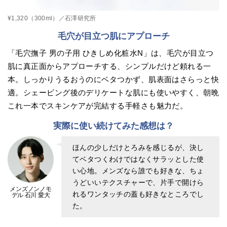
¥1,320（300ml）／石澤研究所
毛穴が目立つ肌にアプローチ
「毛穴撫子 男の子用 ひきしめ化粧水N」は、毛穴が目立つ
肌に真正面からアプローチする、シンプルだけど頼れる一
本。しっかりうるおうのにベタつかず、肌表面はさらっと快
適。シェービング後のデリケートな肌にも使いやすく、朝晩
これ一本でスキンケアが完結する手軽さも魅力だ。
実際に使い続けてみた感想は？
ほんの少しだけとろみを感じるが、決し
てベタつくわけではなくサラッとした使
い心地。メンズなら誰でも好きな、ちょ
うどいいテクスチャーで、片手で開けら
メンズノンノモ
れるワンタッチの蓋も好きなところでし
デル 石川 愛大
た。