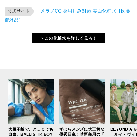
メラノCC 薬用しみ対策 美白化粧水［医薬
公式サイト
部外品］
＞この化粧水を詳しく見る！
大胆不敵で、どこまでも
ずぼらメンズに大正解な
BEYOND A 
自由。BALLISTIK BOY
優秀日傘！晴雨兼用の「
ルイ・ヴィ