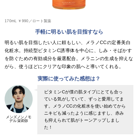
170mL ￥990／ロート製薬
手軽に明るい肌を目指すなら
明るい肌を目指したい人に頼もしい、メラノCCの定番美白
化粧水。持続型ビタミンC誘導体を中心に、しみ・そばかす
を防ぐための有効成分を厳選配合。メラニンの生成を抑えな
がら、使うほどにクリアな印象の肌へと導いてくれる。
実際に使ってみた感想は？
ビタミンCが僕の肌タイプにとても合っ
ている気がしていて、ずっと愛用してま
す。メラノCCの化粧水を使い始めてから
ニキビも減ったように感じますし、赤み
メンズノンノモ
も抑えられて肌がトーンアップしまし
デル 栄莉弥
た！