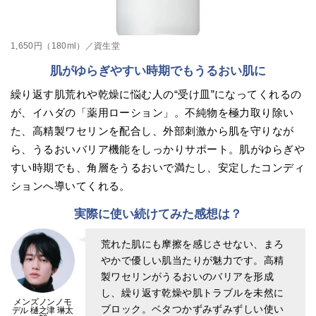
1,650円（180ml）／資生堂
肌がゆらぎやすい時期でもうるおい肌に
繰り返す肌荒れや乾燥に悩む人の“受け皿”になってくれるの
が、イハダの「薬用ローション」。不純物を極力取り除い
た、高精製ワセリンを配合し、外部刺激から肌を守りなが
ら、うるおいバリア機能をしっかりサポート。肌がゆらぎや
すい時期でも、角層をうるおいで満たし、安定したコンディ
ションへ導いてくれる。
実際に使い続けてみた感想は？
荒れた肌にも摩擦を感じさせない、まろ
やかで優しい肌当たりが魅力です。高精
製ワセリンがうるおいのバリアを形成
し、繰り返す乾燥や肌トラブルを未然に
メンズノンノモ
ブロック。ベタつかずみずみずしい使い
デル 樋之津 琳太