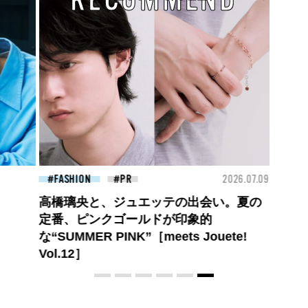
26.07.27
FASHION
2026.07.09
高橋璃央と、ジュエッテの出会い。夏の
定番、ピンクゴールドが印象的
な“SUMMER PINK”［meets Jouete!
Vol.12］