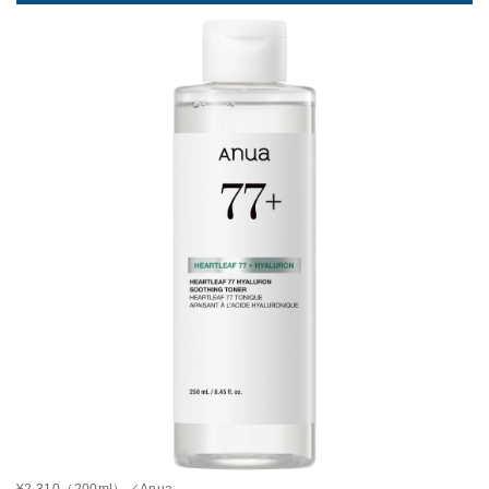
¥2,310（200ml）／Anua