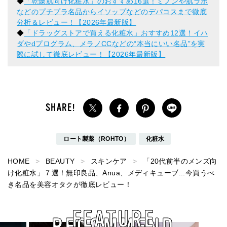
◆
「乾燥肌向け化粧水」のおすすめ16選！ミノンや肌ラボ
などのプチプラ名品からイソップなどのデパコスまで徹底
分析＆レビュー！【2026年最新版】
◆
「ドラッグストアで買える化粧水」おすすめ12選！イハ
ダやdプログラム、メラノCCなどの“本当にいい名品”を実
際に試して徹底レビュー！【2026年最新版】
ロート製薬（ROHTO）
化粧水
HOME
BEAUTY
スキンケア
「20代前半のメンズ向
け化粧水」７選！無印良品、Anua、メディキューブ...今買うべ
き名品を美容オタクが徹底レビュー！
FEATURE
RECOMMEND