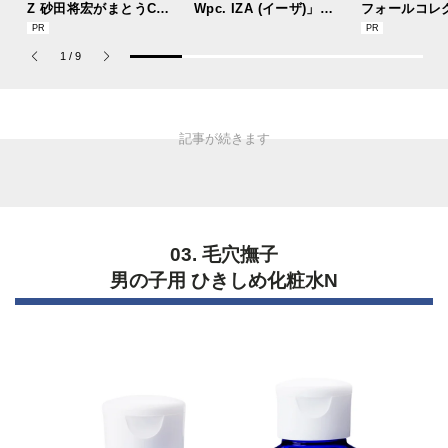
Z 砂田将宏がまとうCOA
Wpc. IZA (イーザ)」が
フォールコレ
CHの新作フレグランス
あれば猛暑の日差しもゲ
描くプレッピ
「コーチ ピュア プラチ
リラ豪雨も無問題！[編
1
/
9
ナム パルファム」
集者の愛用私物 #360]
03. 毛穴撫子
男の子用 ひきしめ化粧水N