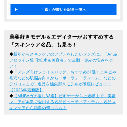
「森」が書いた記事一覧へ
美容好きモデル＆エディターがおすすめする
「スキンケア名品」も見る！
◆
新年からスキンケアのアプデをしたいメンズに。「Anua
アゼライン酸 化粧水＆美容液」で皮脂・赤みの悩みをケ
ア！
◆
「メンズ向けフェイスパック」おすすめ27選！ニキビや
毛穴などの肌悩み向きから「ポーラ」「ランコム」などの
デパコスまで...名品を編集部＆モデルが徹底レビュー！
【2026年最新版】
◆
【MNBAガチ推し33選】ビギナーから上級者まで...美容
マニアが本気で愛用する名品ビューティアイテム。名品ス
キンケアから話題の韓コスも！