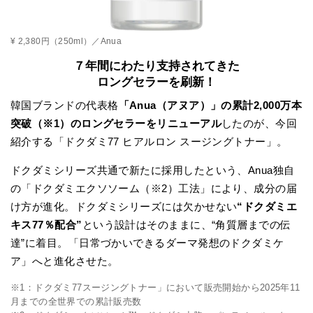
¥ 2,380円（250ml）／Anua
７年間にわたり支持されてきた
ロングセラーを刷新！
韓国ブランドの代表格
「Anua（アヌア）」の
累計2,000万本
突破（※1）のロングセラー
をリニューアル
したのが、今回
紹介する「ドクダミ77 ヒアルロン スージングトナー」。
ドクダミシリーズ共通で新たに採用したという、Anua独自
の「ドクダミエクソソーム（※2）工法」により、成分の届
け方が進化。ドクダミシリーズには欠かせない
“ドクダミエ
キス77％配合”
という設計はそのままに、“角質層までの伝
達”に着目。「日常づかいできるダーマ発想のドクダミケ
ア」へと進化させた。
※1：ドクダミ77スージングトナー」において販売開始から2025年11
月までの全世界での累計販売数