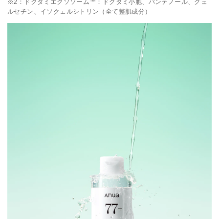
※2：ドクダミエクソソーム™：ドクダミ小胞、パンテノール、クェ
ルセチン、イソクェルシトリン（全て整肌成分）