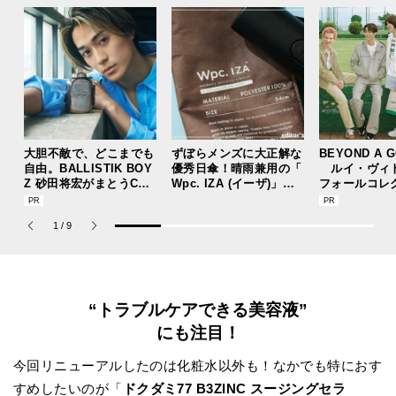
大胆不敵で、どこまでも
ずぼらメンズに大正解な
BEYOND A 
自由。BALLISTIK BOY
優秀日傘！晴雨兼用の「
ルイ・ヴィ
Z 砂田将宏がまとうCOA
Wpc. IZA (イーザ)」が
フォールコレ
CHの新作フレグランス
あれば猛暑の日差しもゲ
描くプレッピ
「コーチ ピュア プラチ
リラ豪雨も無問題！[編
1
/
9
ナム パルファム」
集者の愛用私物 #360]
“トラブルケアできる美容液”
にも注目！
今回リニューアルしたのは化粧水以外も！なかでも特におす
すめしたいのが「
ドクダミ77 B3ZINC スージングセラ