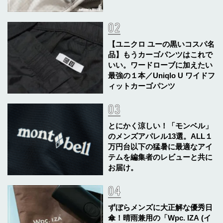
【ユニクロ ユーの黒いコスパ名
品】もうカーゴパンツはこれで
いい。ワードローブに加えたい
最強の１本／Uniqlo U ワイドフ
ィットカーゴパンツ
とにかく涼しい！「モンベル」
のメンズアパレル13選。ALL１
万円台以下の猛暑に最適なアイ
テムを編集者のレビューと共に
お届け。
ずぼらメンズに大正解な優秀日
傘！晴雨兼用の「Wpc. IZA (イ