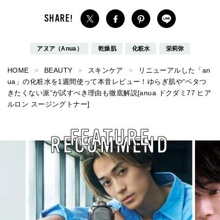
アヌア（Anua）
乾燥肌
化粧水
栄莉弥
HOME
BEAUTY
スキンケア
リニューアルした「an
ua」の化粧水を1週間使って本音レビュー！ゆらぎ肌や“ベタつ
きたくない派”が試すべき理由も徹底解説[anua ドクダミ77 ヒア
ルロン スージングトナー]
FEATURE
RECOMMEND