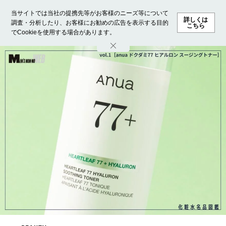
当サイトでは当社の提携先等がお客様のニーズ等について
詳しくは
調査・分析したり、お客様にお勧めの広告を表示する目的
こちら
でCookieを使用する場合があります。
ホーム
モデル募集
ランキング
ファッション
ビューテ