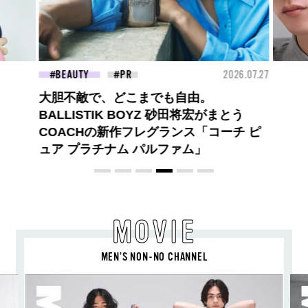
26.07.27
FASHION
2026.07.09
FAS
高橋璃央と、ジュエッテの出会い。夏の
定番、ピンクゴールドが印象的
な“SUMMER PINK”［meets Jouete!
Vol.12］
MOVIE
MEN’S NON-NO CHANNEL