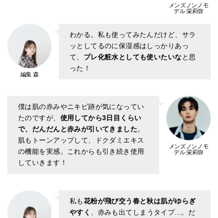
メンズノンノモ
デル 栄莉弥
わかる。私も使ってみたんだけど、サラ
ッとしてるのに保湿感はしっかりあっ
て、
プレ化粧水としても使いたいな
と思
った！
編集 森
僕は肌の赤みやニキビ跡が気になってい
たのですが、
使用してから3日目くらい
で、だんだんと赤みが引いてきました
。
肌もトーンアップして、ドクダミエキス
メンズノンノモ
の機能を実感。これからも引き続き使用
デル 栄莉弥
していきます！
私も
花粉が飛び交う春と秋は肌がゆらぎ
やすく
、赤みも出てしまうタイプ...。だ