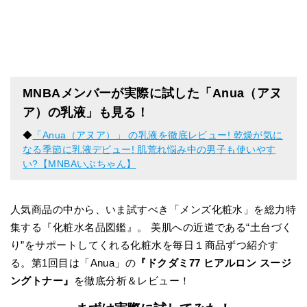
MNBAメンバーが実際に試した「Anua（アヌ
ア）の乳液」も見る！
◆
「Anua（アヌア）」 の乳液を徹底レビュー! 乾燥が気に
なる季節に乳液デビュー! 肌荒れ悩み中の男子も使いやす
い?【MNBAいぶちゃん】
人気商品の中から、いま試すべき「メンズ化粧水」を総力特
集する『化粧水名品図鑑』。 美肌への近道である“土台づく
り”をサポートしてくれる化粧水を毎日１商品ずつ紹介す
る。第1回目は「Anua」の
『ドクダミ77 ヒアルロン スージ
ングトナー』
を徹底分析＆レビュー！