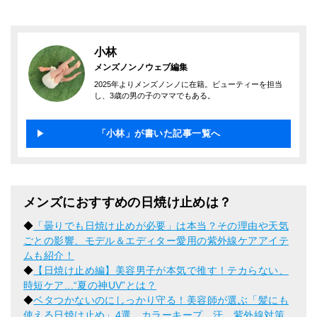
小林
メンズノンノウェブ編集
2025年よりメンズノンノに在籍。ビューティーを担当
し、3歳の男の子のママでもある。
「小林」が書いた記事一覧へ
メンズにおすすめの日焼け止めは？
◆
「曇りでも日焼け止めが必要」は本当？その理由や天気
ごとの影響、モデル＆エディター愛用の紫外線ケアアイテ
ムも紹介！
◆
【日焼け止め編】美容男子が本気で推す！テカらない、
時短ケア...“夏の神UV”とは？
◆
ベタつかないのにしっかり守る！美容師が選ぶ「髪にも
使える日焼け止め」4選。カラーキープ、汗、紫外線対策