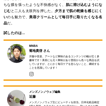
ちな膜を張ったような不快感がなく、
肌に溶け込むようにな
じむ
と二人も太鼓判を押した。
夕方まで肌の乾燥を感じにく
い
のも魅力で、
美容クリームとして毎日手に取りたくなる名
品
だ。
試したのは...
MNBA
菊地貴啓
さん
洋服や音楽、アートなど興味のあるコンテンツの幅が広く多
趣味です！美容にも元々興味があり普段から色々な商品を試
していますが、とにかく毎日ケアを怠らないこと、継続する
ことを意識しています！
メンズノンノウェブ編集
近藤
メンズノンノウェブ主にビューティを担当。日本化粧品検定
1級を所持。キラキラしたものに目がない。甘いものとお鮨