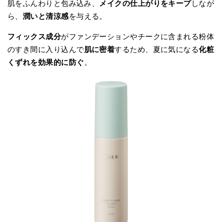
肌をふんわりと包み込み、
メイクの仕上がりをキープ
しなが
ら、
潤いと清涼感
を与える。
フィックス成分
がファンデーションやチークに含まれる粉体
のすき間に入り込んで
肌に密着
するため、夏に気になる
化粧
くずれを効果的に防ぐ
。