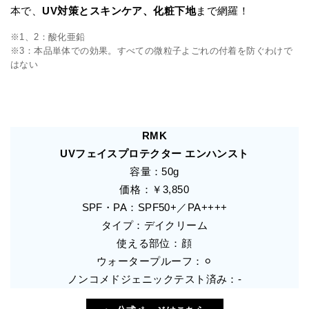
本で、
UV対策とスキンケア、化粧下地
まで網羅！
※1、2：酸化亜鉛
※3：本品単体での効果。すべての微粒子よごれの付着を防ぐわけで
はない
RMK
UVフェイスプロテクター エンハンスト
容量：50g
価格：￥3,850
SPF・PA：SPF50+／PA++++
タイプ：デイクリーム
使える部位：顔
ウォータープルーフ：⚪︎
ノンコメドジェニックテスト済み：-