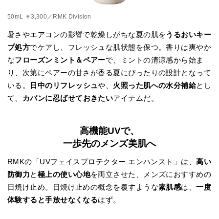
50mL ￥3,300／RMK Division
暑さやエアコンの影響で乾燥しがちな夏の肌を
うるおいキー
プ処方
でケアし、フレッシュな肌状態を保つ。香りは爽やか
な
フローズンミント＆ペアー
で、ミントの清涼感から始ま
り、次第にペアーの甘さが香る夏にぴったりの設計となって
いる。
日中のリフレッシュ
や、
火照った肌への水分補給
とし
て、
カバンに忍ばせておきたい
アイテムだ。
高機能UVで、
一歩先のメンズ美肌へ
RMKの「UVフェイスプロテクター エンハンスト」は、
高い
防御力
と
極上の使い心地
を両立させた、メンズにおすすめの
日焼け止め。日焼け止めの概念を覆すような
素肌感
は、
一度
体験すると手放せなくなる
はず。