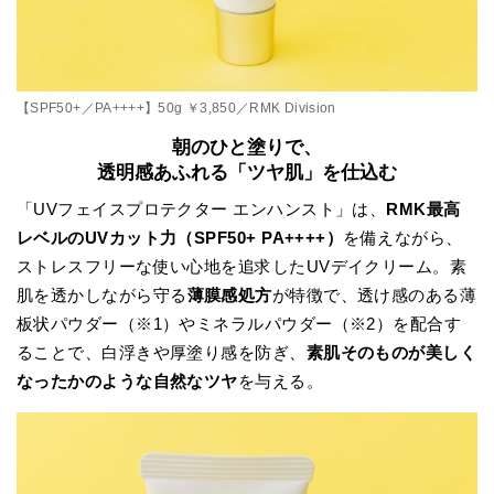
【SPF50+／PA++++】50g ￥3,850／RMK Division
朝のひと塗りで、
透明感あふれる「ツヤ肌」を仕込む
「UVフェイスプロテクター エンハンスト」は、
RMK最高
レベルのUVカット力（SPF50+ PA++++）
を備えながら、
ストレスフリーな使い心地を追求したUVデイクリーム。素
肌を透かしながら守る
薄膜感処方
が特徴で、透け感のある薄
板状パウダー（※1）やミネラルパウダー（※2）を配合す
ることで、白浮きや厚塗り感を防ぎ、
素肌そのものが美しく
なったかのような自然なツヤ
を与える。