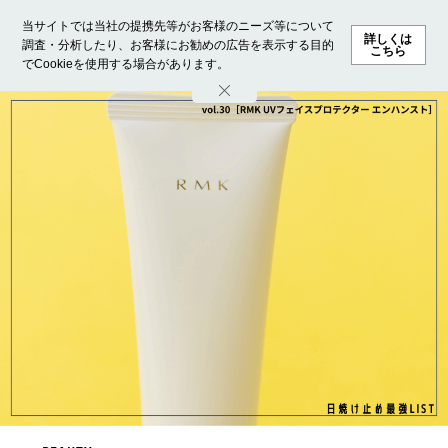
当サイトでは当社の提携先等がお客様のニーズ等について
詳しくは
調査・分析したり、お客様にお勧めの広告を表示する目的
こちら
でCookieを使用する場合があります。
ホーム
モデル募集
ランキング
ファッション
ビューテ