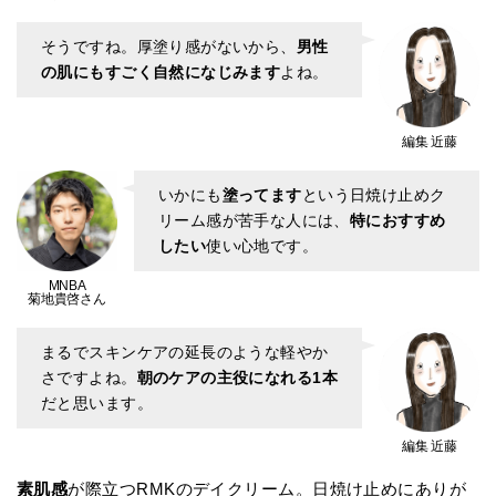
そうですね。厚塗り感がないから、
男性
の肌にもすごく自然になじみます
よね。
編集 近藤
いかにも
塗ってます
という日焼け止めク
リーム感が苦手な人には、
特におすすめ
したい
使い心地です。
MNBA
菊地貴啓さん
まるでスキンケアの延長のような軽やか
さですよね。
朝のケアの主役になれる1本
だと思います。
編集 近藤
素肌感
が際立つRMKのデイクリーム。日焼け止めにありが