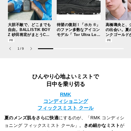
大胆不敵で、どこまでも
待望の復刻！「ホカ ®」
高橋璃央と、
自由。BALLISTIK BOY
のファン多数なアイコン
の出会い。夏
Z 砂田将宏がまとうCOA
モデル「 Tor Ultra Lo（
ンクゴールド
CHの新作フレグランス
トー ウルトラ ロー）」
“SUMMER P
「コーチ ピュア プラチ
が３シーズンぶりにリリ
ets Jouete! 
1
/
9
ナム パルファム」
ース！
ひんやり心地よいミストで
日中を乗り切る
RMK
コンディショニング
フィックスミスト クール
夏のメンズ肌をさらに快適
にするのが、「RMK コンディシ
ョニング フィックスミスト クール」。
きめ細かなミスト
が