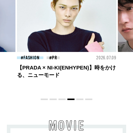
26.07.09
FASHION
2026.07.09
FAS
高橋璃央と、ジュエッテの出会い。夏の
定番、ピンクゴールドが印象的
な“SUMMER PINK”［meets Jouete!
Vol.12］
MOVIE