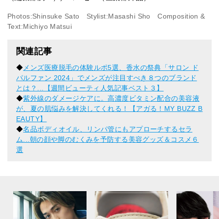
Photos:Shinsuke Sato Stylist:Masashi Sho Composition &
Text:Michiyo Matsui
関連記事
◆
メンズ医療脱毛の体験ルポ5選、香水の祭典「サロン ド
パルファン 2024」でメンズが注目すべき８つのブランド
とは？...【週間ビューティ人気記事ベスト３】
◆
紫外線のダメージケアに。高濃度ビタミン配合の美容液
が、夏の肌悩みを解決してくれる！【アガる！MY BUZZ B
EAUTY】
◆
名品ボディオイル、リンパ管にもアプローチするセラ
ム...朝の顔や脚のむくみを予防する美容グッズ＆コスメ６
選