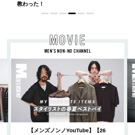
Vol.12］
MOVIE
MEN’S NON-NO CHANNEL
【メンズノンノYouTube】【26