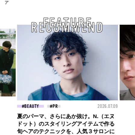
ア
FEATURE
RECOMMEND
2026.07.09
FASHION
2026.07.
け。N.（エヌ
高橋璃央と、ジュエッテの出会い。夏の
イテムで作る
定番、ピンクゴールドが印象的
気３サロンに
な“SUMMER PINK”［meets Jouete!