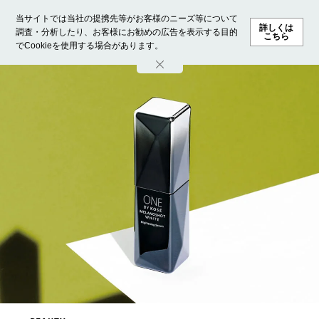
当サイトでは当社の提携先等がお客様のニーズ等について
詳しくは
調査・分析したり、お客様にお勧めの広告を表示する目的
こちら
でCookieを使用する場合があります。
ホーム
モデル募集
ランキング
ファッション
ビューテ