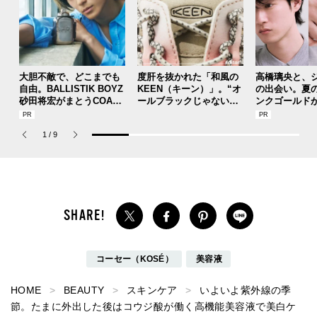
大胆不敵で、どこまでも
度肝を抜かれた「和風の
高橋璃央と、
自由。BALLISTIK BOYZ
KEEN（キーン）」。“オ
の出会い。夏
砂田将宏がまとうCOACH
ールブラックじゃないほ
ンクゴールド
の新作フレグランス「コ
う”の『ユニーク』は配色
SUMMER PIN
ーチ ピュア プラチナム
が大天才！[編集者の愛用
Jouete! Vol.1
1
/
9
パルファム」
私物 #357]
コーセー（KOSÉ）
美容液
HOME
BEAUTY
スキンケア
いよいよ紫外線の季
節。たまに外出した後はコウジ酸が働く高機能美容液で美白ケ