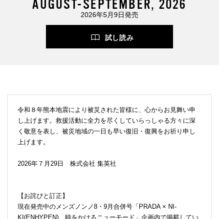
AUGUST-SEPTEMBER, 2026
2026年5月9日発売
試し読み
令和８年熊本地震により被災された皆様に、心からお見舞い申
し上げます。救援活動に全力を尽くしていらっしゃる方々に深
く敬意を表し、被災地域の一日も早い復旧・復興をお祈り申し
上げます。
2026年７月29日 株式会社 集英社
【お詫びと訂正】
現在発売中のメンズノンノ8・9月合併号「PRADA × NI-
KI(ENHYPEN) 時をかけるニューモード」企画内で掲載してい