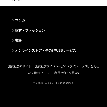
マンガ
少年マンガ
青年マンガ
少女マンガ
女性マンガ
取材・ファッション
週刊少年ジャンプ
週刊ヤングジャンプ
りぼん
Cookie
ファッション・美容
芸能・情報・スポーツ
書籍
ジャンプSQ
ヤングジャンプ定期購読デジタル
マーガレット
Cocohana
Seventeen
Myojo
Vジャンプ
ヤンジャン！
別冊マーガレット
office YOU
文芸・文庫・総合
学芸・ノンフィクション・新書
ライトノベル・ノベライズ
キッズ
オンラインストア・その他WEBサービス
non-no
週プレNEWS
最強ジャンプ
となりのヤングジャンプ
マンガMee公式サイト
マンガMee公式サイト
すばる
集英社学芸部 - 学芸・ノンフィクション
集英社Webマガジン コバルト
集英社みらい文庫
BAILA
週プレ グラジャパ!
オンラインストア
その他WEBサービス
少年ジャンプ+
グランドジャンプ
リマコミ
リマコミ
小説すばる
集英社ビジネス書
集英社オレンジ文庫
集英社の児童図書 S-KIDS.LAND
MAQUIA
Sportiva
OTO
集英社アドナビ
ジャンプTOON
ウルトラジャンプ
ジャンプTOON
ジャンプTOON
集英社公式サイト
集英社プライバシーガイドライン
お問い合わせ
集英社 文芸ステーション
集英社新書
シフォン文庫
SPUR
パラスポ
SHUEISHA MANGA-ART HERITAGE
集英社エディターズ・ラボ
ZEBRACK
少年ジャンプ+
ZEBRACK
ZEBRACK
広告掲載について
利用規約・会員規約
web 集英社文庫
集英社新書プラス - 知の水先案内人
ダッシュエックス文庫公式サイト
LEE
ジャンプキャラクターズストア
ジャンプルーキー！
ジャンプTOON
マンガMeets
マンガMeets
青春と読書
1日5分で、明日は変わる よみタイ yomitai
JUMP j-BOOKS
eclat
© SHUEISHA Inc. All Right Reserved.
HAPPY PLUS STORE
S-MANGA
ZEBRACK
S-MANGA
S-MANGA
アジア人物史
kotoba
T JAPAN
SHUEISHA VOX
集英社ジャンプリミックス
S-MANGA
集英社コミック文庫
集英社コミック文庫
e!集英社
HAPPY PLUS ONE
LEEマルシェ
集英社コミック文庫
集英社ジャンプリミックス
情報・知識＆オピニオン imidas
MEN'S NON-NO
SHOP Marisol
集英社コミック文庫