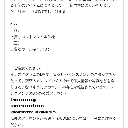
る下記のアイテムにつきまして、一部内容に誤りがありまし
た。訂正し、お詫び申し上げます。
p.22
〈誤〉
上質なコットンツイル生地
〈正〉
上質なウールギャバジン
【ご注意ください】
インスタグラムのDMで、集英社やメンズノンノのスタッフをか
たって、架空のメンズノンノの企画で個人情報や写真などを送
らせる、なりすましアカウントの存在が報告されています。メ
ンズノンノの3つの公式アカウント
@mensnonnojp
＠mensnonnobeauty
@mensnonno_audition2025
以外のアカウントから送られるDMについては、十分にご注意く
ださい。