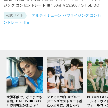
ジング コンセントレート Ⅲn 50㎖ ￥13,200／SHISEIDO
アルティミューン パワライジング コンセ
公式サイト
ントレート Ⅲn
大胆不敵で、どこまでも
ファミマの白T×ブルー
BEYOND A 
自由。BALLISTIK BOY
ジーンズでストリート感
ルイ・ヴィ
Z 砂田将宏がまとうCOA
たっぷりに。おしゃれな
フォールコレ