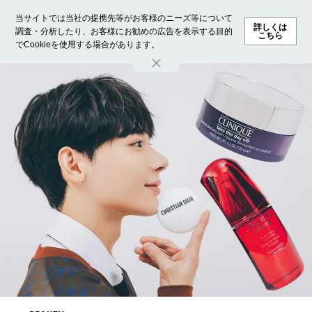
当サイトでは当社の提携先等がお客様のニーズ等について
詳しくは
調査・分析したり、お客様にお勧めの広告を表示する目的
こちら
でCookieを使用する場合があります。
ホーム
モデル募集
ランキング
ファッション
ビューテ