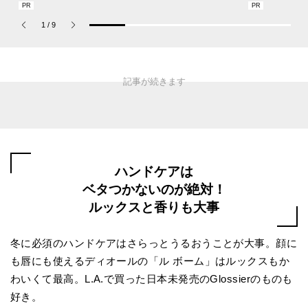
CHの新作フレグランス
人が集う「ソウル」のシ
描くプレッピ
「コーチ ピュア プラチ
ョップ、コミュニティス
1
/
9
ナム パルファム」
ナップ！
ハンドケアは
ベタつかないのが絶対！
ルックスと香りも大事
冬に必須のハンドケアはさらっとうるおうことが大事。顔に
も唇にも使えるディオールの「ル ボーム」はルックスもか
わいくて最高。L.A.で買った日本未発売のGlossierのものも
好き。