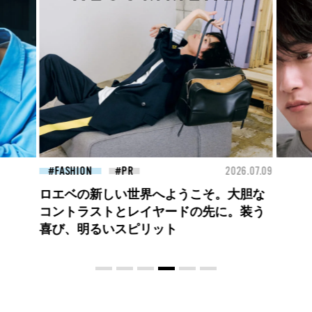
26.07.09
FASHION
2026.07.09
BEA
高橋璃央と、ジュエッテの出会い。夏の
定番、ピンクゴールドが印象的
な“SUMMER PINK”［meets Jouete!
Vol.12］