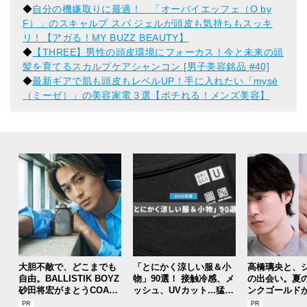
◆
自分の機嫌取りに最適！ 「オーバイエッフェ（O by
F）」のスキャルプ スパ ジェルが頭皮も気持ちもスッキ
リ！【アガる！MY BUZZ BEAUTY】
◆
【THREE】男性の頭皮環境にフォーカス！今と未来の頭
髪を育てるスカルプケアシャンコン [男子美容銘品 #40]
◆
最新ギアで肌も頭皮もレベルUP！手に入れたい「mysé
（ミーゼ）」の美容家電３選【ポチれる！メンズ美容】
大胆不敵で、どこまでも
「とにかく涼しい服＆小
高橋璃央と、
自由。BALLISTIK BOYZ
物」90選！ 接触冷感、メ
の出会い。夏
砂田将宏がまとうCOACH
ッシュ、UVカット...猛暑
ンクゴールド
の新作フレグランス「コ
を快適に乗り切る“おしゃ
SUMMER PIN