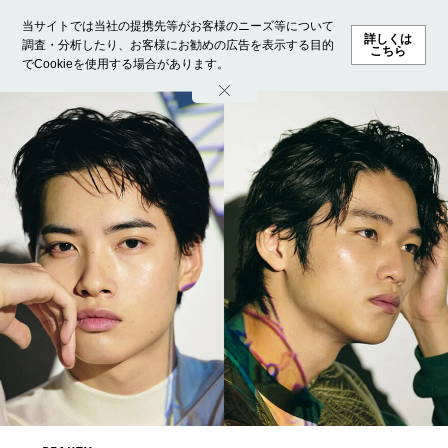
当サイトでは当社の提携先等がお客様のニーズ等について
詳しくは
調査・分析したり、お客様にお勧めの広告を表示する目的
こちら
でCookieを使用する場合があります。
ホーム
モデル募集
ランキング
ファッション
ビューテ