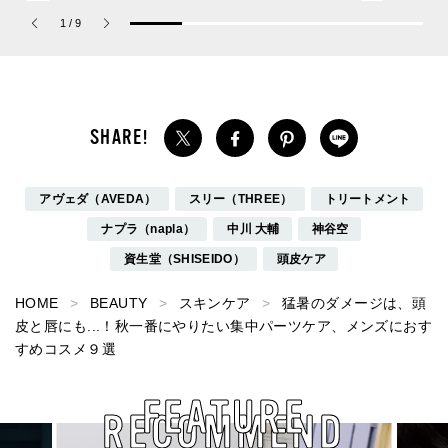
ーチ ピュア プラチナム
れアイテム”をレビューと
Jouete! Vol.1
1
/
9
パルファム」
共に総まとめ。
アヴェダ（AVEDA）
スリー（THREE）
トリートメント
ナプラ（napla）
中川 大輔
神谷空
資生堂（SHISEIDO）
頭皮ケア
HOME
BEAUTY
スキンケア
猛暑のダメージは、頭
皮と唇にも...！秋一番にやりたい集中パーツケア、メンズにおす
すめコスメ９選
FEATURE
RECOMMEND