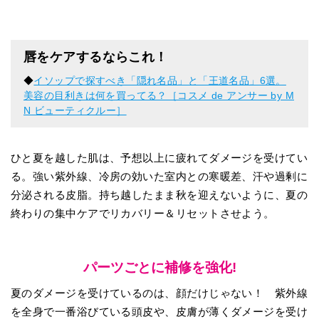
唇をケアするならこれ！
◆
イソップで探すべき「隠れ名品」と「王道名品」6選。
美容の目利きは何を買ってる？［コスメ de アンサー by M
N ビューティクルー］
ひと夏を越した肌は、予想以上に疲れてダメージを受けてい
る。強い紫外線、冷房の効いた室内との寒暖差、汗や過剰に
分泌される皮脂。持ち越したまま秋を迎えないように、夏の
終わりの集中ケアでリカバリー＆リセットさせよう。
パーツごとに補修を強化!
夏のダメージを受けているのは、顔だけじゃない！ 紫外線
を全身で一番浴びている頭皮や、皮膚が薄くダメージを受け