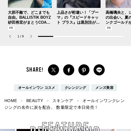
大胆不敵で、どこまでも
上品さが桁違い！「プー
高橋璃央と、
自由。BALLISTIK BOYZ
マ」の『スピードキャッ
の出会い。夏
砂田将宏がまとうCOACH
ト プラス』は黒別注が狙
ンクゴールド
の新作フレグランス「コ
い目！【人気ショップ＆
SUMMER PIN
ーチ ピュア プラチナム
ブランドスタッフの夏の
Jouete! Vol.1
1
/
9
パルファム」
毎日更新スニーカースナ
ップ／DAY7】
オールインワン コスメ
クレンジング
メンズ美容
HOME
BEAUTY
スキンケア
オールインワンクレン
ジングの名作に炭を配合。 数量限定で本日発売！
FEATURE