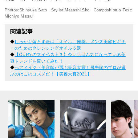
Photos:Shinsuke Sato Stylist:Masashi Sho Composition & Text:
Michiyo Matsui
関連記事
◆
しっかり落とす派は「オイル」推奨。メンズ美容ビギナ
ーのためのクレンジングオイル５選
◆
【OUR’sのマイベスト３】今いちばん気になっている美
容トレンドを聞いてみた！
◆
ヘアメイク・美容師が選ぶ美容大賞！最先端のプロが選
ぶのはこのコスメだ！【美容大賞2021】