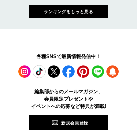
ランキングをもっと見る
各種SNSで最新情報発信中！
Instagram
TikTok
X
Facebook
Pinterest
LINE
WEB
編集部からのメールマガジン、
会員限定プレゼントや
PUSH
イベントへの応募など特典が満載!
新規会員登録