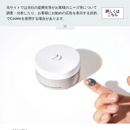
当サイトでは当社の提携先等がお客様のニーズ等について
詳しくは
調査・分析したり、お客様にお勧めの広告を表示する目的
こちら
でCookieを使用する場合があります。
ホーム
モデル募集
ランキング
ファッション
ビューテ