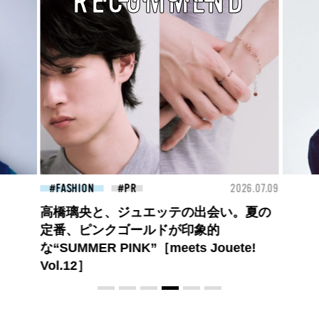
RECOMMEND
2026.07.09
FASHION
2026.07.09
会い。夏の
【PRADA × NI-KI(ENHYPEN)】時をかけ
的
る、ニューモード
uete!