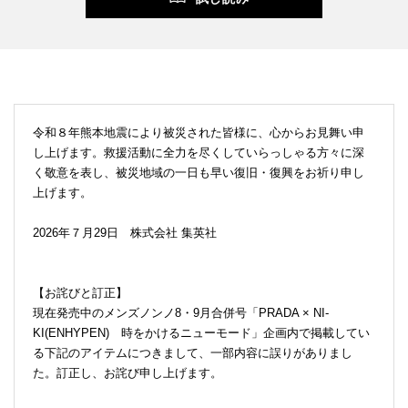
令和８年熊本地震により被災された皆様に、心からお見舞い申
し上げます。救援活動に全力を尽くしていらっしゃる方々に深
く敬意を表し、被災地域の一日も早い復旧・復興をお祈り申し
上げます。
2026年７月29日 株式会社 集英社
【お詫びと訂正】
現在発売中のメンズノンノ8・9月合併号「PRADA × NI-
KI(ENHYPEN) 時をかけるニューモード」企画内で掲載してい
る下記のアイテムにつきまして、一部内容に誤りがありまし
た。訂正し、お詫び申し上げます。