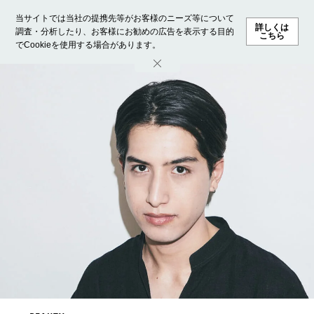
当サイトでは当社の提携先等がお客様のニーズ等について
詳しくは
調査・分析したり、お客様にお勧めの広告を表示する目的
こちら
でCookieを使用する場合があります。
ホーム
モデル募集
ランキング
ファッション
ビューテ