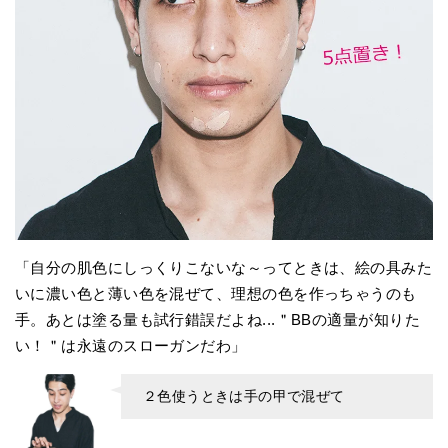
「自分の肌色にしっくりこないな～ってときは、絵の具みた
いに濃い色と薄い色を混ぜて、理想の色を作っちゃうのも
手。あとは塗る量も試行錯誤だよね...＂BBの適量が知りた
い！＂は永遠のスローガンだわ」
２色使うときは手の甲で混ぜて