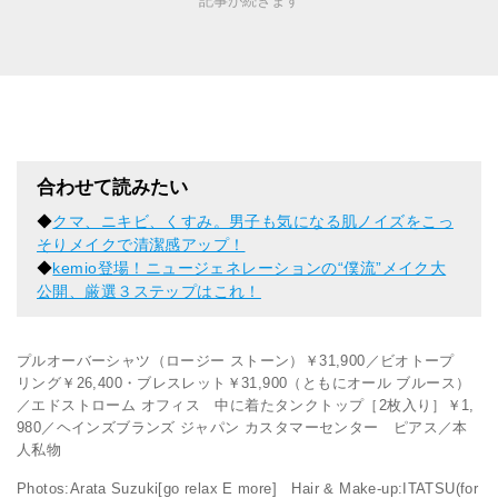
合わせて読みたい
◆
クマ、ニキビ、くすみ。男子も気になる肌ノイズをこっ
そりメイクで清潔感アップ！
◆
kemio登場！ニュージェネレーションの“僕流”メイク大
公開、厳選３ステップはこれ！
プルオーバーシャツ（ロージー ストーン）￥31,900／ビオトープ
リング￥26,400・ブレスレット￥31,900（ともにオール ブルース）
／エドストローム オフィス 中に着たタンクトップ［2枚入り］￥1,
980／ヘインズブランズ ジャパン カスタマーセンター ピアス／本
人私物
Photos:Arata Suzuki[go relax E more] Hair & Make-up:ITATSU(for