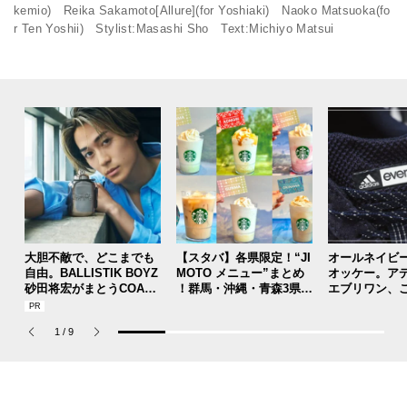
kemio) Reika Sakamoto[Allure](for Yoshiaki) Naoko Matsuoka(fo
r Ten Yoshii) Stylist:Masashi Sho Text:Michiyo Matsui
大胆不敵で、どこまでも
【スタバ】各県限定！“JI
オールネイビ
自由。BALLISTIK BOYZ
MOTO メニュー”まとめ
オッケー。ア
砂田将宏がまとうCOACH
！群馬・沖縄・青森3県分
エブリワン、
の新作フレグランス「コ
を一覧チェック
のコラボスニ
ーチ ピュア プラチナム
本当ですか？[
1
/
9
パルファム」
用私物 #362]