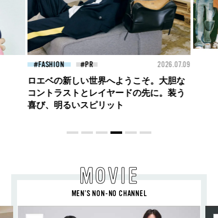
26.07.09
FASHION
2026.07.09
BEA
BEYOND A GOOD BOY ルイ・ヴィト
ンのプレフォールコレクションが描くプ
レッピースタイル
MOVIE
MEN’S NON-NO CHANNEL