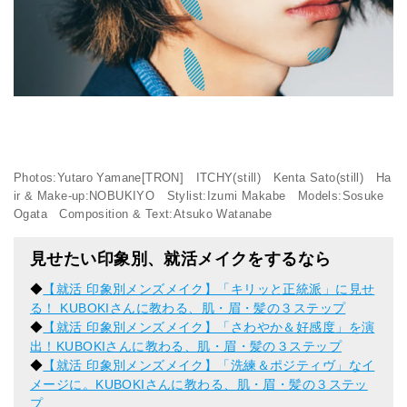
Photos:Yutaro Yamane[TRON] ITCHY(still) Kenta Sato(still) Ha
ir & Make-up:NOBUKIYO Stylist:Izumi Makabe Models:Sosuke
Ogata Composition & Text:Atsuko Watanabe
見せたい印象別、就活メイクをするなら
◆
【就活 印象別メンズメイク】「キリッと正統派」に見せ
る！ KUBOKIさんに教わる、肌・眉・髪の３ステップ
◆
【就活 印象別メンズメイク】「さわやか＆好感度」を演
出！KUBOKIさんに教わる、肌・眉・髪の３ステップ
◆
【就活 印象別メンズメイク】「洗練＆ポジティヴ」なイ
メージに。KUBOKIさんに教わる、肌・眉・髪の３ステッ
プ