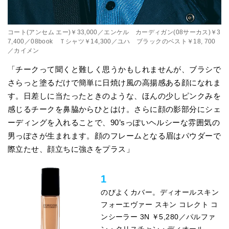
コート(アンセム エー)￥33,000／エンケル カーディガン(08サーカス)￥3
7,400／08book Ｔシャツ￥14,300／ユハ ブラックのベスト￥18, 700
／カイメン
「チークって聞くと難しく思うかもしれませんが、ブラシで
さらっと塗るだけで簡単に日焼け風の高揚感ある顔になれま
す。日差しに当たったときのような、ほんの少しピンクみを
感じるチークを鼻脇からひとはけ。さらに顔の影部分にシェ
ーディングを入れることで、90’sっぽいヘルシーな雰囲気の
男っぽさが生まれます。顔のフレームとなる眉はパウダーで
際立たせ、顔立ちに強さをプラス」
1
のびよくカバー。ディオールスキン
フォーエヴァー スキン コレクト コ
ンシーラー 3N ￥5,280／パルファ
ン・クリスチャン・ディオール