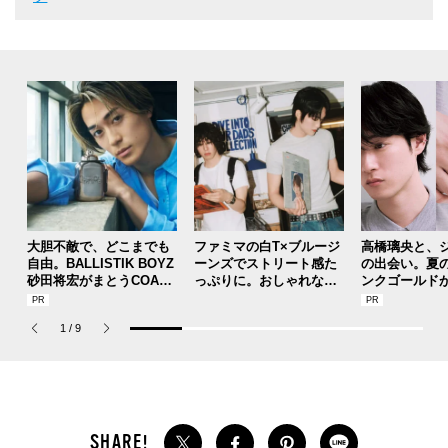
大胆不敵で、どこまでも
ファミマの白T×ブルージ
高橋璃央と、
自由。BALLISTIK BOYZ
ーンズでストリート感た
の出会い。夏
砂田将宏がまとうCOACH
っぷりに。おしゃれな人
ンクゴールド
の新作フレグランス「コ
が集う「ソウル」のショ
SUMMER PIN
ーチ ピュア プラチナム
ップ、コミュニティスナ
Jouete! Vol.1
1
/
9
パルファム」
ップ！