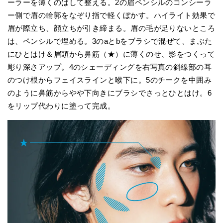
ーラーを薄くのばして整える。2の眉ペンシルのコンシーラ
ー側で眉の輪郭をなぞり指で軽くぼかす。ハイライト効果で
眉が際立ち、顔立ちが引き締まる。眉の毛が足りないところ
は、ペンシルで埋める。3のaとbをブラシで混ぜて、まぶた
にひとはけ＆眉頭から鼻筋（★）に薄くのせ、影をつくって
彫り深さアップ。4のシェーディングを右写真の斜線部の耳
のつけ根からフェイスラインと喉下に。5のチークを中囲み
のように鼻筋からやや下向きにブラシでさっとひとはけ。6
をリップ代わりに塗って完成。