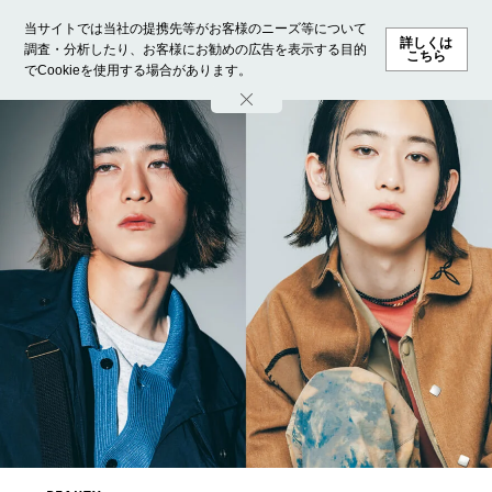
当サイトでは当社の提携先等がお客様のニーズ等について
詳しくは
調査・分析したり、お客様にお勧めの広告を表示する目的
こちら
でCookieを使用する場合があります。
ホーム
モデル募集
ランキング
ファッション
ビューテ