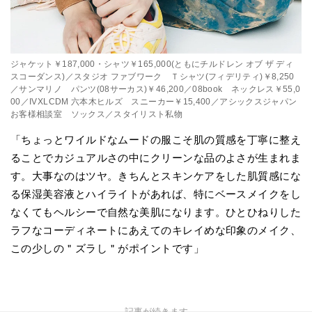
ジャケット￥187,000・シャツ￥165,000(ともにチルドレン オブ ザ ディ
スコーダンス)／スタジオ ファブワーク Ｔシャツ(フィデリティ)￥8,250
／サンマリノ パンツ(08サーカス)￥46,200／08book ネックレス￥55,0
00／IVXLCDM 六本木ヒルズ スニーカー￥15,400／アシックスジャパン
お客様相談室 ソックス／スタイリスト私物
「ちょっとワイルドなムードの服こそ肌の質感を丁寧に整え
ることでカジュアルさの中にクリーンな品のよさが生まれま
す。大事なのはツヤ。きちんとスキンケアをした肌質感にな
る保湿美容液とハイライトがあれば、特にベースメイクをし
なくてもヘルシーで自然な美肌になります。ひとひねりした
ラフなコーディネートにあえてのキレイめな印象のメイク、
この少しの＂ズラし＂がポイントです」