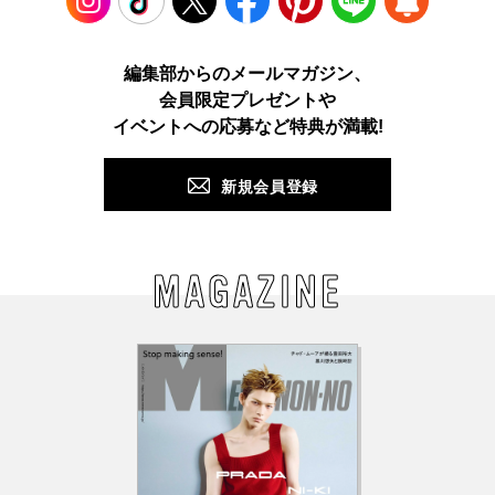
Instagram
TikTok
X
Facebook
Pinterest
LINE
WEB
編集部からのメールマガジン、
会員限定プレゼントや
PUSH
イベントへの応募など特典が満載!
新規会員登録
MAGAZINE