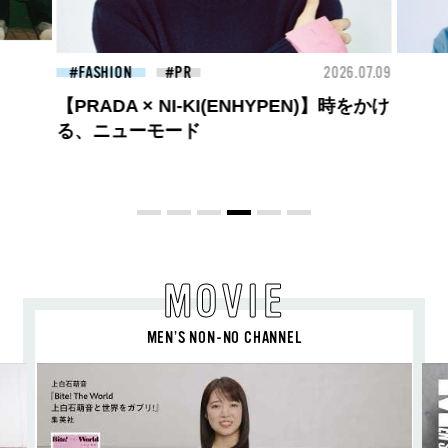
26.07.09
BEAUTY
2026.07.09
FAS
夏のパーマ、さらにあか抜け。N.（エヌ
ドット）のスタイリングアイテムで作る
旬ヘアのテクニックを、人気３サロンに
教わった！
MOVIE
MEN’S NON-NO CHANNEL