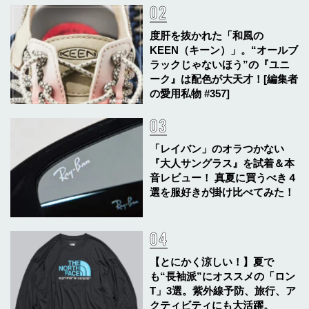
度肝を抜かれた「和風の
KEEN（キーン）」。“オールブ
ラックじゃないほう”の『ユニ
ーク』は配色が大天才！[編集者
の愛用私物 #357]
「レイバン」のオラつかない
『大人サングラス』を試着＆本
音レビュー！ 真夏に買うべき４
選を服好きが掛け比べてみた！
【とにかく涼しい！】夏で
も“長袖派”にオススメの「ロン
T」3選。紫外線予防、旅行、ア
クティビティにも大活躍。