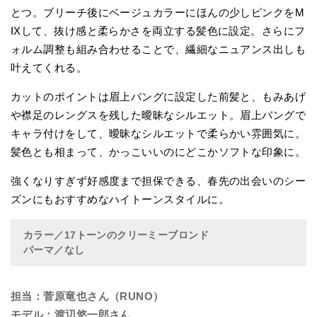
とつ。ブリーチ後にベージュカラーにほんの少しピンクをM
IXして、抜け感と柔らかさを両立する髪色に設定。さらにフ
ォルム調整も組み合わせることで、繊細なニュアンス出しも
叶えてくれる。
カットのポイントは眉上バングに設定した前髪と、もみあげ
や襟足のレングスを残した曖昧なシルエット。眉上バングで
キャラ付けをして、曖昧なシルエットで柔らかい雰囲気に。
髪色とも相まって、かっこいいのにどこかソフトな印象に。
強くなりすぎず好感度まで担保できる、春先の出会いのシー
ズンにもおすすめなハイトーンスタイルに。
カラー／17トーンのクリーミーブロンド
パーマ／なし
担当：菅原竜也さん（RUNO）
モデル：渡辺悠一郎さん