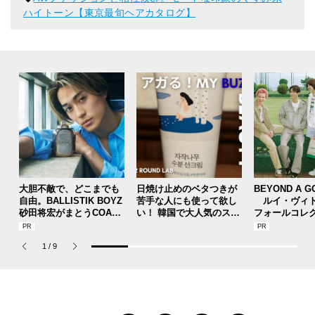
ハイトーン【東京最旬ヘアカタログ】
大胆不敵で、どこまでも
日焼け止めのベタつきが
BEYOND A G
自由。BALLISTIK BOYZ
苦手な人にも使って欲し
ルイ・ヴィト
砂田将宏がまとうCOACH
い！ 韓国で大人気のスト
フォールコレ
の新作フレグランス「コ
レスフリーな“水分サンク
描くプレッピ
ーチ ピュア プラチナム
リーム”
1
/
9
パルファム」