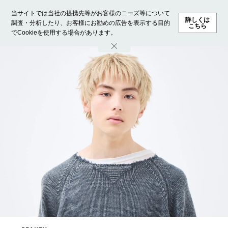
当サイトでは当社の提携先等がお客様のニーズ等について
詳しくは
調査・分析したり、お客様にお勧めの広告を表示する目的
こちら
でCookieを使用する場合があります。
ホーム
モデル募集
ランキング
ファッション
ビューテ