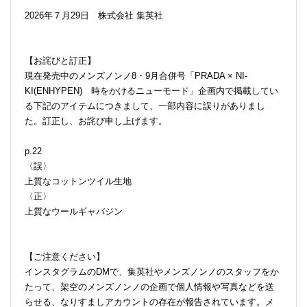
2026年７月29日 株式会社 集英社
【お詫びと訂正】
現在発売中のメンズノンノ8・9月合併号「PRADA × NI-
KI(ENHYPEN) 時をかけるニューモード」企画内で掲載してい
る下記のアイテムにつきまして、一部内容に誤りがありまし
た。訂正し、お詫び申し上げます。
p.22
〈誤〉
上質なコットンツイル生地
〈正〉
上質なウールギャバジン
【ご注意ください】
インスタグラムのDMで、集英社やメンズノンノのスタッフをか
たって、架空のメンズノンノの企画で個人情報や写真などを送
らせる、なりすましアカウントの存在が報告されています。メ