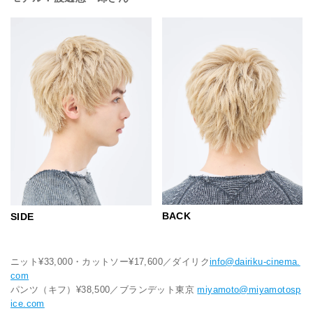
BACK
SIDE
ニット¥33,000・カットソー¥17,600／ダイリク
info@dairiku-cinema.
com
パンツ（キフ）¥38,500／ブランデット東京
miyamoto@miyamotosp
ice.com