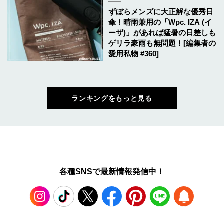
ずぼらメンズに大正解な優秀日
傘！晴雨兼用の「Wpc. IZA (イ
ーザ)」があれば猛暑の日差しも
ゲリラ豪雨も無問題！[編集者の
愛用私物 #360]
ランキングをもっと見る
各種SNSで最新情報発信中！