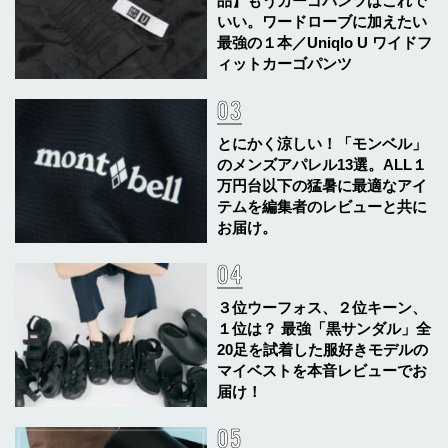
品】もうカーゴパンツはこれで
いい。ワードローブに加えたい
最強の１本／Uniqlo U ワイドフ
ィットカーゴパンツ
とにかく涼しい！「モンベル」
のメンズアパレル13選。ALL１
万円台以下の猛暑に最適なアイ
テムを編集者のレビューと共に
お届け。
３位ウーフォス、２位キーン、
１位は？ 最強「黒サンダル」全
20足を試着した服好きモデルの
マイベストを本音レビューでお
届け！