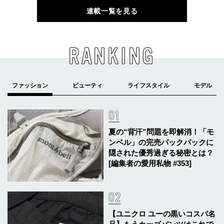
連載一覧を見る
RANKING
夏の“背汗”問題を即解消！「モ
ンベル」の完売バックパックに
隠された優秀過ぎる秘密とは？
[編集者の愛用私物 #353]
【ユニクロ ユーの黒いコスパ名