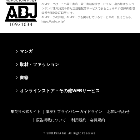
ABJマークは、この電子書店・電子書籍配信サービスが、著作権者からコ
ンテンツ使用許諾を得た正規版配信サービスであることを示す登録商標(登
録番号第6091713号)です。
ABJマークの詳細、ABJマークを掲示しているサービスの一覧はこちら。
https://aebs.or.jp/
マンガ
少年マンガ
青年マンガ
少女マンガ
女性マンガ
取材・ファッション
週刊少年ジャンプ
週刊ヤングジャンプ
りぼん
Cookie
ファッション・美容
芸能・情報・スポーツ
書籍
ジャンプSQ
ヤングジャンプ定期購読デジタル
マーガレット
Cocohana
Seventeen
Myojo
Vジャンプ
ヤンジャン！
別冊マーガレット
office YOU
文芸・文庫・総合
学芸・ノンフィクション・新書
ライトノベル・ノベライズ
キッズ
オンラインストア・その他WEBサービス
non-no
週プレNEWS
最強ジャンプ
となりのヤングジャンプ
マンガMee公式サイト
マンガMee公式サイト
すばる
集英社学芸部 - 学芸・ノンフィクション
集英社Webマガジン コバルト
集英社みらい文庫
BAILA
週プレ グラジャパ!
オンラインストア
その他WEBサービス
少年ジャンプ+
グランドジャンプ
リマコミ
リマコミ
小説すばる
集英社ビジネス書
集英社オレンジ文庫
集英社の児童図書 S-KIDS.LAND
MAQUIA
Sportiva
OTO
集英社アドナビ
ジャンプTOON
ウルトラジャンプ
ジャンプTOON
ジャンプTOON
集英社公式サイト
集英社プライバシーガイドライン
お問い合わせ
集英社 文芸ステーション
集英社新書
シフォン文庫
SPUR
パラスポ
SHUEISHA MANGA-ART HERITAGE
集英社エディターズ・ラボ
ZEBRACK
少年ジャンプ+
ZEBRACK
ZEBRACK
広告掲載について
利用規約・会員規約
web 集英社文庫
集英社新書プラス - 知の水先案内人
ダッシュエックス文庫公式サイト
LEE
ジャンプキャラクターズストア
ジャンプルーキー！
ジャンプTOON
マンガMeets
マンガMeets
青春と読書
1日5分で、明日は変わる よみタイ yomitai
JUMP j-BOOKS
eclat
© SHUEISHA Inc. All Right Reserved.
HAPPY PLUS STORE
S-MANGA
ZEBRACK
S-MANGA
S-MANGA
アジア人物史
kotoba