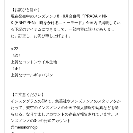
【お詫びと訂正】
現在発売中のメンズノンノ8・9月合併号「PRADA × NI-
KI(ENHYPEN) 時をかけるニューモード」企画内で掲載してい
る下記のアイテムにつきまして、一部内容に誤りがありまし
た。訂正し、お詫び申し上げます。
p.22
〈誤〉
上質なコットンツイル生地
〈正〉
上質なウールギャバジン
【ご注意ください】
インスタグラムのDMで、集英社やメンズノンノのスタッフをか
たって、架空のメンズノンノの企画で個人情報や写真などを送
らせる、なりすましアカウントの存在が報告されています。メ
ンズノンノの3つの公式アカウント
@mensnonnojp