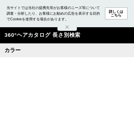
当サイトでは当社の提携先等がお客様のニーズ等について
詳しくは
調査・分析したり、お客様にお勧めの広告を表示する目的
こちら
でCookieを使用する場合があります。
ホーム
モデル募集
ランキング
ファッション
ビューテ
360°ヘアカタログ 長さ別検索
カラー