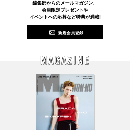
Instagram
TikTok
X
Facebook
Pinterest
LINE
WEB
編集部からのメールマガジン、
会員限定プレゼントや
PUSH
イベントへの応募など特典が満載!
新規会員登録
MAGAZINE