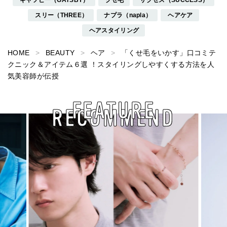
スリー（THREE）
ナプラ（napla）
ヘアケア
ヘアスタイリング
HOME
BEAUTY
ヘア
「くせ毛をいかす」口コミテ
クニック＆アイテム６選 ！スタイリングしやすくする方法を人
気美容師が伝授
FEATURE
RECOMMEND