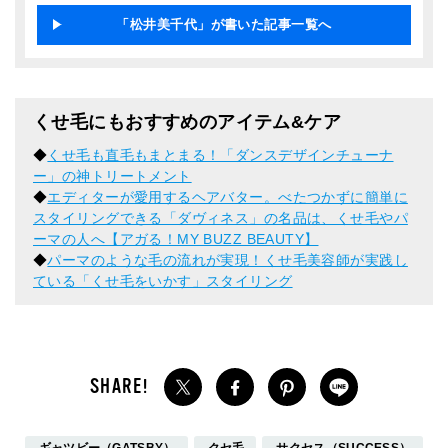
「松井美千代」が書いた記事一覧へ
くせ毛にもおすすめのアイテム&ケア
◆
くせ毛も直毛もまとまる！「ダンスデザインチューナ
ー」の神トリートメント
◆
エディターが愛用するヘアバター。べたつかずに簡単に
スタイリングできる「ダヴィネス」の名品は、くせ毛やパ
ーマの人へ【アガる！MY BUZZ BEAUTY】
◆
パーマのような毛の流れが実現！くせ毛美容師が実践し
ている「くせ毛をいかす」スタイリング
ギャツビー（GATSBY）
クセ毛
サクセス（SUCCESS）