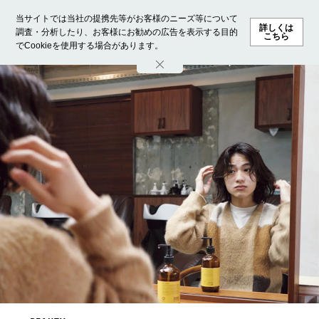
当サイトでは当社の提携先等がお客様のニーズ等について
詳しくは
調査・分析したり、お客様にお勧めの広告を表示する目的
こちら
でCookieを使用する場合があります。
ホーム
モデル募集
ランキング
ファッション
ビューテ