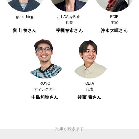
good thing
at’LAV by Belle
EDIE
店長
主宰
畠山 怜さん
宇梶祐市さん
沖永大暉さん
RUNO
OLTA
ディレクター
代表
中島和弥さん
後藤 泰さん