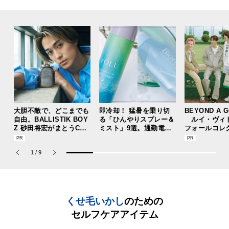
大胆不敵で、どこまでも
即冷却！ 猛暑を乗り切
BEYOND A 
自由。BALLISTIK BOY
る「ひんやりスプレー＆
ルイ・ヴィ
Z 砂田将宏がまとうCOA
ミスト」9選。通勤電車
フォールコレ
CHの新作フレグランス
前、運動後、日中...全シ
描くプレッピ
「コーチ ピュア プラチ
ーンで頼れる夏のメンズ
1
/
9
ナム パルファム」
のマストハブ。
くせ毛いかし
のための
セルフケアアイテム