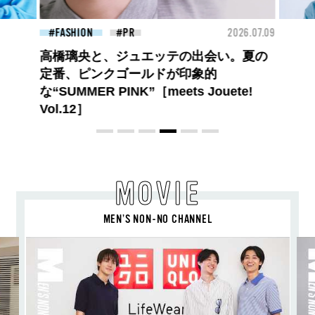
26.07.09
BEAUTY
2026.07.09
FAS
夏のパーマ、さらにあか抜け。N.（エヌ
ドット）のスタイリングアイテムで作る
旬ヘアのテクニックを、人気３サロンに
教わった！
MOVIE
MEN’S NON-NO CHANNEL