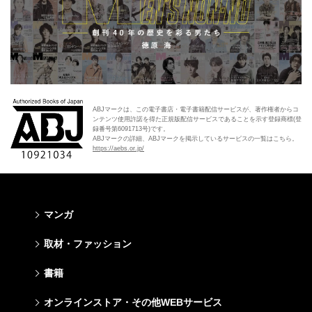
ABJマークは、この電子書店・電子書籍配信サービスが、著作権者からコ
ンテンツ使用許諾を得た正規版配信サービスであることを示す登録商標(登
録番号第6091713号)です。
ABJマークの詳細、ABJマークを掲示しているサービスの一覧はこちら。
https://aebs.or.jp/
マンガ
少年マンガ
青年マンガ
少女マンガ
女性マンガ
取材・ファッション
週刊少年ジャンプ
週刊ヤングジャンプ
りぼん
Cookie
ファッション・美容
芸能・情報・スポーツ
書籍
ジャンプSQ
ヤングジャンプ定期購読デジタル
マーガレット
Cocohana
Seventeen
Myojo
Vジャンプ
ヤンジャン！
別冊マーガレット
office YOU
文芸・文庫・総合
学芸・ノンフィクション・新書
ライトノベル・ノベライズ
キッズ
オンラインストア・その他WEBサービス
non-no
週プレNEWS
最強ジャンプ
となりのヤングジャンプ
マンガMee公式サイト
マンガMee公式サイト