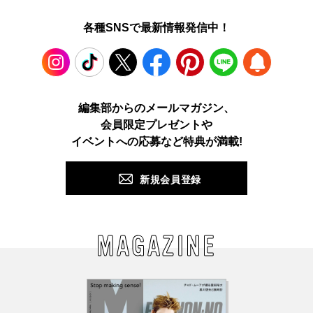
各種SNSで最新情報発信中！
Instagram
TikTok
X
Facebook
Pinterest
LINE
WEB
編集部からのメールマガジン、
会員限定プレゼントや
PUSH
イベントへの応募など特典が満載!
新規会員登録
MAGAZINE