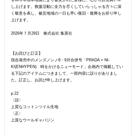
し上げます。救援活動に全力を尽くしていらっしゃる方々に深
く敬意を表し、被災地域の一日も早い復旧・復興をお祈り申し
上げます。
2026年７月29日 株式会社 集英社
【お詫びと訂正】
現在発売中のメンズノンノ8・9月合併号「PRADA × NI-
KI(ENHYPEN) 時をかけるニューモード」企画内で掲載してい
る下記のアイテムにつきまして、一部内容に誤りがありまし
た。訂正し、お詫び申し上げます。
p.22
〈誤〉
上質なコットンツイル生地
〈正〉
上質なウールギャバジン