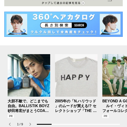
大胆不敵で、どこまでも
2005年の「N.ハリウッド
BEYOND A G
自由。BALLISTIK BOYZ
」のムードが買える!? セ
ルイ・ヴィト
砂田将宏がまとうCOACH
レクトショップ「THE T
フォールコレ
の新作フレグランス「コ
OKYO」 の別注アイテム
描くプレッピ
ーチ ピュア プラチナム
は争奪戦必至！
1
/
9
パルファム」