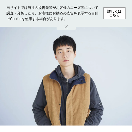
当サイトでは当社の提携先等がお客様のニーズ等について
詳しくは
調査・分析したり、お客様にお勧めの広告を表示する目的
こちら
でCookieを使用する場合があります。
ホーム
モデル募集
ランキング
ファッション
ビューテ