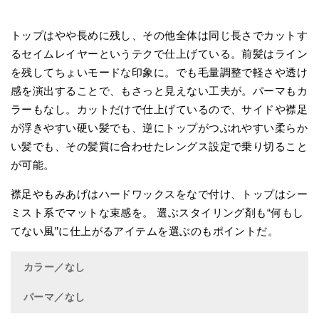
トップはやや長めに残し、その他全体は同じ長さでカットす
るセイムレイヤーというテクで仕上げている。前髪はライン
を残してちょいモードな印象に。でも毛量調整で軽さや透け
感を演出することで、もさっと見えない工夫が。パーマもカ
ラーもなし。カットだけで仕上げているので、サイドや襟足
が浮きやすい硬い髪でも、逆にトップがつぶれやすい柔らか
い髪でも、その髪質に合わせたレングス設定で乗り切ること
が可能。
襟足やもみあげはハードワックスをなで付け、トップはシー
ミスト系でマットな束感を。 選ぶスタイリング剤も“何もし
てない風”に仕上がるアイテムを選ぶのもポイントだ。
カラー／なし
パーマ／なし