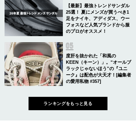
【最新】最強トレンドサンダル
25選！ 夏にメンズが買うべき1
足をナイキ、アディダス、ウー
フォスなど人気ブランドから服
のプロがオススメ！
度肝を抜かれた「和風の
KEEN（キーン）」。“オールブ
ラックじゃないほう”の『ユニ
ーク』は配色が大天才！[編集者
の愛用私物 #357]
ランキングをもっと見る