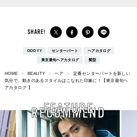
OOO YY
センターパート
ヘアカタログ
東京最旬ヘアカタログ
髪型
HOME
BEAUTY
ヘア
定番センターパートを新しい
気分で。動きのあるスタイルはこなれた印象に！【東京最旬ヘ
アカタログ 】
FEATURE
RECOMMEND