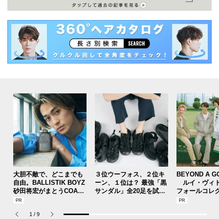
大胆不敵で、どこまでも
３位ウーフォス、２位キ
BEYOND A G
自由。BALLISTIK BOYZ
ーン、１位は？ 最強「黒
ルイ・ヴィト
砂田将宏がまとうCOACH
サンダル」全20足を試着
フォールコレ
の新作フレグランス「コ
した服好きモデルのマイ
描くプレッピ
ーチ ピュア プラチナム
ベストを本音レビューで
1
/
9
パルファム」
お届け！