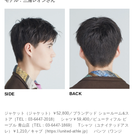
モデル：三浦レオンさん
BACK
SIDE
ジャケット（ジャケット）￥52,800／ブランデッド ショールーム&ス
トア［TEL：03-6447-2018］ シャツ￥59,400／ビューティフル ピ
ープル 青山店［TEL：03-6447-1869］ Tシャツ（ユナイテッドアス
レ）￥1,210／キャブ［https://united-athle.jp］ パンツ（ワンジ