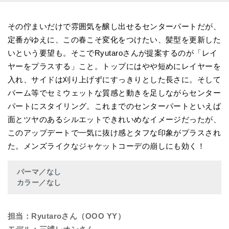
その佇まいだけで雰囲気を醸し出せるセンターパートだが、
定番がゆえに、この春こそ変化をつけたい、髪型を更新した
いという要望も。そこでRyutaroさんが提案するのが「レイ
ヤーをプラスする」こと。トップにはやや短めにレイヤーを
入れ、サイドは刈り上げずにすっきりとした長さに。そして
バーム等でセミウェットな質感と動きを足しながらセンター
パートにスタイリング。これまでのセンターパートといえば
面とツヤのあるシルエットできれいめなイメージだったが、
このアップデートで一気に抜け感とタフな印象がプラスされ
た。メンズライクなジャケットコーデの崩しにも効く！
パーマ／なし
カラー／なし
担当：Ryutaroさん（OOO YY）