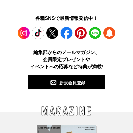
各種SNSで最新情報発信中！
Instagram
TikTok
X
Facebook
Pinterest
LINE
WEB
編集部からのメールマガジン、
会員限定プレゼントや
PUSH
イベントへの応募など特典が満載!
新規会員登録
MAGAZINE