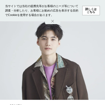
当サイトでは当社の提携先等がお客様のニーズ等について
詳しくは
調査・分析したり、お客様にお勧めの広告を表示する目的
こちら
でCookieを使用する場合があります。
ホーム
モデル募集
ランキング
ファッション
ビューテ