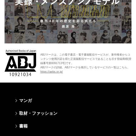
ABJマークは、この電子書店・電子書籍配信サービスが、著作権者からコ
ンテンツ使用許諾を得た正規版配信サービスであることを示す登録商標(登
録番号第6091713号)です。
ABJマークの詳細、ABJマークを掲示しているサービスの一覧はこちら。
https://aebs.or.jp/
マンガ
少年マンガ
青年マンガ
少女マンガ
女性マンガ
取材・ファッション
週刊少年ジャンプ
週刊ヤングジャンプ
りぼん
Cookie
ファッション・美容
芸能・情報・スポーツ
書籍
ジャンプSQ
ヤングジャンプ定期購読デジタル
マーガレット
Cocohana
Seventeen
Myojo
Vジャンプ
ヤンジャン！
別冊マーガレット
office YOU
文芸・文庫・総合
学芸・ノンフィクション・新書
ライトノベル・ノベライズ
キッズ