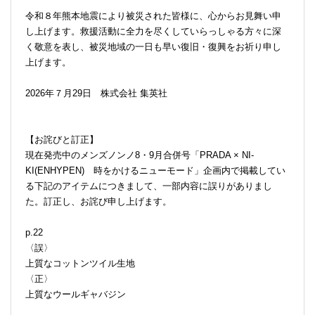
令和８年熊本地震により被災された皆様に、心からお見舞い申
し上げます。救援活動に全力を尽くしていらっしゃる方々に深
く敬意を表し、被災地域の一日も早い復旧・復興をお祈り申し
上げます。
2026年７月29日 株式会社 集英社
【お詫びと訂正】
現在発売中のメンズノンノ8・9月合併号「PRADA × NI-
KI(ENHYPEN) 時をかけるニューモード」企画内で掲載してい
る下記のアイテムにつきまして、一部内容に誤りがありまし
た。訂正し、お詫び申し上げます。
p.22
〈誤〉
上質なコットンツイル生地
〈正〉
上質なウールギャバジン