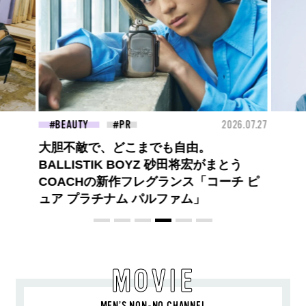
26.07.27
BEAUTY
2026.07.09
FAS
夏のパーマ、さらにあか抜け。N.（エヌ
ドット）のスタイリングアイテムで作る
旬ヘアのテクニックを、人気３サロンに
教わった！
MOVIE
MEN’S NON-NO CHANNEL