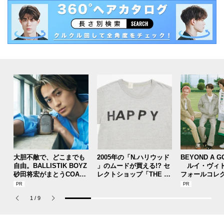
大胆不敵で、どこまでも
2005年の「N.ハリウッド
BEYOND A G
自由。BALLISTIK BOYZ
」のムードが買える!? セ
ルイ・ヴィト
砂田将宏がまとうCOACH
レクトショップ「THE T
フォールコレ
の新作フレグランス「コ
OKYO」 の別注アイテム
描くプレッピ
ーチ ピュア プラチナム
は争奪戦必至！
1
/
9
パルファム」