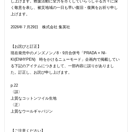
し上げます。救援活動に全力を尽くしていらっしゃる方々に深
く敬意を表し、被災地域の一日も早い復旧・復興をお祈り申し
上げます。
2026年７月29日 株式会社 集英社
【お詫びと訂正】
現在発売中のメンズノンノ8・9月合併号「PRADA × NI-
KI(ENHYPEN) 時をかけるニューモード」企画内で掲載してい
る下記のアイテムにつきまして、一部内容に誤りがありまし
た。訂正し、お詫び申し上げます。
p.22
〈誤〉
上質なコットンツイル生地
〈正〉
上質なウールギャバジン
【ご注意ください】