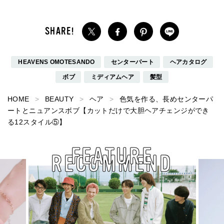
HEAVENS OMOTESANDO
センターパート
ヘアカタログ
ボブ
ミディアムヘア
髪型
HOME
BEAUTY
ヘア
色気を作る、長めセンターパ
ートとニュアンスボブ【カットだけで大胆ヘアチェンジができ
る12スタイル⑤】
FEATURE
RECOMMEND