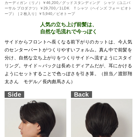
カーディガン（リノ）￥46,200／グッドスタンディング シャツ（ユニバ
ーサル プロダクツ）￥29,700／1LDK Ｔシャツ（ヘインズ フォー ビオト
ープ）［２枚入り］￥5,940／ビオトープ
人気の立ち上げ前髪は、
自然な毛流れで今っぽく
サイドからフロントへ長くなる前下がりのカットは、今人気
のセンターパートがつくりやすいフォルム。真ん中で前髪を
分け、自然な立ち上がりをつくりサイドへ流すようにスタイ
リング。サイド～バックは長めミディアムだが、耳にかける
ようにセットすることで色っぽさを引き算。（担当／渡部翔
太さん モデル／長内彪馬さん）
Side
Back