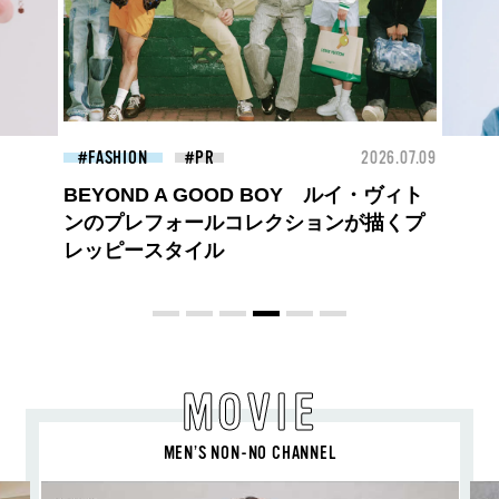
26.07.09
BEAUTY
2026.07.09
FAS
夏のパーマ、さらにあか抜け。N.（エヌ
ドット）のスタイリングアイテムで作る
旬ヘアのテクニックを、人気３サロンに
教わった！
MOVIE
MEN’S NON-NO CHANNEL