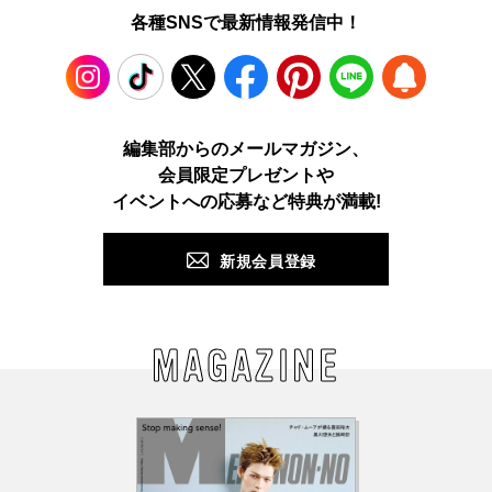
各種SNSで最新情報発信中！
Instagram
TikTok
X
Facebook
Pinterest
LINE
WEB
編集部からのメールマガジン、
会員限定プレゼントや
PUSH
イベントへの応募など特典が満載!
新規会員登録
MAGAZINE