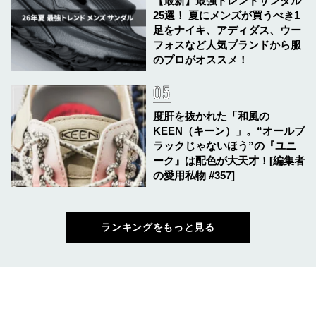
【最新】最強トレンドサンダル
25選！ 夏にメンズが買うべき1
足をナイキ、アディダス、ウー
フォスなど人気ブランドから服
のプロがオススメ！
度肝を抜かれた「和風の
KEEN（キーン）」。“オールブ
ラックじゃないほう”の『ユニ
ーク』は配色が大天才！[編集者
の愛用私物 #357]
ランキングをもっと見る