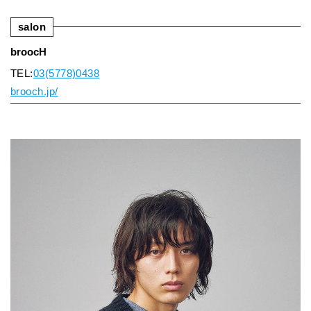
salon
broocH
TEL:
03(5778)0438
brooch.jp/