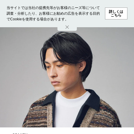
当サイトでは当社の提携先等がお客様のニーズ等について
詳しくは
調査・分析したり、お客様にお勧めの広告を表示する目的
こちら
でCookieを使用する場合があります。
ホーム
モデル募集
ランキング
ファッション
ビューテ