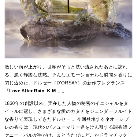
激しい雨が上がり、世界がそっと洗い流されたあとに訪れ
る、脆く静謐な沈黙。そんなエモーショナルな瞬間を香りに
閉じ込めた、ドルセー（D’ORSAY）の新作フレグランス
「
Love After Rain. K.M.
」。
1830年の創設以来、実在した人物の秘密のイニシャルをタ
イトルに冠し、さまざまな愛のカタチをジェンダーフルイド
な香りで表現してきたドルセー 。今回登場するネオ・シプ
レの香りは、現代のパフューマリー界をけん引する調香師フ
ァニー・バルが手がけ、まとうたびにどこかドラマチック