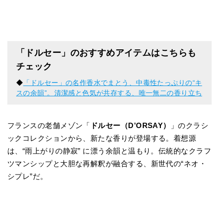
「ドルセー」のおすすめアイテムはこちらも
チェック
◆
「ドルセー」の名作香水でまとう、中毒性たっぷりの“キ
スの余韻”。清潔感と色気が共存する、唯一無二の香り立ち
フランスの老舗メゾン「
ドルセー（D’ORSAY）
」のクラシ
ックコレクションから、新たな香りが登場する。着想源
は、“雨上がりの静寂” に漂う余韻と温もり。伝統的なクラフ
ツマンシップと大胆な再解釈が融合する、新世代の“ネオ・
シプレ”だ。