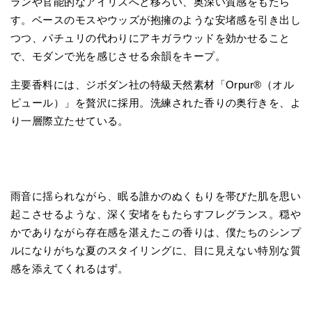
ランや官能的なアイリスへと移ろい、奥深い質感をもたら
す。ベースのモスやウッズが抱擁のような安堵感を引き出し
つつ、パチュリの代わりにアキガラウッドを効かせること
で、モダンで光を感じさせる余韻をキープ。
主要香料には、ジボダン社の特級天然素材「Orpur®（オル
ピュール）」を贅沢に採用。洗練された香りの奥行きを、よ
り一層際立たせている。
雨音に揺られながら、眠る誰かのぬくもりを帯びた肌を思い
起こさせるような、深く安堵をもたらすフレグランス。穏や
かでありながら存在感を湛えたこの香りは、僕たちのシンプ
ルになりがちな夏のスタイリングに、目に見えない特別な質
感を添えてくれるはず。