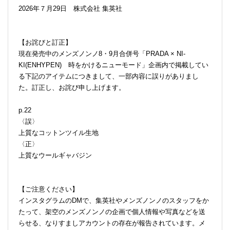
2026年７月29日 株式会社 集英社
【お詫びと訂正】
現在発売中のメンズノンノ8・9月合併号「PRADA × NI-
KI(ENHYPEN) 時をかけるニューモード」企画内で掲載してい
る下記のアイテムにつきまして、一部内容に誤りがありまし
た。訂正し、お詫び申し上げます。
p.22
〈誤〉
上質なコットンツイル生地
〈正〉
上質なウールギャバジン
【ご注意ください】
インスタグラムのDMで、集英社やメンズノンノのスタッフをか
たって、架空のメンズノンノの企画で個人情報や写真などを送
らせる、なりすましアカウントの存在が報告されています。メ