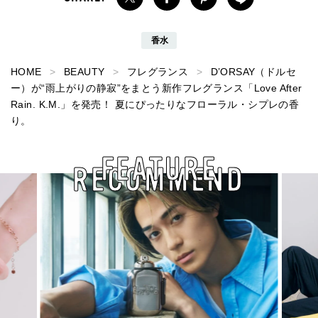
香水
HOME
BEAUTY
フレグランス
D’ORSAY（ドルセ
ー）が“雨上がりの静寂”をまとう新作フレグランス「Love After
Rain. K.M.」を発売！ 夏にぴったりなフローラル・シプレの香
り。
FEATURE
RECOMMEND