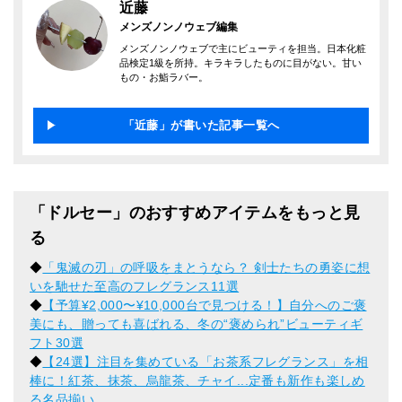
近藤
メンズノンノウェブ編集
メンズノンノウェブで主にビューティを担当。日本化粧
品検定1級を所持。キラキラしたものに目がない。甘い
もの・お鮨ラバー。
「近藤」が書いた記事一覧へ
「ドルセー」のおすすめアイテムをもっと見
る
◆
「鬼滅の刃」の呼吸をまとうなら？ 剣士たちの勇姿に想
いを馳せた至高のフレグランス11選
◆
【予算¥2,000〜¥10,000台で見つける！】自分へのご褒
美にも、贈っても喜ばれる、冬の“褒められ”ビューティギ
フト30選
◆
【24選】注目を集めている「お茶系フレグランス」を相
棒に！紅茶、抹茶、烏龍茶、チャイ...定番も新作も楽しめ
る名品揃い