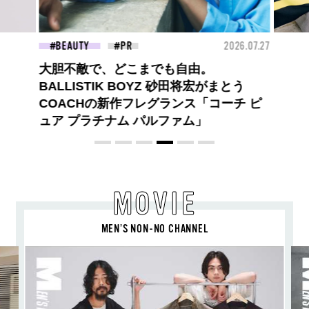
26.07.27
FASHION
2026.07.09
BEA
ロエベの新しい世界へようこそ。大胆な
コントラストとレイヤードの先に。装う
喜び、明るいスピリット
MOVIE
MEN’S NON-NO CHANNEL