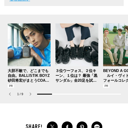
大胆不敵で、どこまでも
３位ウーフォス、２位キ
BEYOND A G
自由。BALLISTIK BOYZ
ーン、１位は？ 最強「黒
ルイ・ヴィト
砂田将宏がまとうCOACH
サンダル」全20足を試着
フォールコレ
の新作フレグランス「コ
した服好きモデルのマイ
描くプレッピ
ーチ ピュア プラチナム
ベストを本音レビューで
1
/
9
パルファム」
お届け！