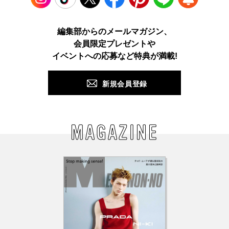
Instagram
TikTok
X
Facebook
Pinterest
LINE
WEB
編集部からのメールマガジン、
会員限定プレゼントや
PUSH
イベントへの応募など特典が満載!
新規会員登録
MAGAZINE