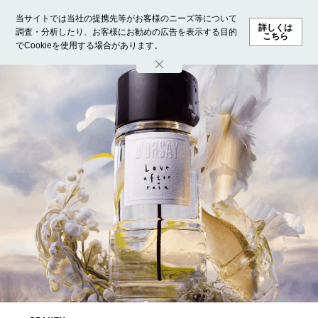
当サイトでは当社の提携先等がお客様のニーズ等について
詳しくは
調査・分析したり、お客様にお勧めの広告を表示する目的
こちら
でCookieを使用する場合があります。
ホーム
モデル募集
ランキング
ファッション
ビューテ