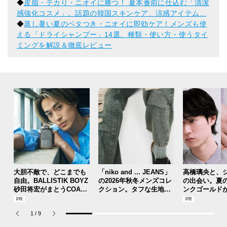
◆
皮脂・テカり・ニオイに勝つ！ 夏本番前に仕込む「清潔
感強化コスメ」。話題の韓国スキンケア、涼感アイテム...
◆
蒸し暑い夏のベタつき・ニオイに即効ケア！メンズも使
える「ドライシャンプー」14選。種類・使い方・使うタイ
ミングを解説＆徹底レビュー
大胆不敵で、どこまでも
「niko and ... JEANS」
高橋璃央と、
自由。BALLISTIK BOYZ
の2026年秋冬メンズコレ
の出会い。夏
砂田将宏がまとうCOACH
クション。タフな生地、
ンクゴールド
の新作フレグランス「コ
ヴィンテージ加工、トレ
SUMMER PIN
ーチ ピュア プラチナム
ンドのワイド感etc. こだ
Jouete! Vol.1
1
/
9
パルファム」
わりの全11型！