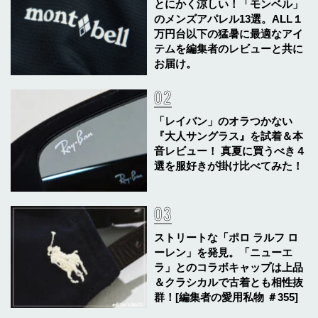
とにかく涼しい！「モンベル」
のメンズアパレル13選。ALL１
万円台以下の猛暑に最適なアイ
テムを編集者のレビューと共に
お届け。
「レイバン」のオラつかない
『大人サングラス』を試着＆本
音レビュー！ 真夏に買うべき４
選を服好きが掛け比べてみた！
ストリートな「ポロ ラルフ ロ
ーレン」を発見。「ニューエ
ラ」とのコラボキャップは上品
＆クラシカルで古着とも相性抜
群！[編集者の愛用私物 ＃355]