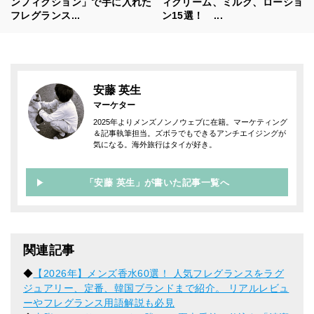
ンフィクション」で手に入れた
ィクリーム、ミルク、ローショ
フレグランス...
ン15選！ ...
安藤 英生
マーケター
2025年よりメンズノンノウェブに在籍。マーケティング
＆記事執筆担当。ズボラでもできるアンチエイジングが
気になる。海外旅行はタイが好き。
「安藤 英生」が書いた記事一覧へ
関連記事
◆
【2026年】メンズ香水60選！ 人気フレグランスをラグ
ジュアリー、定番、韓国ブランドまで紹介。 リアルレビュ
ーやフレグランス用語解説も必見