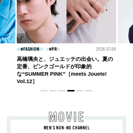
26.07.09
FASHION
2026.07.09
BEA
【PRADA × NI-KI(ENHYPEN)】時をかけ
る、ニューモード
MOVIE
MEN’S NON-NO CHANNEL