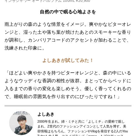
インザシャワー オードパルファム 100mL ¥20,900
自然の中で眠る心地よさを
雨上がりの森のような情景をイメージ。爽やかなビターオレ
ンジと、湿った土や落ち葉が焼けたあとのスモーキーな香り
が調和し、カンパリアコードのアクセントが加わることで、
洗練された印象に。
よしあきが試してみた！
「ほどよい爽やかさを持つビターオレンジと、森の中にいる
ようなウッディな香調の相性が抜群。まとってからベッドに
入るまでの香りの変化も楽しめそう。優しく香ってくれるの
で、睡眠前の雰囲気を作り出すのにぴったりですね！」
よしあき
2000年生まれ。姉・ミチと共に「よしミチ」の愛称で親し
まれ、Z世代のファッションアイコンとして人気を博す。美
容情報はもちろん、ファッションやVlogを発信する2人のYou
Tubeも大人気。コスメブランド「perse」もプロデュース。