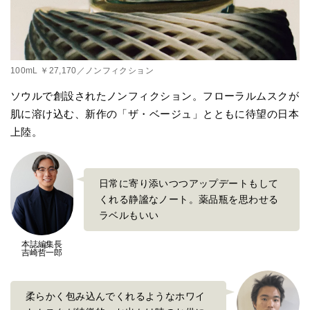
100mL ￥27,170／ノンフィクション
ソウルで創設されたノンフィクション。フローラルムスクが
肌に溶け込む、新作の「ザ・ベージュ」とともに待望の日本
上陸。
日常に寄り添いつつアップデートもして
くれる静謐なノート。薬品瓶を思わせる
ラベルもいい
本誌編集長
吉崎哲一郎
柔らかく包み込んでくれるようなホワイ