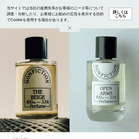
当サイトでは当社の提携先等がお客様のニーズ等について
詳しくは
調査・分析したり、お客様にお勧めの広告を表示する目的
こちら
でCookieを使用する場合があります。
ホーム
モデル募集
ランキング
ファッション
ビューテ