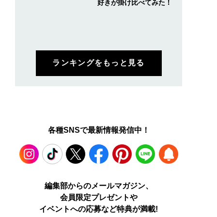
好きが掛け比べてみた！
ランキングをもっと見る
各種SNSで最新情報発信中！
Instagram
TikTok
X
Facebook
Pinterest
LINE
WEB
編集部からのメールマガジン、
会員限定プレゼントや
PUSH
イベントへの応募など特典が満載!