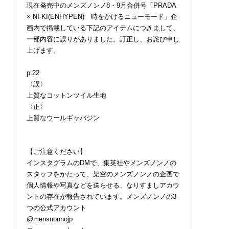
現在発売中のメンズノンノ8・9月合併号「PRADA
× NI-KI(ENHYPEN) 時をかけるニューモード」企
画内で掲載している下記のアイテムにつきまして、
一部内容に誤りがありました。訂正し、お詫び申し
上げます。
p.22
〈誤〉
上質なコットンツイル生地
〈正〉
上質なウールギャバジン
【ご注意ください】
インスタグラムのDMで、集英社やメンズノンノの
スタッフをかたって、架空のメンズノンノの企画で
個人情報や写真などを送らせる、なりすましアカウ
ントの存在が報告されています。メンズノンノの3
つの公式アカウント
@mensnonnojp