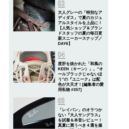
大人グレーの「特別なア
ディダス」で夏のカジュ
アルスタイルを上品に！
【人気ショップ＆ブラン
ドスタッフの夏の毎日更
新スニーカースナップ／
DAY6】
度肝を抜かれた「和風の
KEEN（キーン）」。“オ
ールブラックじゃないほ
う”の『ユニーク』は配
色が大天才！[編集者の愛
用私物 #357]
「レイバン」のオラつか
ない『大人サングラス』
を試着＆本音レビュー！
真夏に買うべき４選を服