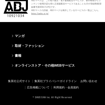
ABJマークは、この電子書店・電子書籍配信サービスが、著作権者からコ
ンテンツ使用許諾を得た正規版配信サービスであることを示す登録商標(登
録番号第6091713号)です。
ABJマークの詳細、ABJマークを掲示しているサービスの一覧はこちら。
https://aebs.or.jp/
マンガ
少年マンガ
青年マンガ
少女マンガ
女性マンガ
取材・ファッション
週刊少年ジャンプ
週刊ヤングジャンプ
りぼん
Cookie
ファッション・美容
芸能・情報・スポーツ
書籍
ジャンプSQ
ヤングジャンプ定期購読デジタル
マーガレット
Cocohana
Seventeen
Myojo
Vジャンプ
ヤンジャン！
別冊マーガレット
office YOU
文芸・文庫・総合
学芸・ノンフィクション・新書
ライトノベル・ノベライズ
キッズ
オンラインストア・その他WEBサービス
non-no
週プレNEWS
最強ジャンプ
となりのヤングジャンプ
マンガMee公式サイト
マンガMee公式サイト
すばる
集英社学芸部 - 学芸・ノンフィクション
集英社Webマガジン コバルト
集英社みらい文庫
BAILA
週プレ グラジャパ!
オンラインストア
その他WEBサービス
少年ジャンプ+
グランドジャンプ
リマコミ
リマコミ
小説すばる
集英社ビジネス書
集英社オレンジ文庫
集英社の児童図書 S-KIDS.LAND
MAQUIA
Sportiva
OTO
集英社アドナビ
ジャンプTOON
ウルトラジャンプ
ジャンプTOON
ジャンプTOON
集英社公式サイト
集英社プライバシーガイドライン
お問い合わせ
集英社 文芸ステーション
集英社新書
シフォン文庫
SPUR
パラスポ
SHUEISHA MANGA-ART HERITAGE
集英社エディターズ・ラボ
ZEBRACK
少年ジャンプ+
ZEBRACK
ZEBRACK
広告掲載について
利用規約・会員規約
web 集英社文庫
集英社新書プラス - 知の水先案内人
ダッシュエックス文庫公式サイト
LEE
ジャンプキャラクターズストア
ジャンプルーキー！
ジャンプTOON
マンガMeets
マンガMeets
青春と読書
1日5分で、明日は変わる よみタイ yomitai
JUMP j-BOOKS
eclat
© SHUEISHA Inc. All Right Reserved.
HAPPY PLUS STORE
S-MANGA
ZEBRACK
S-MANGA
S-MANGA
アジア人物史
kotoba
T JAPAN
SHUEISHA VOX