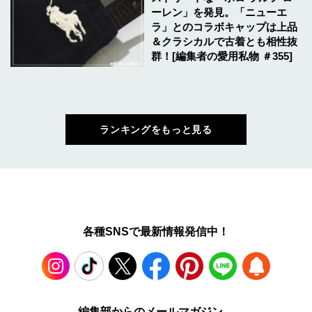
ーレン」を発見。「ニューエ
ラ」とのコラボキャップは上品
＆クラシカルで古着とも相性抜
群！[編集者の愛用私物 ＃355]
ランキングをもっと見る
各種SNSで最新情報発信中！
Instagram
TikTok
X
Facebook
Pinterest
LINE
WEB
編集部からのメールマガジン、