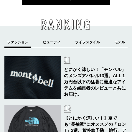
RANKING
とにかく涼しい！「モンベル」
のメンズアパレル13選。ALL１
万円台以下の猛暑に最適なアイ
テムを編集者のレビューと共に
お届け。
【とにかく涼しい！】夏で
も“長袖派”にオススメの「ロン
T」3選。紫外線予防、旅行、ア