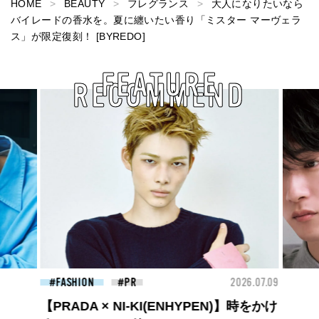
HOME
BEAUTY
フレグランス
大人になりたいなら
バイレードの香水を。夏に纏いたい香り「ミスター マーヴェラ
ス」が限定復刻！ [BYREDO]
FEATURE
RECOMMEND
26.07.09
FASHION
2026.07.09
FAS
高橋璃央と、ジュエッテの出会い。夏の