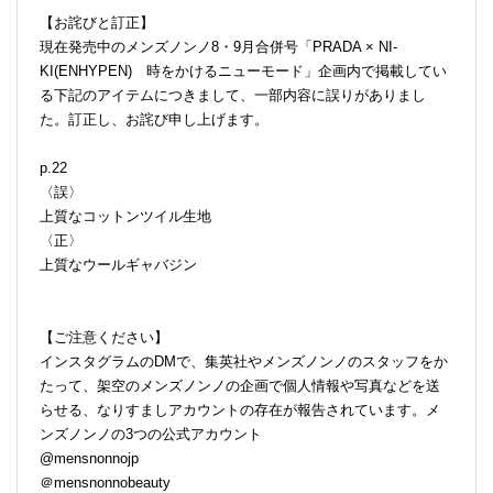
【お詫びと訂正】
現在発売中のメンズノンノ8・9月合併号「PRADA × NI-
KI(ENHYPEN) 時をかけるニューモード」企画内で掲載してい
る下記のアイテムにつきまして、一部内容に誤りがありまし
た。訂正し、お詫び申し上げます。
p.22
〈誤〉
上質なコットンツイル生地
〈正〉
上質なウールギャバジン
【ご注意ください】
インスタグラムのDMで、集英社やメンズノンノのスタッフをか
たって、架空のメンズノンノの企画で個人情報や写真などを送
らせる、なりすましアカウントの存在が報告されています。メ
ンズノンノの3つの公式アカウント
@mensnonnojp
＠mensnonnobeauty