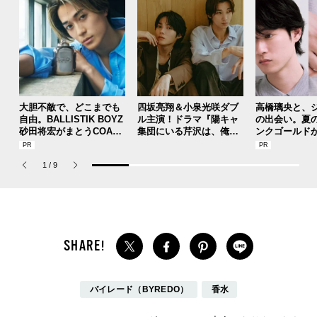
大胆不敵で、どこまでも
四坂亮翔＆小泉光咲ダブ
高橋璃央と、
自由。BALLISTIK BOYZ
ル主演！ドラマ『陽キャ
の出会い。夏
砂田将宏がまとうCOACH
集団にいる芹沢は、俺の
ンクゴールド
の新作フレグランス「コ
前だと様子がおかしい』
SUMMER PIN
ーチ ピュア プラチナム
で見せた“息ぴったり”な
Jouete! Vol.1
1
/
9
パルファム」
関係性
バイレード（BYREDO）
香水