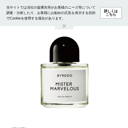
当サイトでは当社の提携先等がお客様のニーズ等について
詳しくは
調査・分析したり、お客様にお勧めの広告を表示する目的
こちら
でCookieを使用する場合があります。
ホーム
モデル募集
ランキング
ファッション
ビューテ