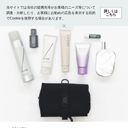
当サイトでは当社の提携先等がお客様のニーズ等について
詳しくは
調査・分析したり、お客様にお勧めの広告を表示する目的
こちら
でCookieを使用する場合があります。
ホーム
モデル募集
ランキング
ファッション
ビューテ