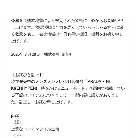
令和８年熊本地震により被災された皆様に、心からお見舞い申
し上げます。救援活動に全力を尽くしていらっしゃる方々に深
く敬意を表し、被災地域の一日も早い復旧・復興をお祈り申し
上げます。
2026年７月29日 株式会社 集英社
【お詫びと訂正】
現在発売中のメンズノンノ8・9月合併号「PRADA × NI-
KI(ENHYPEN) 時をかけるニューモード」企画内で掲載してい
る下記のアイテムにつきまして、一部内容に誤りがありまし
た。訂正し、お詫び申し上げます。
p.22
〈誤〉
上質なコットンツイル生地
〈正〉