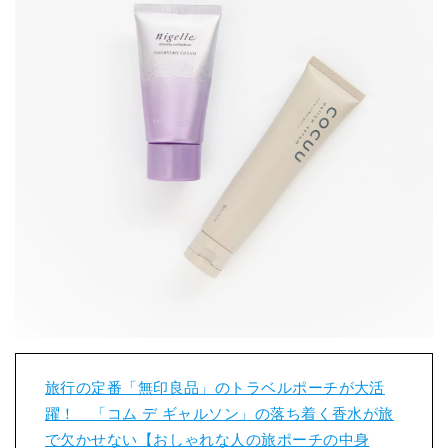
旅行の定番「無印良品」のトラベルポーチが大活
躍！ 「コム デ ギャルソン」の落ち着く香水が旅
で欠かせない【おしゃれな人の旅ポーチの中身