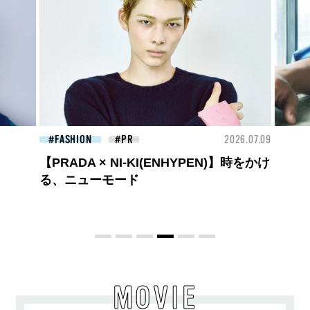
26.07.09
BEAUTY
2026.07.27
FAS
大胆不敵で、どこまでも自由。
BALLISTIK BOYZ 砂田将宏がまとう
COACHの新作フレグランス「コーチ ピ
ュア プラチナム パルファム」
MOVIE