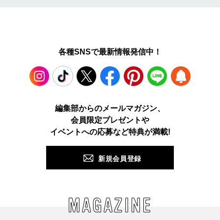
各種SNSで最新情報発信中！
Instagram
TikTok
X
Facebook
Pinterest
LINE
WEB
編集部からのメールマガジン、
会員限定プレゼントや
PUSH
イベントへの応募など特典が満載!
新規会員登録
MAGAZINE