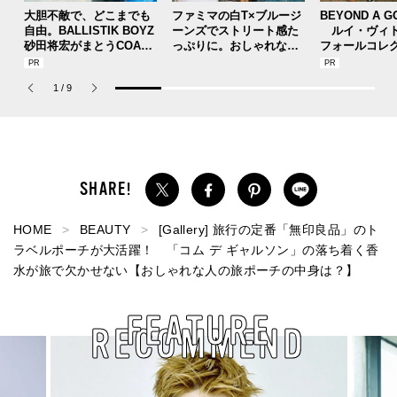
大胆不敵で、どこまでも
ファミマの白T×ブルージ
BEYOND A G
自由。BALLISTIK BOYZ
ーンズでストリート感た
ルイ・ヴィト
砂田将宏がまとうCOACH
っぷりに。おしゃれな人
フォールコレ
の新作フレグランス「コ
が集う「ソウル」のショ
描くプレッピ
ーチ ピュア プラチナム
ップ、コミュニティスナ
1
/
9
パルファム」
ップ！
HOME
BEAUTY
[Gallery] 旅行の定番「無印良品」のト
ラベルポーチが大活躍！ 「コム デ ギャルソン」の落ち着く香
水が旅で欠かせない【おしゃれな人の旅ポーチの中身は？】
FEATURE
RECOMMEND