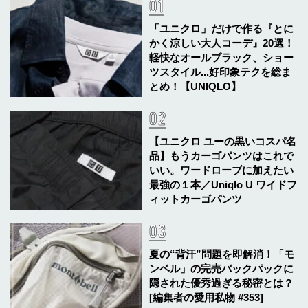
「ユニクロ」だけで作る『とに
かく涼しい大人コーデ』20選！
軽快なオールブラック、ショー
ツスタイル...好印象テクを総ま
とめ！【UNIQLO】
【ユニクロ ユーの黒いコスパ名
品】もうカーゴパンツはこれで
いい。ワードローブに加えたい
最強の１本／Uniqlo U ワイドフ
ィットカーゴパンツ
夏の“背汗”問題を即解消！「モ
ンベル」の完売バックパックに
隠された優秀過ぎる秘密とは？
[編集者の愛用私物 #353]