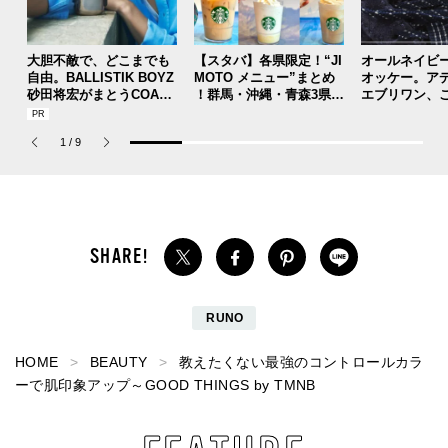
大胆不敵で、どこまでも
【スタバ】各県限定！“JI
オールネイビ
自由。BALLISTIK BOYZ
MOTO メニュー”まとめ
オッケー。ア
砂田将宏がまとうCOACH
！群馬・沖縄・青森3県分
エブリワン、
の新作フレグランス「コ
を一覧チェック
のコラボスニ
ーチ ピュア プラチナム
本当ですか？[
1
/
9
パルファム」
用私物 #362]
RUNO
HOME
BEAUTY
教えたくない最強のコントロールカラ
ーで肌印象アップ～GOOD THINGS by TMNB