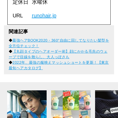
定休日
水曜休
URL
runohair.jp
関連記事
◆
最強ヘアBOOK2020・360°自由に回してなりたい髪型を
全方位チェック！
◆
【丸顔タイプのヘアオーダー術】顔にかかる毛先のウェ
ーブで目線を散らし、大人っぽさも
◆
2022年、最強の服映えマッシュショートを更新！【東京
最旬ヘアカタログ】