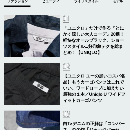
「ユニクロ」だけで作る『とに
かく涼しい大人コーデ』20選！
軽快なオールブラック、ショー
ツスタイル...好印象テクを総ま
とめ！【UNIQLO】
【ユニクロ ユーの黒いコスパ名
品】もうカーゴパンツはこれで
いい。ワードローブに加えたい
最強の１本／Uniqlo U ワイドフ
ィットカーゴパンツ
白T×デニムの正解は「コンバー
ス」の名作『ジャックパーセ