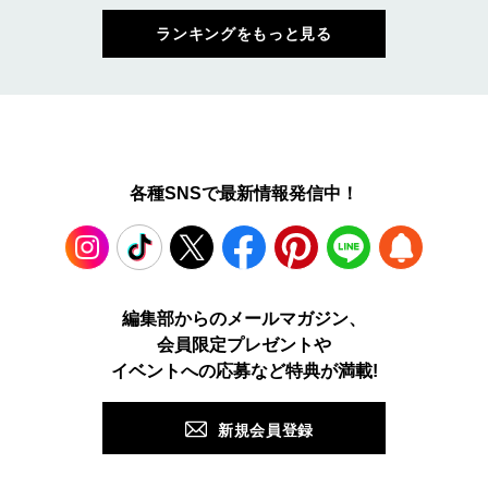
ランキングをもっと見る
各種SNSで最新情報発信中！
Instagram
TikTok
X
Facebook
Pinterest
LINE
WEB
編集部からのメールマガジン、
会員限定プレゼントや
PUSH
イベントへの応募など特典が満載!
新規会員登録