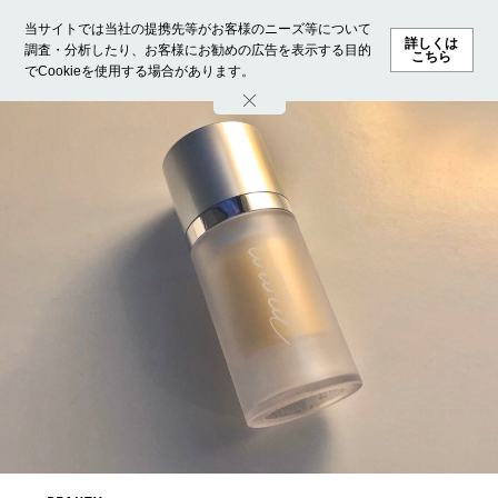
当サイトでは当社の提携先等がお客様のニーズ等について
詳しくは
調査・分析したり、お客様にお勧めの広告を表示する目的
こちら
でCookieを使用する場合があります。
ホーム
モデル募集
ランキング
ファッション
ビューテ