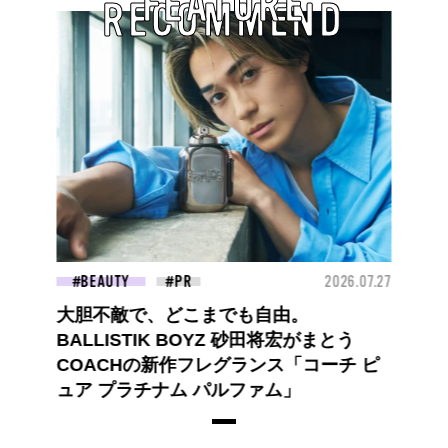
FEATURE
RECOMMEND
BEAUTY
2026.07.27
大胆不敵で、どこまでも自由。
BALLISTIK BOYZ 砂田将宏がまとう
COACHの新作フレグランス「コーチ ピ
ュア プラチナム パルファム」