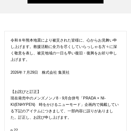
令和８年熊本地震により被災された皆様に、心からお見舞い申
し上げます。救援活動に全力を尽くしていらっしゃる方々に深
く敬意を表し、被災地域の一日も早い復旧・復興をお祈り申し
上げます。
2026年７月29日 株式会社 集英社
【お詫びと訂正】
現在発売中のメンズノンノ8・9月合併号「PRADA × NI-
KI(ENHYPEN) 時をかけるニューモード」企画内で掲載してい
る下記のアイテムにつきまして、一部内容に誤りがありまし
た。訂正し、お詫び申し上げます。
p.22