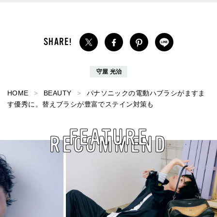
守屋 光治
HOME
BEAUTY
パナソニックの電動ハブラシがますま
す優秀に。替えブラシが豊富でステイン対策も
FEATURE
RECOMMEND