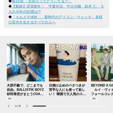
◆
第21回 「爪切りってどうしてる？」
◆
【動画】謹賀新年！ 守屋光治、中川大輔、鈴木 仁、３
人の今年の目標は!?
◆
「エルメスH08」、新時代のアイコン・ウォッチ。多様
な現代を生きるすべての人へ
大胆不敵で、どこまでも
日焼け止めのベタつきが
BEYOND A G
自由。BALLISTIK BOYZ
苦手な人にも使って欲し
ルイ・ヴィト
砂田将宏がまとうCOACH
い！ 韓国で大人気のスト
フォールコレ
の新作フレグランス「コ
レスフリーな“水分サンク
描くプレッピ
ーチ ピュア プラチナム
リーム”
1
/
9
パルファム」