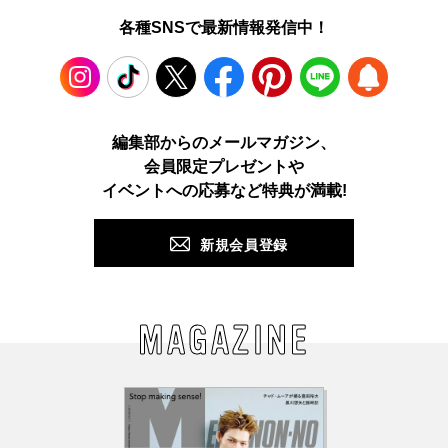
各種SNSで最新情報発信中！
Instagram
TikTok
X
Facebook
Pinterest
LINE
WEB
編集部からのメールマガジン、
会員限定プレゼントや
PUSH
イベントへの応募など特典が満載!
新規会員登録
MAGAZINE