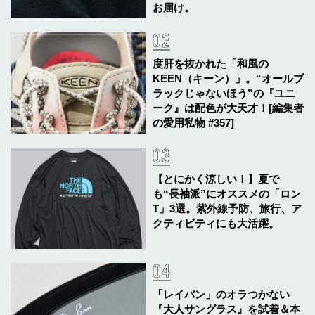
お届け。
度肝を抜かれた「和風の
KEEN（キーン）」。“オールブ
ラックじゃないほう”の『ユニ
ーク』は配色が大天才！[編集者
の愛用私物 #357]
【とにかく涼しい！】夏で
も“長袖派”にオススメの「ロン
T」3選。紫外線予防、旅行、ア
クティビティにも大活躍。
「レイバン」のオラつかない
『大人サングラス』を試着＆本