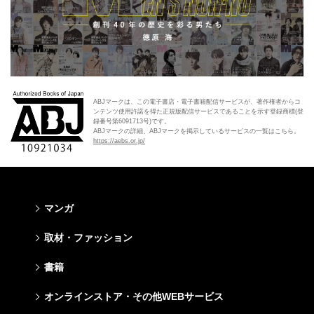
ABJマークは、この電子書店・電子書籍配信サービスが、著作権者からコ
ンテンツ使用許諾を得た正規版配信サービスであることを示す登録商標(登
録番号第6091713号)です。
ABJマークの詳細、ABJマークを掲示しているサービスの一覧はこちら。
https://aebs.or.jp/
マンガ
少年マンガ
青年マンガ
少女マンガ
女性マンガ
取材・ファッション
週刊少年ジャンプ
週刊ヤングジャンプ
りぼん
Cookie
ファッション・美容
芸能・情報・スポーツ
書籍
ジャンプSQ
ヤングジャンプ定期購読デジタル
マーガレット
Cocohana
Seventeen
Myojo
Vジャンプ
ヤンジャン！
別冊マーガレット
office YOU
文芸・文庫・総合
学芸・ノンフィクション・新書
ライトノベル・ノベライズ
キッズ
オンラインストア・その他WEBサービス
non-no
週プレNEWS
最強ジャンプ
となりのヤングジャンプ
マンガMee公式サイト
マンガMee公式サイト
すばる
集英社学芸部 - 学芸・ノンフィクション
集英社Webマガジン コバルト
集英社みらい文庫