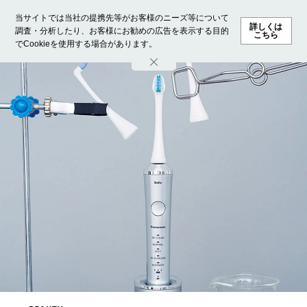
当サイトでは当社の提携先等がお客様のニーズ等について
詳しくは
調査・分析したり、お客様にお勧めの広告を表示する目的
こちら
でCookieを使用する場合があります。
ホーム
モデル募集
ランキング
ファッション
ビューテ