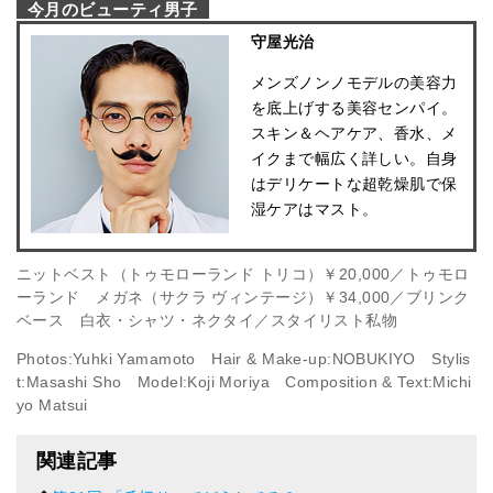
今月のビューティ男子
守屋光治
メンズノンノモデルの美容力
を底上げする美容センパイ。
スキン＆ヘアケア、香水、メ
イクまで幅広く詳しい。自身
はデリケートな超乾燥肌で保
湿ケアはマスト。
ニットベスト（トゥモローランド トリコ）￥20,000／トゥモロ
ーランド メガネ（サクラ ヴィンテージ）￥34,000／ブリンク
ベース 白衣・シャツ・ネクタイ／スタイリスト私物
Photos:Yuhki Yamamoto Hair & Make-up:NOBUKIYO Stylis
t:Masashi Sho Model:Koji Moriya Composition & Text:Michi
yo Matsui
関連記事