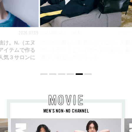
26.07.09
FASHION
2026.07.09
FAS
ロエベの新しい世界へようこそ。大胆な
コントラストとレイヤードの先に。装う
喜び、明るいスピリット
MOVIE
MEN’S NON-NO CHANNEL