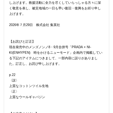
し上げます。救援活動に全力を尽くしていらっしゃる方々に深
く敬意を表し、被災地域の一日も早い復旧・復興をお祈り申し
上げます。
2026年７月29日 株式会社 集英社
【お詫びと訂正】
現在発売中のメンズノンノ8・9月合併号「PRADA × NI-
KI(ENHYPEN) 時をかけるニューモード」企画内で掲載してい
る下記のアイテムにつきまして、一部内容に誤りがありまし
た。訂正し、お詫び申し上げます。
p.22
〈誤〉
上質なコットンツイル生地
〈正〉
上質なウールギャバジン