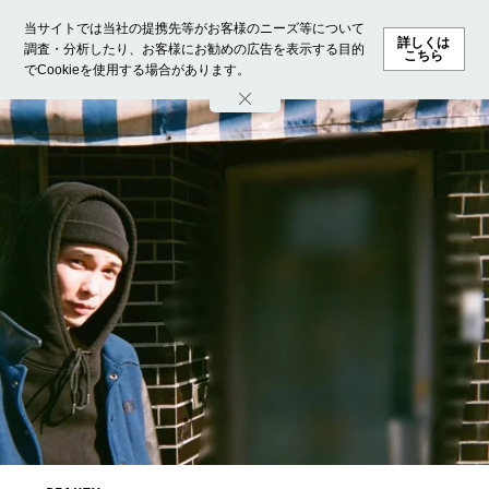
当サイトでは当社の提携先等がお客様のニーズ等について
詳しくは
調査・分析したり、お客様にお勧めの広告を表示する目的
こちら
でCookieを使用する場合があります。
ホーム
モデル募集
ランキング
ファッション
ビューテ