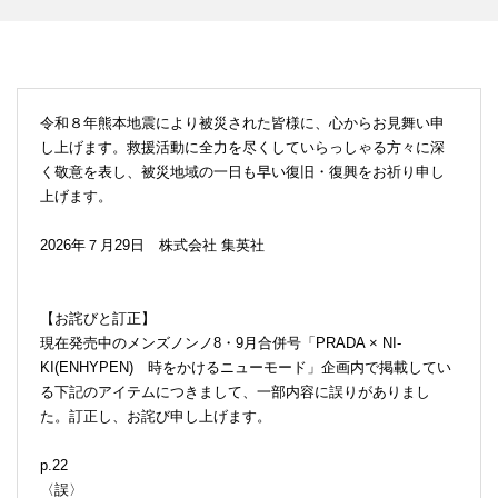
令和８年熊本地震により被災された皆様に、心からお見舞い申
し上げます。救援活動に全力を尽くしていらっしゃる方々に深
く敬意を表し、被災地域の一日も早い復旧・復興をお祈り申し
上げます。
2026年７月29日 株式会社 集英社
【お詫びと訂正】
現在発売中のメンズノンノ8・9月合併号「PRADA × NI-
KI(ENHYPEN) 時をかけるニューモード」企画内で掲載してい
る下記のアイテムにつきまして、一部内容に誤りがありまし
た。訂正し、お詫び申し上げます。
p.22
〈誤〉