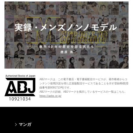
ABJマークは、この電子書店・電子書籍配信サービスが、著作権者からコ
ンテンツ使用許諾を得た正規版配信サービスであることを示す登録商標(登
録番号第6091713号)です。
ABJマークの詳細、ABJマークを掲示しているサービスの一覧はこちら。
https://aebs.or.jp/
マンガ
少年マンガ
青年マンガ
少女マンガ
女性マンガ