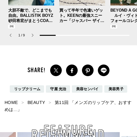
大胆不敵で、どこまでも
買って半年で色違いゲッ
BEYOND A G
自由。BALLISTIK BOYZ
ト。KEENの最強スニー
ルイ・ヴィト
砂田将宏がまとうCOACH
カー「ジャスパー ザイオ
フォールコレ
の新作フレグランス「コ
ニック」が良すぎて[編集
描くプレッピ
ーチ ピュア プラチナム
者の愛用私物 ＃361]
1
/
9
パルファム」
リップクリーム
守屋 光治
美容センパイ
美容男子
HOME
BEAUTY
第11回 「メンズのリップケア、おすす
めは...」
FEATURE
RECOMMEND