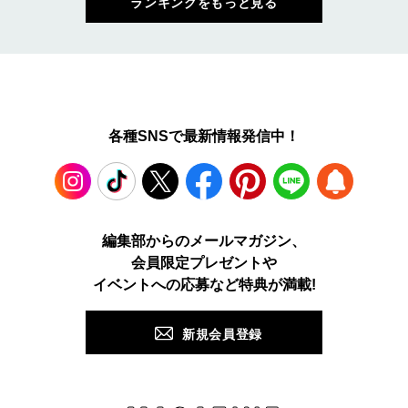
ランキングをもっと見る
各種SNSで最新情報発信中！
Instagram
TikTok
X
Facebook
Pinterest
LINE
WEB
編集部からのメールマガジン、
会員限定プレゼントや
PUSH
イベントへの応募など特典が満載!
新規会員登録