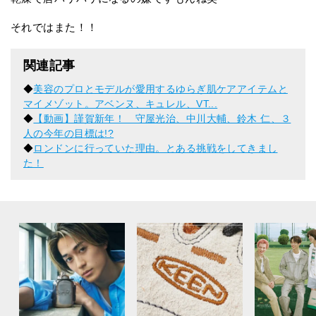
それではまた！！
関連記事
◆
美容のプロとモデルが愛用するゆらぎ肌ケアアイテムと
マイメゾット。アベンヌ、キュレル、VT...
◆
【動画】謹賀新年！ 守屋光治、中川大輔、鈴木 仁、３
人の今年の目標は!?
◆
ロンドンに行っていた理由。とある挑戦をしてきまし
た！