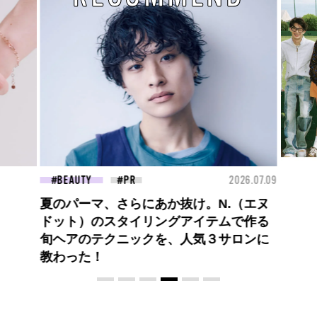
26.07.09
FASHION
2026.07.09
FAS
BEYOND A GOOD BOY ルイ・ヴィト
ンのプレフォールコレクションが描くプ
レッピースタイル