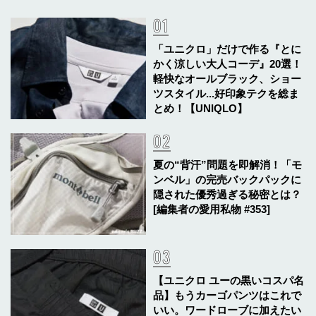
「ユニクロ」だけで作る『とに
かく涼しい大人コーデ』20選！
軽快なオールブラック、ショー
ツスタイル...好印象テクを総ま
とめ！【UNIQLO】
夏の“背汗”問題を即解消！「モ
ンベル」の完売バックパックに
隠された優秀過ぎる秘密とは？
[編集者の愛用私物 #353]
【ユニクロ ユーの黒いコスパ名
品】もうカーゴパンツはこれで
いい。ワードローブに加えたい