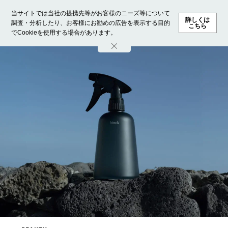
当サイトでは当社の提携先等がお客様のニーズ等について
詳しくは
調査・分析したり、お客様にお勧めの広告を表示する目的
こちら
でCookieを使用する場合があります。
ホーム
モデル募集
ランキング
ファッション
ビューテ