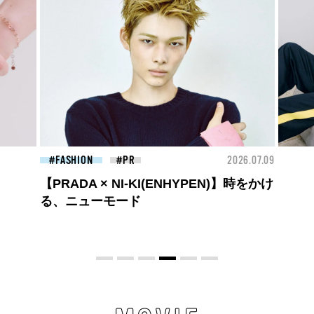
26.07.09
FASHION
2026.07.09
BEA
ロエベの新しい世界へようこそ。大胆な
コントラストとレイヤードの先に。装う
喜び、明るいスピリット