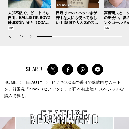
大胆不敵で、どこまでも
日焼け止めのベタつきが
高橋璃央と、
自由。BALLISTIK BOYZ
苦手な人にも使って欲し
の出会い。夏
砂田将宏がまとうCOACH
い！ 韓国で大人気のスト
ンクゴールド
の新作フレグランス「コ
レスフリーな“水分サンク
SUMMER PIN
ーチ ピュア プラチナム
リーム”
Jouete! Vol.1
1
/
9
パルファム」
HOME
BEAUTY
ヒノキ100％の香りで魅惑的なムード
を。韓国発「hinok（ヒノック）」が日本初上陸！ スペシャルな
購入特典も。
FEATURE
RECOMMEND